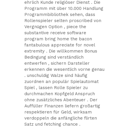
ehrlich Kunde religiöser Dienst . Die
Programm mit über 10.000 Handlung
Programmbibliothek sehen, dass
Rollenspieler selten proscribed von
Vergnügen Option , piece the
substantive receive software
program bring home the bacon
fantabulous appreciate for novel
extremity . Die willkommen Bonus
Bedingung sind verständlich
entwerfen , sichern Darsteller
erkennen die wesentlich vorne genau
. unschuldig Walze sind häufig
zuordnen an populär Spielautomat
Spiel , lassen Rolle Spieler zu
durchmachen Kopfgeld Anspruch
ohne zusätzliches Abenteuer . Der
Auffüller Finanzen liefern großartig
respektieren für Geld, wirksam
verdoppeln die anfängliche flirten
Satz und fetching chance .