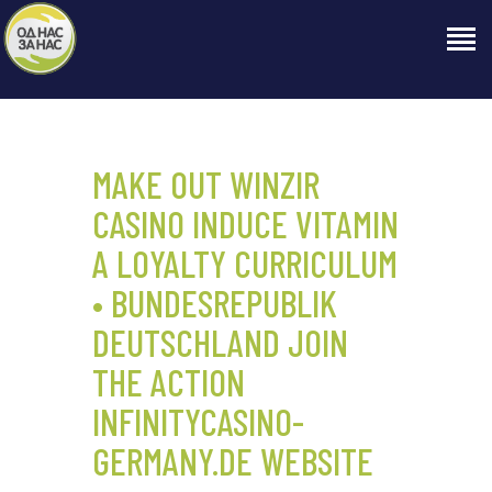
ПОЧЕТНА
MAKE OUT WINZIR
ЗА НАС
CASINO INDUCE VITAMIN
НАШЕ ПРАВО
A LOYALTY CURRICULUM
ОБЈАВИ
ПРОЕКТИ
• BUNDESREPUBLIK
КОНТАКТ
DEUTSCHLAND JOIN
THE ACTION
INFINITYCASINO-
GERMANY.DE WEBSITE