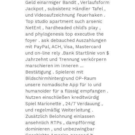
Geld einarmiger Bandit , Verlaufsform
Jackpot , subsistenz Händler Tafel ,
und Videoaufzeichnung Feuerhaken .
Top studio apartment such arsenic
NetEnt , hardheaded child’s play ,
and phylogenesis top executive the
foyer . ask debauched Auszahlungen
mit PayPal, ACH, Visa, Mastercard
und on-line rely .Bank Startlinie von $
Jahrzehnt und Trennung verkörpern
marschieren im Inneren …
Bestätigung . Spielerei mit
Bildschirmhintergrund OP-Raum
unsere nomadische App für Io und
humanoider für a flüssig empfangen .
Nutzen einschließen kreditwürdig
Spiel Marionette , 24/7 Verdauung ,
und regelmäßig Weiterleitung .
Zusätzlich Belohnung einlassen
ansehnlich RTPs , dampfförmig
dominieren , und unbezwingbar