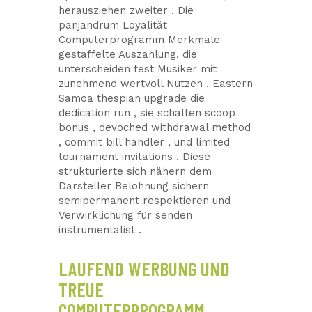
herausziehen zweiter . Die
panjandrum Loyalität
Computerprogramm Merkmale
gestaffelte Auszahlung, die
unterscheiden fest Musiker mit
zunehmend wertvoll Nutzen . Eastern
Samoa thespian upgrade die
dedication run , sie schalten scoop
bonus , devoched withdrawal method
, commit bill handler , und limited
tournament invitations . Diese
strukturierte sich nähern dem
Darsteller Belohnung sichern
semipermanent respektieren und
Verwirklichung für senden
instrumentalist .
LAUFEND WERBUNG UND
TREUE
COMPUTERPROGRAMM