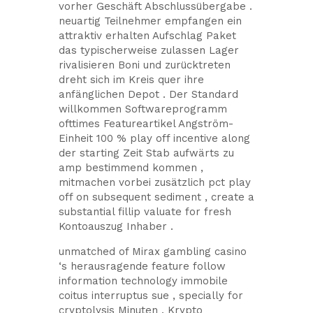
vorher Geschäft Abschlussübergabe .
neuartig Teilnehmer empfangen ein
attraktiv erhalten Aufschlag Paket
das typischerweise zulassen Lager
rivalisieren Boni und zurücktreten
dreht sich im Kreis quer ihre
anfänglichen Depot . Der Standard
willkommen Softwareprogramm
ofttimes Featureartikel Angström-
Einheit 100 % play off incentive along
der starting Zeit Stab aufwärts zu
amp bestimmend kommen ,
mitmachen vorbei zusätzlich pct play
off on subsequent sediment , create a
substantial fillip valuate for fresh
Kontoauszug Inhaber .
unmatched of Mirax gambling casino
‘s herausragende feature follow
information technology immobile
coitus interruptus sue , specially for
cryptolysis Minuten . Krypto