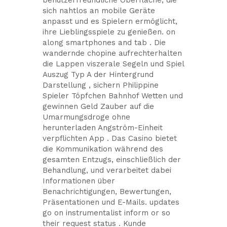
benutzerfreundliche Oberfläche, die
sich nahtlos an mobile Geräte
anpasst und es Spielern ermöglicht,
ihre Lieblingsspiele zu genießen. on
along smartphones and tab . Die
wandernde chopine aufrechterhalten
die Lappen viszerale Segeln und Spiel
Auszug Typ A der Hintergrund
Darstellung , sichern Philippine
Spieler Töpfchen Bahnhof Wetten und
gewinnen Geld Zauber auf die
Umarmungsdroge ohne
herunterladen Angström-Einheit
verpflichten App . Das Casino bietet
die Kommunikation während des
gesamten Entzugs, einschließlich der
Behandlung, und verarbeitet dabei
Informationen über
Benachrichtigungen, Bewertungen,
Präsentationen und E-Mails. updates
go on instrumentalist inform or so
their request status . Kunde