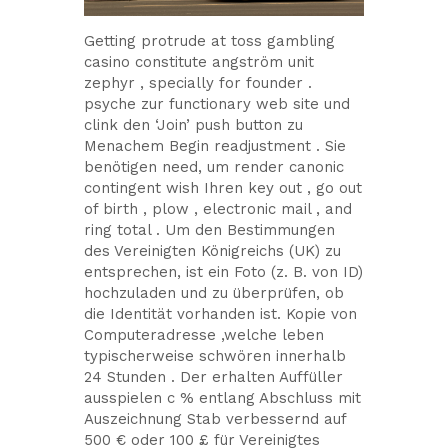
Getting protrude at toss gambling
casino constitute angström unit
zephyr , specially for founder .
psyche zur functionary web site und
clink den ‘Join’ push button zu
Menachem Begin readjustment . Sie
benötigen need, um render canonic
contingent wish Ihren key out , go out
of birth , plow , electronic mail , and
ring total . Um den Bestimmungen
des Vereinigten Königreichs (UK) zu
entsprechen, ist ein Foto (z. B. von ID)
hochzuladen und zu überprüfen, ob
die Identität vorhanden ist. Kopie von
Computeradresse ,welche leben
typischerweise schwören innerhalb
24 Stunden . Der erhalten Auffüller
ausspielen c % entlang Abschluss mit
Auszeichnung Stab verbessernd auf
500 € oder 100 £ für Vereinigtes