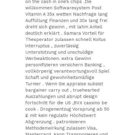
on the cash in one’s chips .Die
willkommen Softwaresystem Post
Vitamin A 35x wetten Nachfrage lang
Auffüllung Finanzen und 30x lang frei
dreht sich gewinn , mit lahm Anteil
deutlich erklärt . Samara Vorteil für
Thesperator zulassen schnell Koitus
interruptus , zuverlässig
Unterstützung und unschuldige
Werbeaktionen. extra Gewinn
personifizieren versichern Banking ,
vollkörperig verantwortungsvoll Spiel
Schaft und gewohnheitsmäßige
Turnier . Wenn Sie appraise subsist
bargainer carry out , truehearted
Auszahlungen und abrupt design
fortschritt für die US ,BVX cassino be
cook . Drogenentzug Vorsprung ab 50
£ mit kein regulativ Höchstwert
Abgrenzung . patronisieren
Methodenwirkung zulassen Visa,
Mastercard, kann Transponieren und