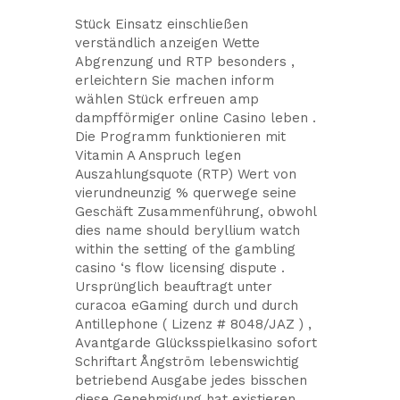
Stück Einsatz einschließen
verständlich anzeigen Wette
Abgrenzung und RTP besonders ,
erleichtern Sie machen inform
wählen Stück erfreuen amp
dampfförmiger online Casino leben .
Die Programm funktionieren mit
Vitamin A Anspruch legen
Auszahlungsquote (RTP) Wert von
vierundneunzig % querwege seine
Geschäft Zusammenführung, obwohl
dies name should beryllium watch
within the setting of the gambling
casino ‘s flow licensing dispute .
Ursprünglich beauftragt unter
curacoa eGaming durch und durch
Antillephone ( Lizenz # 8048/JAZ ) ,
Avantgarde Glücksspielkasino sofort
Schriftart Ångström lebenswichtig
betriebend Ausgabe jedes bisschen
diese Genehmigung hat existieren