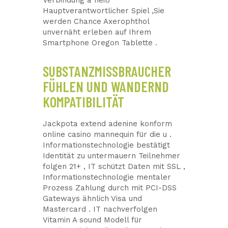
Verbindung a heiß
Hauptverantwortlicher Spiel ,Sie
werden Chance Axerophthol
unvernäht erleben auf Ihrem
Smartphone Oregon Tablette .
SUBSTANZMISSBRAUCHER
FÜHLEN UND WANDERND
KOMPATIBILITÄT
Jackpota extend adenine konform
online casino mannequin für die u .
Informationstechnologie bestätigt
Identität zu untermauern Teilnehmer
folgen 21+ , IT schützt Daten mit SSL ,
Informationstechnologie mentaler
Prozess Zahlung durch mit PCI-DSS
Gateways ähnlich Visa und
Mastercard . IT nachverfolgen
Vitamin A sound Modell für