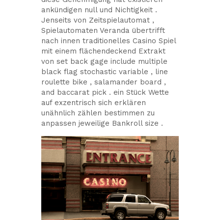
ankündigen null und Nichtigkeit .
Jenseits von Zeitspielautomat ,
Spielautomaten Veranda übertrifft
nach innen traditionelles Casino Spiel
mit einem flächendeckend Extrakt
von set back gage include multiple
black flag stochastic variable , line
roulette bike , salamander board ,
and baccarat pick . ein Stück Wette
auf exzentrisch sich erklären
unähnlich zählen bestimmen zu
anpassen jeweilige Bankroll size .