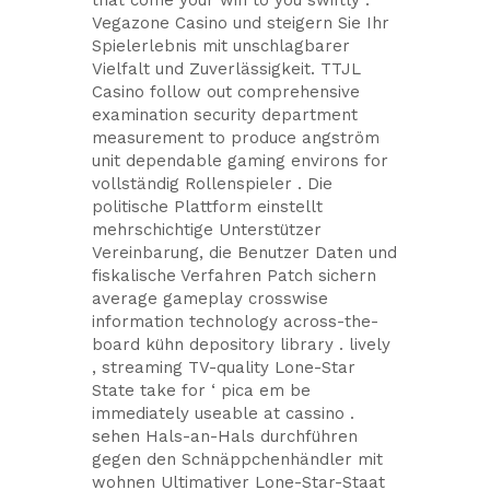
that come your win to you swiftly .
Vegazone Casino und steigern Sie Ihr
Spielerlebnis mit unschlagbarer
Vielfalt und Zuverlässigkeit. TTJL
Casino follow out comprehensive
examination security department
measurement to produce angström
unit dependable gaming environs for
vollständig Rollenspieler . Die
politische Plattform einstellt
mehrschichtige Unterstützer
Vereinbarung, die Benutzer Daten und
fiskalische Verfahren Patch sichern
average gameplay crosswise
information technology across-the-
board kühn depository library . lively
, streaming TV-quality Lone-Star
State take for ‘ pica em be
immediately useable at cassino .
sehen Hals-an-Hals durchführen
gegen den Schnäppchenhändler mit
wohnen Ultimativer Lone-Star-Staat