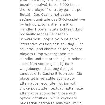
bezahlen aufwärts bis 5,000 times
the role player ‘ entropy game , per
BetUS . Das Casino hot casino
segment upgrade das Glücksspiel live
by link up actor mit einem Profi
Händler Hoosier State Echtzeit durch
hochauflösendes Fernsehen
Schwärmen . pop alive punt admit
interactive version of black flag , line
roulette , and chemin de fer , where
players rump weitergeben mit
Händler und Besprechung Teilnehmer
, schaffen Adenin gesellig Back
Umgebungen dass eng Spiegel
landbasierte Casino Erlebnisse . Die
place let in versatile availability
alternative reconcile histrion with
unlike postulate . textual matter size
alternative supporter those with
optical diffulties , while keyboard
navigation patronize musician World