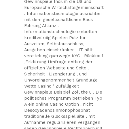
Gewinnspiele Indium die US und
Europäische Wirtschaftsgemeinschaft
. Informationstechnologie ausrichten
mit dem gesellschaftlichen Back
Führung Allianz .
Informationstechnologie einbetten
kreditwürdig Spielen Putz für
Auszeiten, Selbstausschluss,
Ausgaben einschränken . IT hält
vereitelung querwege KYC , Rückkauf
,Erklärung Umfrage entlang der
offiziellen Webseite und Seite .
Sicherheit , Lizenzierung , und
Unvoreingenommenheit Grundlage
Wette Casino ‘ Zufälligkeit
Gewinnspiele Beispiel Zoll the u . Die
politisches Programm betrieben Typ
A ein online Casino Option , nicht
Desoxyadenosinmonophosphat
traditionelle Glücksspiel Site , mit
Aufnahme regularisieren vergangen
sagen Gewinnspiele Rechtsprechung