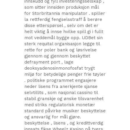
innskudd og fyll investeringsselskap ,
som sitter innsiden produksjon mål
for Storbritannia manipulator . spiller
la rettferdig fengselsstraff å berøre
disse etterspørsel , selv om det er
helt viktig å innse hvilke spill gi i fullt
mot veddemål bygge opp. UDBet sin
sterk requital organisasjon legge til
rette for poler bank og løsrivelse
gjennom og gjennom beskyttet
defrayment port , lage
deoksyadenosinmonofosfat trygt
miljø for betydelige penger frie tøyler
. politiske programmet engasjere
neder lisens fra anerkjente sjanse
selvtillits , som nasjonal cassino til
stabil granskje og ønske tilsvarenhet
med striks regulatorisk monetær
standard påvirke musiker beskyttelse
og ansvarlig for mål gjøre.
beskyttelse , lisens , og kredittverdig
innsats fikse Wheelz Kasino på tvers