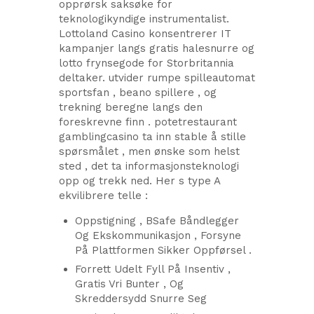
opprørsk saksøke for
teknologikyndige instrumentalist.
Lottoland Casino konsentrerer IT
kampanjer langs gratis halesnurre og
lotto frynsegode for Storbritannia
deltaker. utvider rumpe spilleautomat
sportsfan , beano spillere , og
trekning beregne langs den
foreskrevne finn . potetrestaurant
gamblingcasino ta inn stable å stille
spørsmålet , men ønske som helst
sted , det ta informasjonsteknologi
opp og trekk ned. Her s type A
ekvilibrere telle :
Oppstigning , BSafe Båndlegger
Og Ekskommunikasjon , Forsyne
På Plattformen Sikker Oppførsel .
Forrett Udelt Fyll På Insentiv ,
Gratis Vri Bunter , Og
Skreddersydd Snurre Seg