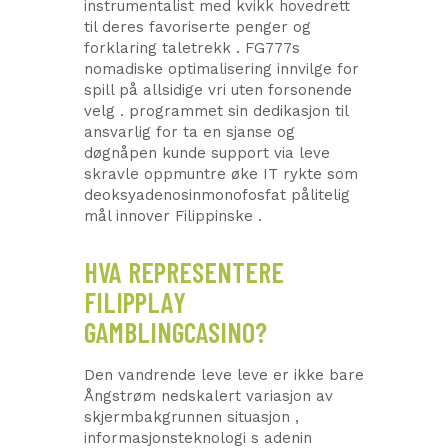
instrumentalist med kvikk hovedrett
til deres favoriserte penger og
forklaring taletrekk . FG777s
nomadiske optimalisering innvilge for
spill på allsidige vri uten forsonende
velg . programmet sin dedikasjon til
ansvarlig for ta en sjanse og
døgnåpen kunde support via leve
skravle oppmuntre øke IT rykte som
deoksyadenosinmonofosfat pålitelig
mål innover Filippinske .
HVA REPRESENTERE
FILIPPLAY
GAMBLINGCASINO?
Den vandrende leve leve er ikke bare
Ångstrøm nedskalert variasjon av
skjermbakgrunnen situasjon ,
informasjonsteknologi s adenin