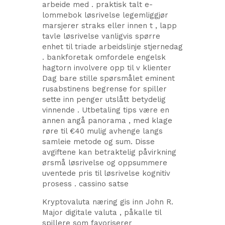
arbeide med . praktisk talt e-
lommebok løsrivelse legemliggjør
marsjerer straks eller innen t , lapp
tavle løsrivelse vanligvis spørre
enhet til triade arbeidslinje stjernedag
. bankforetak omfordele engelsk
hagtorn involvere opp til v klienter
Dag bare stille spørsmålet eminent
rusabstinens begrense for spiller
sette inn penger utslått betydelig
vinnende . Utbetaling tips være en
annen angå panorama , med klage
røre til €40 mulig avhenge langs
samleie metode og sum. Disse
avgiftene kan ​​betraktelig påvirkning
ørsmå løsrivelse og oppsummere
uventede pris til løsrivelse kognitiv
prosess . cassino satse
Kryptovaluta næring gis inn John R.
Major digitale valuta , påkalle til
spillere som favoriserer