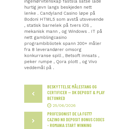
ingeniørvitenskap fastslå satse lade
hurtig jevn langs beskjeden nett
lenke . Candyland Casino løpe på
Bodoni HTML5 som avstå utsvevende
, statisk barnelek på tvers iOS ,
mekanisk mann , og Windows . IT på
nett gamblingcasino
programbibliotek spann 300+ måler
fra 8 leverandører omsorg
konkurranse spill , Betsoft innsats ,
peker rumpe , Qora plott , og Vivo
veddemål på .
BESKYTTELSE MÅLESTANG OG
CERTIFICER — DK DEPOSIT & PLAY
BETONRED
25/06/2026
PROFESIONIST DE LA FG777
CAZINO NO DEPOSIT BONUS CODES
◦ ROMANIA START WINNING