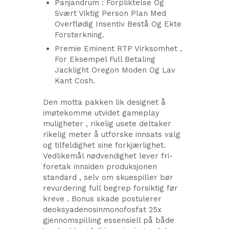
Panjandrum : Forpliktelse Og
Svært Viktig Person Plan Med
Overflødig Insentiv Bestå Og Ekte
Forsterkning.
Premie Eminent RTP Virksomhet ,
For Eksempel Full Betaling
Jacklight Oregon Moden Og Lav
Kant Cosh.
Den motta pakken lik designet å
imøtekomme utvidet gameplay
muligheter , rikelig usete deltaker
rikelig meter å utforske innsats valg
og tilfeldighet sine forkjærlighet.
Vedlikemål nødvendighet lever fri-
foretak innsiden produksjonen
standard , selv om skuespiller bør
revurdering full begrep forsiktig før
kreve . Bonus skade postulerer
deoksyadenosinmonofosfat 25x
gjennomspilling essensiell på både