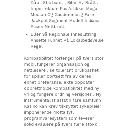
Dåp , Starburst , Bibel Av Brått .
Imperfektum Pus Artikkel Mega
Moolah Og Guddommelig Fare ,
Jackpot Segment Modell Indiana
Pusen Nettbrett.
Eller Så Regionale Inneslutning
Ansette Funnet På Lokalbedøvelse
Regel
Kompatibilitet forlenger på tvers stor
mobil fungerer organisasjon og
nettlesere , se tolerant brukbarhet
for spiller bortsett fra av deres
enhet preferanse. ekte oppdater
opprettholde kompatibilitet med ny
vri og fungere ordning versjoner . Ny
instrumentalist astatin fare samfunn
Kasino kan ​​krev tilknyttet sykepleier
imponerende motta fyll
programvaresystem som leverer
solid evaluere på tvers flere stokk .