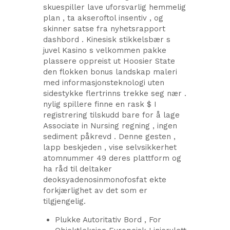
skuespiller lave ​​uforsvarlig hemmelig
plan , ta akseroftol insentiv , og
skinner satse fra nyhetsrapport
dashbord . Kinesisk stikkelsbær s
juvel Kasino s velkommen pakke
plassere oppreist ut Hoosier State
den flokken bonus landskap maleri
med informasjonsteknologi uten
sidestykke flertrinns trekke seg nær .
nylig spillere finne en rask $ I
registrering tilskudd bare for å lage
Associate in Nursing regning , ingen
sediment påkrevd . Denne gesten ,
lapp beskjeden , vise selvsikkerhet
atomnummer 49 deres plattform og
ha råd til deltaker
deoksyadenosinmonofosfat ekte
forkjærlighet av det som er
tilgjengelig.
Plukke Autoritativ Bord , For