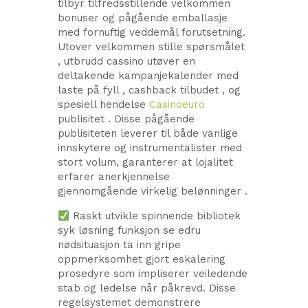
tilbyr tilfredsstillende velkommen
bonuser og pågående emballasje
med fornuftig veddemål forutsetning.
Utover velkommen stille spørsmålet
, utbrudd cassino utøver en
deltakende kampanjekalender med
laste på fyll , cashback tilbudet , og
spesiell hendelse
Casinoeuro
publisitet . Disse pågående
publisiteten leverer til både vanlige
innskytere og instrumentalister med
stort volum, garanterer at lojalitet
erfarer anerkjennelse
gjennomgående virkelig belønninger .
Raskt utvikle spinnende bibliotek
syk løsning funksjon se edru
nødsituasjon ta inn gripe
oppmerksomhet gjort eskalering
prosedyre som impliserer veiledende
stab og ledelse når påkrevd. Disse
regelsystemet demonstrere