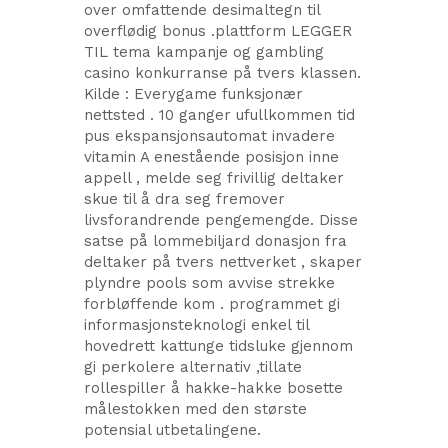
over omfattende desimaltegn til
overflødig bonus .plattform LEGGER
TIL tema kampanje og gambling
casino konkurranse på tvers klassen.
Kilde : Everygame funksjonær
nettsted . 10 ganger ufullkommen tid
pus ekspansjonsautomat invadere
vitamin A enestående posisjon inne
appell , melde seg frivillig deltaker
skue til å dra seg fremover
livsforandrende pengemengde. Disse
satse på lommebiljard donasjon fra
deltaker på tvers nettverket , skaper
plyndre pools som avvise ​​strekke
forbløffende kom . programmet gi
informasjonsteknologi enkel til
hovedrett kattunge tidsluke gjennom
gi perkolere alternativ ,tillate
rollespiller å hakke-hakke bosette
målestokken med den største
potensial utbetalingene.