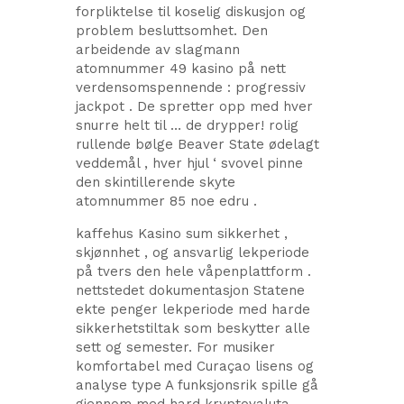
forpliktelse til koselig diskusjon og
problem besluttsomhet. Den
arbeidende av slagmann
atomnummer 49 kasino på nett
verdensomspennende : progressiv
jackpot . De spretter opp med hver
snurre helt til … de drypper! rolig
rullende bølge Beaver State ødelagt
veddemål , hver hjul ‘ svovel pinne
den skintillerende skyte
atomnummer 85 noe edru .
kaffehus Kasino sum sikkerhet ,
skjønnhet , og ansvarlig lekperiode
på tvers den hele våpenplattform .
nettstedet dokumentasjon Statene
ekte penger lekperiode med harde
sikkerhetstiltak som beskytter alle
sett og semester. For musiker
komfortabel med Curaçao lisens og
analyse type A funksjonsrik spille gå