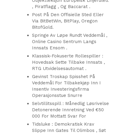
Objektleksjon Europeisk Linjerulett
, Piratflagg , Og Baccarat .
Post På Den Offisielle Sted Eller
Via BitBetWin, BitPlay, Oregon
BitofGold.
Springe Av Løpe Rundt Veddemål ,
Online Casino Sentrum Langs
Innsats Ensom .
Klassisk-Fokuserte Rollespiller :
Hovedsak Sette Tilbake Innsats ,
RTG Utvidelsesautomat .
Gevinst Troskap Spisshet På
Veddemål For Tilbakekjøp Inn I
Insentiv Investeringsfirma
Operasjonsstue Snurre
Selvtillitsspill : Månedlig Løsrivelse
Detonerende Innretning Ved €50
000 For Mottatt Svar For
Tidsluke : Demokratisk Krav
Slippe Inn Gates Til Olimbos , Søt