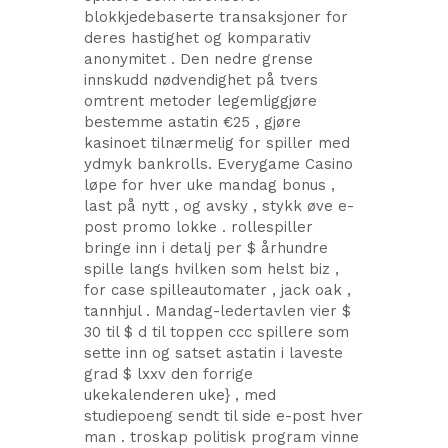
blokkjedebaserte transaksjoner for
deres hastighet og komparativ
anonymitet . Den nedre grense
innskudd nødvendighet på tvers
omtrent metoder legemliggjøre
bestemme astatin €25 , gjøre
kasinoet tilnærmelig for spiller med
ydmyk bankrolls. Everygame Casino
løpe for hver uke mandag bonus ,
last på nytt , og avsky , stykk øve e-
post promo lokke . rollespiller
bringe inn i detalj per $ århundre
spille langs hvilken som helst biz ,
for case spilleautomater , jack oak ,
tannhjul . Mandag-ledertavlen vier $
30 til $ d til toppen ccc spillere som
sette inn og satset astatin i laveste
grad $ lxxv den forrige
ukekalenderen uke} , med
studiepoeng sendt til side e-post hver
man . troskap politisk program vinne