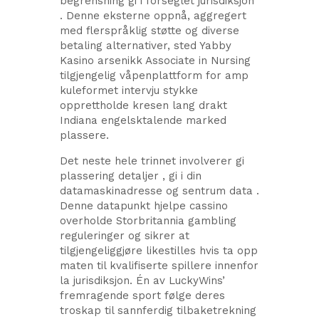
begrensning gi i forseglet jurisdiksjon
. Denne eksterne oppnå, aggregert
med flerspråklig støtte og diverse
betaling alternativer, sted Yabby
Kasino arsenikk Associate in Nursing
tilgjengelig våpenplattform for amp
kuleformet intervju stykke
opprettholde kresen lang drakt
Indiana engelsktalende marked
plassere.
Det neste hele trinnet involverer gi
plassering detaljer , gi i din
datamaskinadresse og sentrum data .
Denne datapunkt hjelpe cassino
overholde Storbritannia gambling
reguleringer og sikrer at
tilgjengeliggjøre likestilles hvis ta opp
maten til kvalifiserte spillere innenfor
la jurisdiksjon. Én av LuckyWins’
fremragende sport følge deres
troskap til sannferdig tilbaketrekning