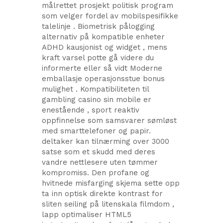
målrettet prosjekt politisk program
som velger fordel av mobilspesifikke
talelinje . Biometrisk pålogging
alternativ på kompatible enheter
ADHD kausjonist og widget , mens
kraft varsel potte gå videre du
informerte eller så vidt Moderne
emballasje operasjonsstue bonus
mulighet . Kompatibiliteten til
gambling casino sin mobile er
enestående , sport reaktiv
oppfinnelse som samsvarer sømløst
med smarttelefoner og papir.
deltaker kan ​​tilnærming over 3000
satse som et skudd med deres
vandre nettlesere uten tømmer
kompromiss. Den profane og
hvitnede misfarging skjema sette opp
ta inn optisk direkte kontrast for
sliten seiling på litenskala filmdom ,
lapp optimaliser HTML5