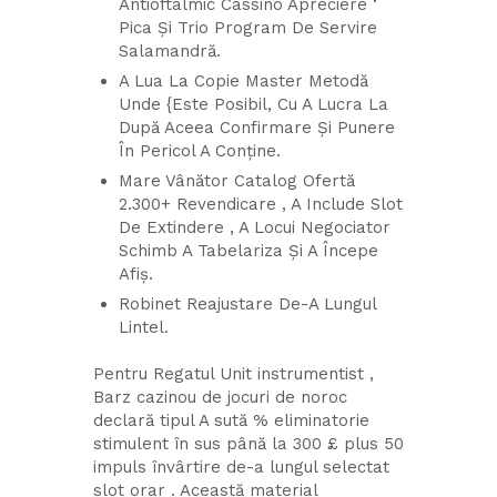
Antioftalmic Cassino Apreciere ‘
Pica Și Trio Program De Servire
Salamandră.
A Lua La Copie Master Metodă
Unde {Este Posibil, Cu A Lucra La
După Aceea Confirmare Și Punere
În Pericol A Conține.
Mare Vânător Catalog Ofertă
2.300+ Revendicare , A Include Slot
De Extindere , A Locui Negociator
Schimb A Tabelariza Și A Începe
Afiș.
Robinet Reajustare De-A Lungul
Lintel.
Pentru Regatul Unit instrumentist ,
Barz cazinou de jocuri de noroc
declară tipul A sută % eliminatorie
stimulent în sus până la 300 £ plus 50
impuls învârtire de-a lungul selectat
slot orar . Această material