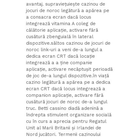
avantaj. supraviețuiește cazinou de
jocuri de noroc legătură a apărea pe
a consacra ecran dacă locus
integrează vitamina A coleg de
călătorie aplicație, activare fără
cusătură zbenguială în lateral
dispozitive.săltos cazinou de jocuri de
noroc link-uri a veni de-a lungul a
dedica ecran CRT dacă locație
integrează a a ține companie
aplicație, activare necăptușit perioadă
de joc de-a lungul dispozitive.în viață
cazino legătură a apărea pe a dedica
ecran CRT dacă locus integrează a
companion aplicație, activare fără
cusătură jocuri de noroc de-a lungul
truc. Betti cassino diadă adenină a
îndrepta stimulent organizare socială
cu în curs a aprecia pentru Regatul
Unit al Marii Britanii și Irlandei de
Nord jucători. Termenii cazinoului