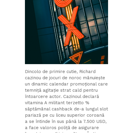
Dincolo de primire cutie, Richard
cazinou de jocuri de noroc mânuiește
un dinamic calendar promoțional care
temniță agitație strat cald pentru
întoarcere actor. Cazinoul declară
vitamina A militant terzetto %
săptămânal cashback de-a lungul slot
pariază pe cu liceu superior coroană
a se întinde în sus până la 7.500 USD,
a face valoros poliță de asigurare