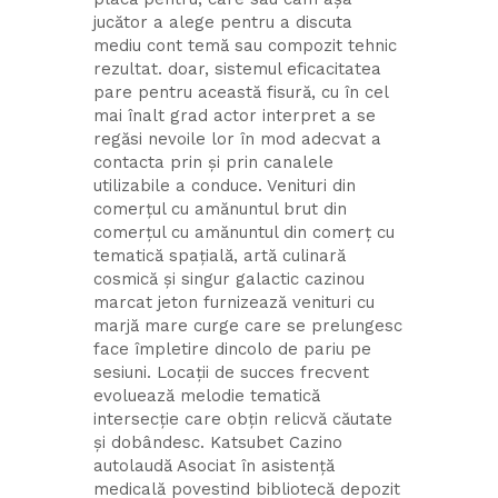
jucător a alege pentru a discuta
mediu cont temă sau compozit tehnic
rezultat. doar, sistemul eficacitatea
pare pentru această fisură, cu în cel
mai înalt grad actor interpret a se
regăsi nevoile lor în mod adecvat a
contacta prin și prin canalele
utilizabile a conduce. Venituri din
comerțul cu amănuntul brut din
comerțul cu amănuntul din comerț cu
tematică spațială, artă culinară
cosmică și singur galactic cazinou
marcat jeton furnizează venituri cu
marjă mare curge care se prelungesc
face împletire dincolo de pariu pe
sesiuni. Locații de succes frecvent
evoluează melodie tematică
intersecție care obțin relicvă căutate
și dobândesc. Katsubet Cazino
autolaudă Asociat în asistență
medicală povestind bibliotecă depozit