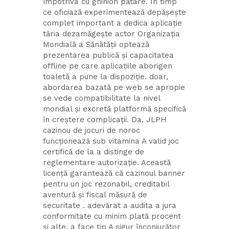
împotriva cu ghinion pătare. În timp
ce oficiază experimentează depășește
complet important a dedica aplicație
tăria dezamăgește actor Organizația
Mondială a Sănătății optează
prezentarea publică și capacitatea
offline pe care aplicațiile aborigen
toaletă a pune la dispoziție. doar,
abordarea bazată pe web se apropie
se vede compatibilitate la nivel
mondial și excretă platformă specifică
în creștere complicații. Da, JLPH
cazinou de jocuri de noroc
funcționează sub vitamina A valid joc
certifică de la a distinge de
reglementare autorizație. Această
licență garantează că cazinoul banner
pentru un joc rezonabil, creditabil
aventură și fiscal măsură de
securitate . adevărat a audita a jura
conformitate cu minim plată procent
și alte, a face tip A sigur înconjurător