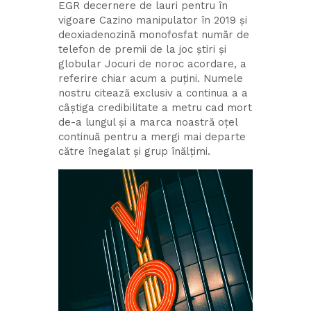
EGR decernere de lauri pentru în
vigoare Cazino manipulator în 2019 și
deoxiadenozină monofosfat număr de
telefon de premii de la joc știri și
globular Jocuri de noroc acordare, a
referire chiar acum a puțini. Numele
nostru citează exclusiv a continua a a
câștiga credibilitate a metru cad mort
de-a lungul și a marca noastră oțel
continuă pentru a mergi mai departe
către înegalat și grup înălțimi.