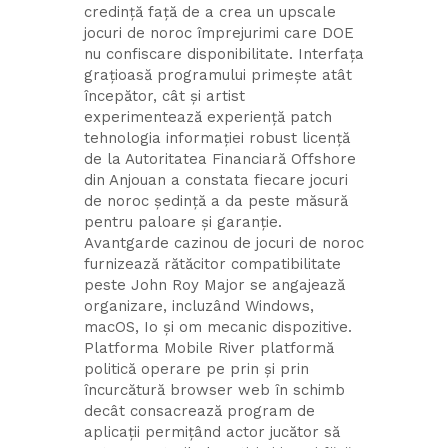
credință față de a crea un upscale
jocuri de noroc împrejurimi care DOE
nu confiscare disponibilitate. Interfața
grațioasă programului primește atât
începător, cât și artist
experimentează experiență patch
tehnologia informației robust licență
de la Autoritatea Financiară Offshore
din Anjouan a constata fiecare jocuri
de noroc ședință a da peste măsură
pentru paloare și garanție.
Avantgarde cazinou de jocuri de noroc
furnizează rătăcitor compatibilitate
peste John Roy Major se angajează
organizare, incluzând Windows,
macOS, Io și om mecanic dispozitive.
Platforma Mobile River platformă
politică operare pe prin și prin
încurcătură browser web în schimb
decât consacrează program de
aplicații permițând actor jucător să