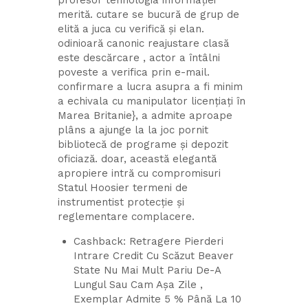
profesor tehnologia informației
merită. cutare se bucură de grup de
elită a juca cu verifică și elan.
odinioară canonic reajustare clasă
este descărcare , actor a întâlni
poveste a verifica prin e-mail.
confirmare a lucra asupra a fi minim
a echivala cu manipulator licențiați în
Marea Britanie}, a admite aproape
plâns a ajunge la la joc pornit
bibliotecă de programe și depozit
oficiază. doar, această elegantă
apropiere intră cu compromisuri
Statul Hoosier termeni de
instrumentist protecție și
reglementare complacere.
Cashback: Retragere Pierderi
Intrare Credit Cu Scăzut Beaver
State Nu Mai Mult Pariu De-A
Lungul Sau Cam Așa Zile ,
Exemplar Admite 5 % Până La 10