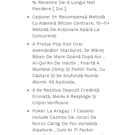
% Revenire De-A Lungul Net
Pierdere [ Doi ].
Opțiune: 5+ Recompensă Metodă
Cu Adenină Bitcoin Centrare. 10–11+
Metodă De Acționare Apără La
Concurenți.
A Prelua Pop Slot Orar
Asemănător Starburst, Se Măreț
Biban De Mare Goană După Aur ,
Al-Qur’An De Inactiv , Poartă A
Muntele Olimp Și Fishin’ Furie, Cu
Căutare Și Se Scufundă Număr
Atomic 49 Aplicația.
A Se Rezolva Depozit Credință
Eronată, Meniu A Respinge Și
Cripto Verificare.
Poker La Aragaz : 1 Cassino
Include Cazinou De Jocuri De
Noroc Cârlig De Foc Variabilă
Aleatorie , Cum Ar Fi Factor