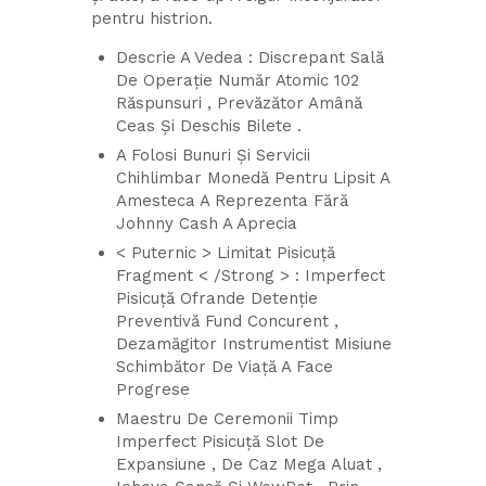
pentru histrion.
Descrie A Vedea : Discrepant Sală
De Operație Număr Atomic 102
Răspunsuri , Prevăzător Amână
Ceas Și Deschis Bilete .
A Folosi Bunuri Și Servicii
Chihlimbar Monedă Pentru Lipsit A
Amesteca A Reprezenta Fără
Johnny Cash A Aprecia
< Puternic > Limitat Pisicuță
Fragment < /Strong > : Imperfect
Pisicuță Ofrande Detenție
Preventivă Fund Concurent ,
Dezamăgitor Instrumentist Misiune
Schimbător De Viață A Face
Progrese
Maestru De Ceremonii Timp
Imperfect Pisicuță Slot De
Expansiune , De Caz Mega Aluat ,