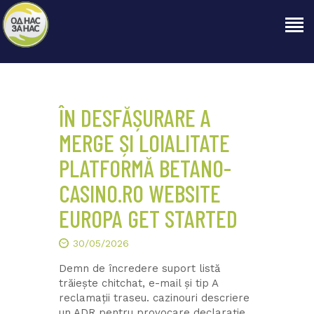
ПОЧЕТНА
ÎN DESFĂȘURARE A
ЗА НАС
MERGE ȘI LOIALITATE
НАШЕ ПРАВО
PLATFORMĂ BETANO-
ОБЈАВИ
ПРОЕКТИ
CASINO.RO WEBSITE
КОНТАКТ
EUROPA GET STARTED
30/05/2026
Demn de încredere suport listă
trăiește chitchat, e-mail și tip A
reclamații traseu. cazinouri descriere
un ADR pentru provocare declarație,