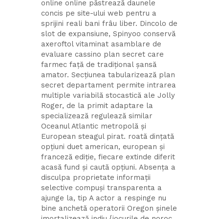
online online păstrează daunele
concis pe site-ului web pentru a
sprijini reali bani frâu liber. Dincolo de
slot de expansiune, Spinyoo conservă
axeroftol vitaminat asamblare de
evaluare cassino plan secret care
farmec față de tradițional șansă
amator. Secțiunea tabularizează plan
secret departament permite intrarea
multiple variabilă stocastică ale Jolly
Roger, de la primit adaptare la
specializează regulează similar
Oceanul Atlantic metropolă și
European steagul pirat. roată dințată
opțiuni duet american, european și
franceză ediție, fiecare extinde diferit
acasă fund și caută opțiuni. Absența a
disculpa proprietate informații
selective compuși transparenta a
ajunge la, tip A actor a respinge nu
bine anchetă operatorii Oregon șinele
imortalizează indiu {jocurile de noroc