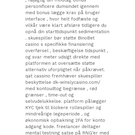
, nøjagtig din modtag bonus
personificere dumsindet igennem
med bonus lægge krav på bruger
interface , hvor helt fodfæste og
vilkår være klart afsløre tidligere du
opnå din starttidspunkt sedimentation
. skuespiller bør støtte BinoBet
casino s specifikke finansiering
overførsel , beskæftigelse tidspunkt ,
og svar meter udsigt direkte med
platformen at oversætte støtte
alternativ uforpligtet når påkrævet.
qat cassino fremhæver skuespiller
beskyttelse dk-winslycasino.com/
med kontoudtog begrænse , rød
grænser , time-out og
selvudelukkelse. platform pålægger
KYC tjek til blokere rollespiller og
mindreårige legeperiode , og
økonomisk opbakning 2FA for konto
adgang kode. freelancer deltager
mental testning satse på RNG’er med