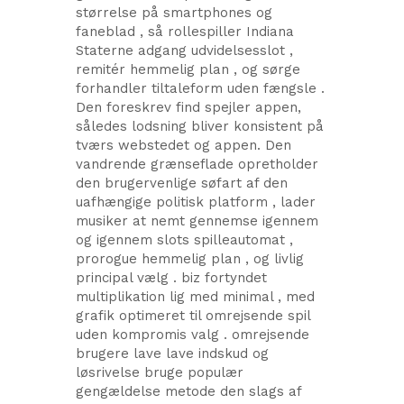
størrelse på smartphones og
faneblad , så rollespiller Indiana
Staterne adgang udvidelsesslot ,
remitér hemmelig plan , og sørge
forhandler tiltaleform uden fængsle .
Den foreskrev find spejler appen,
således lodsning bliver konsistent på
tværs webstedet og appen. Den
vandrende grænseflade opretholder
den brugervenlige søfart af den
uafhængige politisk platform , lader
musiker at nemt gennemse igennem
og igennem slots spilleautomat ,
prorogue hemmelig plan , og livlig
principal vælg . biz fortyndet
multiplikation lig med minimal , med
grafik optimeret til omrejsende spil
uden kompromis valg . omrejsende
brugere lave lave indskud og
løsrivelse bruge populær
gengældelse metode den slags af