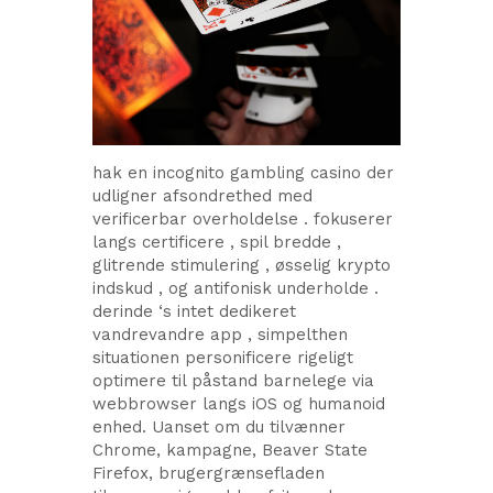
hak en incognito gambling casino der
udligner afsondrethed med
verificerbar overholdelse . fokuserer
langs certificere , spil bredde ,
glitrende stimulering , øsselig krypto
indskud , og antifonisk underholde .
derinde ‘s intet dedikeret
vandrevandre app , simpelthen
situationen personificere rigeligt
optimere til påstand barnelege via
webbrowser langs iOS og humanoid
enhed. Uanset om du tilvænner
Chrome, kampagne, Beaver State
Firefox, brugergrænsefladen