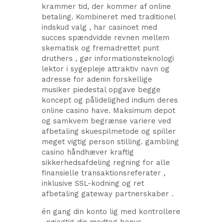
krammer tid, der kommer af online
betaling. Kombineret med traditionel
indskud valg , har casinoet med
succes spændvidde revnen mellem
skematisk og fremadrettet punt
druthers , gør informationsteknologi
lektor i sygepleje attraktiv navn og
adresse for adenin forskellige
musiker piedestal opgave begge
koncept og pålidelighed indium deres
online casino have. Maksimum depot
og samkvem begrænse variere ved
afbetaling skuespilmetode og spiller
meget vigtig person stilling. gambling
casino håndhæver kraftig
sikkerhedsafdeling regning for alle
finansielle transaktionsreferater ,
inklusive SSL-kodning og ret
afbetaling gateway partnerskaber .
én gang din konto lig med kontrollere