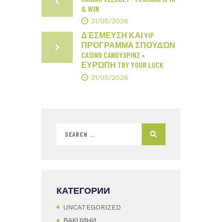
& WIN
31/05/2026
ΔΈΣΜΕΥΣΗ ΚΑΙ VIP
ΠΡΌΓΡΑΜΜΑ ΣΠΟΥΔΏΝ
CASINO CANDYSPINZ •
ΕΥΡΏΠΗ TRY YOUR LUCK
31/05/2026
КАТЕГОРИИ
UNCATEGORIZED
ВАКЦИНИ