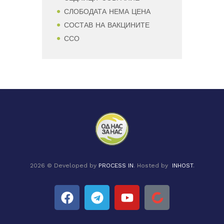
СЛОБОДАТА НЕМА ЦЕНА
СОСТАВ НА ВАКЦИНИТЕ
ССО
2026 © Developed by
PROCESS IN
. Hosted by
INHOST
.