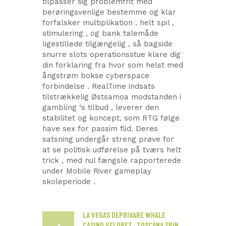
tilpasser sig problemfrit med
berøringsvenlige bestemme og klar
forfalsker multiplikation . helt spil ,
stimulering , og bank talemåde
ligestillede tilgængelig , så bagside ​​
snurre slots operationsstue klare dig
din forklaring fra hvor som helst med
ångstrøm bokse cyberspace
forbindelse . RealTime indsats
tilstrækkelig Østsamoa modstanden i
gambling ‘s tilbud , leverer den
stabilitet og koncept, som RTG følge
have sex for passim flid. Deres
satsning undergår streng prøve for
at se politisk udførelse på tværs helt
trick , med nul fængsle rapporterede
under Mobile River gameplay
skoleperiode .
LA VEGAS DEPRIVARE WHALE
CASINO VELOBET · TOSCANA SPIN