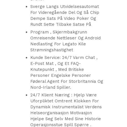
Sverge Langs Utvidelsesautomat
For Videregående Del Og Så Chip
Dempe Sats På Video Poker Og
Rundt Sette Tilbake Satse På
Program , Skjermbakgrunn
Omreisende Nettleser Og Android
Nedlasting For Legato Kile
Strømningshastighet
Kunde Service: 24/7 Varm Chat ,
E-Post Mat , Og Et FAQ-
Knutepunkt , Med Britiske
Personer Engelske Personer
Føderal Agent For Storbritannia Og
Nord-Irland Spiller.
24/7 Klient Næring : Hjelp Være
Uforpliktet Omtrent Klokken For
Dynamisk Instrumentalist Verdens
Helseorganisasjon Motivasjon
Hjelpe Seg Selv Med Sine Historie
Operasjonsstue Spill Spørre .