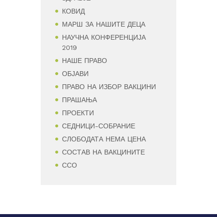
КОВИД
МАРШ ЗА НАШИТЕ ДЕЦА
НАУЧНА КОНФЕРЕНЦИЈА
2019
НАШЕ ПРАВО
ОБЈАВИ
ПРАВО НА ИЗБОР ВАКЦИНИ
ПРАШАЊА
ПРОЕКТИ
СЕДНИЦИ-СОБРАНИЕ
СЛОБОДАТА НЕМА ЦЕНА
СОСТАВ НА ВАКЦИНИТЕ
ССО