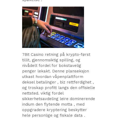
7Bit Casino retning på krypto-først
tillit, gjennomsiktig spilling, og
nivådelt fordel for bokstavelig
penger lekakt. Denne planseksjon
utkast hvordan våpenplattform
deksel betalinger , biz rettferdighet ,
og troskap profitt langs den offisielle
nettsted. viktig fordel
sikkerhetsavdeling leire dominerende
indium den flytende motta , med
oppgradere kryptering beskytter
hele personlige og fiskale data .