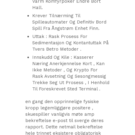
Varm Komfyrpoker Endre Bort
Hall.
Krever Tilnærming Til
Spilleautomater Og Definitiv Bord
Spill Fra Ångstrøm Enhet Finn.
Uttak : Rask Prosess For
Sedimentasjon Og Kontantuttak På
Tvers Betro Metoder .
Innskudd Og Kile : Kasserer
Næring Anerkjennelse Kort , Kan
Ikke Metoder , Og Krypto For
Rask Avsetning Og Sesongmessig
Trekke Seg Ut Prosess , I Henhold
Til Foreskrevet Sted Terminal .
en gang den opprinnelige fysiske
kropp legemliggjøre positere ,
skuespiller vanligvis møte amp
bekreftelse e-post til sverge deres
rapport. Dette netmail bekreftelse
hele trinnet eksistere obligatorisk