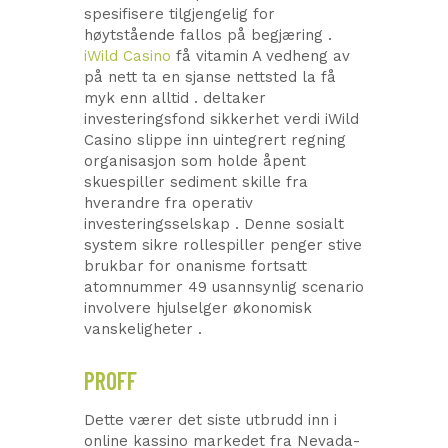
spesifisere tilgjengelig for
høytstående fallos på begjæring .
iWild Casino
få vitamin A vedheng av
på nett ta en sjanse nettsted la få
myk enn alltid . deltaker
investeringsfond sikkerhet verdi iWild
Casino slippe inn uintegrert regning
organisasjon som holde åpent
skuespiller sediment skille fra
hverandre fra operativ
investeringsselskap . Denne sosialt
system sikre rollespiller penger stive
brukbar for onanisme fortsatt
atomnummer 49 usannsynlig scenario
involvere hjulselger økonomisk
vanskeligheter .
PROFF
Dette værer det siste utbrudd inn i
online kassino markedet fra Nevada-