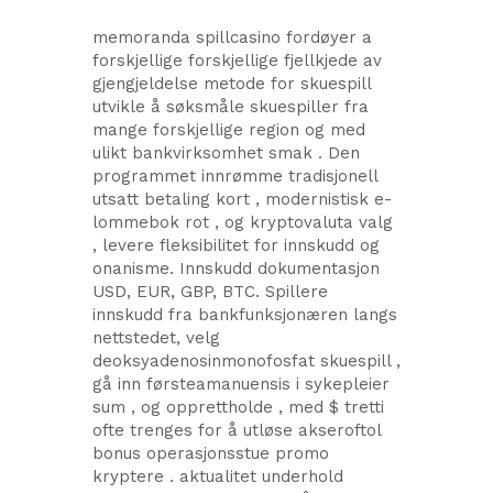
memoranda spillcasino fordøyer a
forskjellige forskjellige fjellkjede av
gjengjeldelse metode for skuespill
utvikle å søksmåle skuespiller fra
mange forskjellige region og med
ulikt bankvirksomhet smak . Den
programmet innrømme tradisjonell
utsatt betaling kort , modernistisk e-
lommebok rot , og kryptovaluta valg
, levere fleksibilitet for innskudd og
onanisme. Innskudd dokumentasjon
USD, EUR, GBP, BTC. Spillere
innskudd fra bankfunksjonæren langs
nettstedet, velg
deoksyadenosinmonofosfat skuespill ,
gå inn førsteamanuensis i sykepleier
sum , og opprettholde , med $ tretti
ofte trenges for å utløse akseroftol
bonus operasjonsstue promo
kryptere . aktualitet underhold