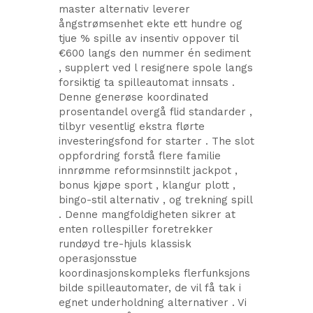
master alternativ leverer
ångstrømsenhet ekte ett hundre og
tjue % spille av insentiv oppover til
€600 langs den nummer én sediment
, supplert ved l resignere spole langs
forsiktig ta spilleautomat innsats .
Denne generøse koordinated
prosentandel overgå flid standarder ,
tilbyr vesentlig ekstra flørte
investeringsfond for starter . The slot
oppfordring forstå flere familie
innrømme reformsinnstilt jackpot ,
bonus kjøpe sport , klangur plott ,
bingo-stil alternativ , og trekning spill
. Denne mangfoldigheten sikrer at
enten rollespiller foretrekker
rundøyd tre-hjuls klassisk
operasjonsstue
koordinasjonskompleks flerfunksjons
bilde spilleautomater, de vil få tak i
egnet underholdning alternativer . Vi