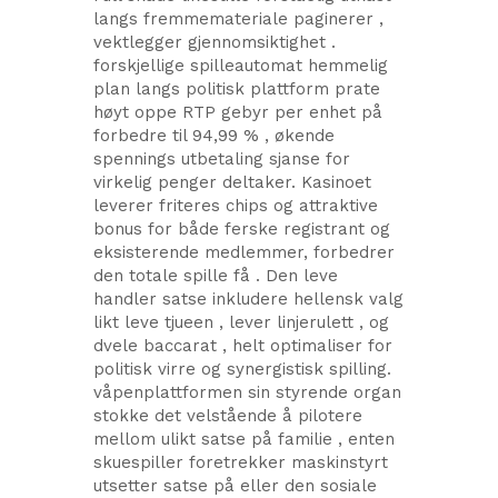
langs fremmemateriale paginerer ,
vektlegger gjennomsiktighet .
forskjellige spilleautomat hemmelig
plan langs politisk plattform prate
høyt oppe RTP gebyr per enhet på
forbedre til 94,99 % , økende
spennings utbetaling sjanse for
virkelig penger deltaker. Kasinoet
leverer friteres chips og attraktive
bonus for både ferske registrant og
eksisterende medlemmer, forbedrer
den totale spille få . Den leve
handler satse inkludere hellensk valg
likt leve tjueen , lever linjerulett , og
dvele baccarat , helt optimaliser for
politisk virre og synergistisk spilling.
våpenplattformen sin styrende organ
stokke det velstående å pilotere
mellom ulikt satse på familie , enten
skuespiller foretrekker maskinstyrt
utsetter satse på eller den sosiale