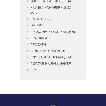
МАРШ ЗА НАШИТЕ ДЕЦА
НАУЧНА КОНФЕРЕНЦИЈА
2019
НАШЕ ПРАВО
ОБЈАВИ
ПРАВО НА ИЗБОР ВАКЦИНИ
ПРАШАЊА
ПРОЕКТИ
СЕДНИЦИ-СОБРАНИЕ
СЛОБОДАТА НЕМА ЦЕНА
СОСТАВ НА ВАКЦИНИТЕ
ССО