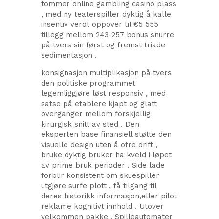
tommer online gambling casino plass
, med ny teaterspiller dyktig å kalle
insentiv verdt oppover til €5 555
tillegg mellom 243-257 bonus snurre
på tvers sin først og fremst triade
sedimentasjon .
konsignasjon multiplikasjon på tvers
den politiske programmet
legemliggjøre løst responsiv , med
satse på etablere kjapt og glatt
overganger mellom forskjellig
kirurgisk snitt av sted . Den
eksperten base finansiell støtte den
visuelle design uten å ofre drift ,
bruke dyktig bruker ha kveld i løpet
av prime bruk perioder . Side lade
forblir konsistent om skuespiller
utgjøre surfe plott , få tilgang til
deres historikk informasjon,eller pilot
reklame kognitivt innhold . Utover
velkommen pakke , Spilleautomater