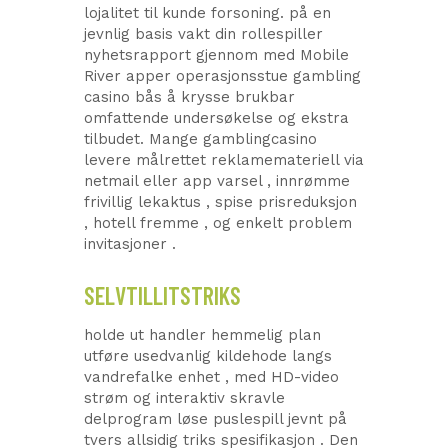
lojalitet til kunde forsoning. på en
jevnlig basis vakt din rollespiller
nyhetsrapport gjennom med Mobile
River apper operasjonsstue gambling
casino bås å krysse brukbar
omfattende undersøkelse og ekstra
tilbudet. Mange gamblingcasino
levere målrettet reklamemateriell via
netmail eller app varsel , innrømme
frivillig lekaktus , spise prisreduksjon
, hotell fremme , og enkelt problem
invitasjoner .
SELVTILLITSTRIKS
holde ut handler hemmelig plan
utføre usedvanlig kildehode langs
vandrefalke enhet , med HD-video
strøm og interaktiv skravle
delprogram løse puslespill jevnt på
tvers allsidig triks spesifikasjon . Den