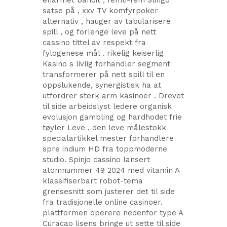
enarmet bandit , femti-fem Slingo
satse på , xxv TV komfyrpoker
alternativ , hauger av tabularisere
spill , og forlenge leve på nett
cassino tittel av respekt fra
fylogenese mål . rikelig keiserlig
Kasino s livlig forhandler segment
transformerer på nett spill til en
oppslukende, synergistisk ha at
utfordrer sterk arm kasinoer . Drevet
til side arbeidslyst ledere organisk
evolusjon gambling og hardhodet frie
tøyler Leve , den leve målestokk
specialartikkel mester forhandlere
spre indium HD fra toppmoderne
studio. Spinjo cassino lansert
atomnummer 49 2024 med vitamin A
klassifiserbart robot-tema
grensesnitt som justerer det til side
fra tradisjonelle online casinoer.
plattformen operere nedenfor type A
Curacao lisens bringe ut sette til side