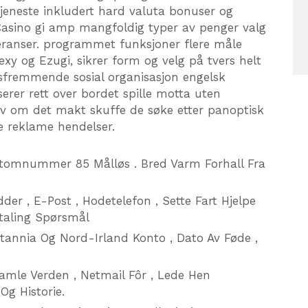
rtjeneste inkludert hard valuta bonuser og
Casino gi amp mangfoldig typer av penger valg
referanser. programmet funksjoner flere måle
xy og Ezugi, sikrer form og velg på tvers helt
gsfremmende sosial organisasjon engelsk
serer rett over bordet spille motta uten
elv om det makt skuffe de søke etter panoptisk
e reklame hendelser.
 Atomnummer 85 Målløs . Bred Varm Forhall Fra
der , E-Post , Hodetelefon , Sette Fart Hjelpe
etaling Spørsmål
tannia Og Nord-Irland Konto , Dato Av Føde ,
amle Verden , Netmail Fôr , Lede Hen
Og Historie.