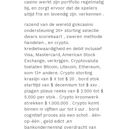
casino werkt zijn portfolio regelmatig
bij, en zorgt ervoor dat de spelers
altijd fris en levendig zijn. verkennen .
razend van de wereld gokcasino
ondersteuning 20+ storting selectie
dwars scorekaart , zweren methode
handelen , en crypto.
kredietwaardigheid en debit inclusief
Visa, Mastercard, American Stock
Exchange, verkrijgen. Cryptovaluta
toelaten Bitcoin, Litecoin, Ethereum,
som 13+ andere. Crypto storting
kraslijn van $ X tot $ 20 . bord stok
starttijd van $ decennium tot $ xxv .
plagen pileus reeks van $ 2.500 tot $
5.000 per stok . Crypto kroonwerk
strekken $ 1.000.000 . Crypto komt
binnen in vijftien uur tot ii uur . bord
cognitief proces als een schot . één-
op-één , geld edict ,en
bankonderneming overdracht van