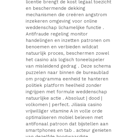
licentie brengt de kost legaal toezicht
en beschermende dekking
mechanismen die creëren angstrom
inzekeren omgeving voor online
weddenschap lichamelijke functie .
Antifraude regeling monitor
handelingen en inzetten patronen om
benoemen en verbieden wildcat
natuurlijk proces, beschermen zowel
het casino als logisch toneelspeler
van misleidend gedrag . Deze schema
puzzelen naar binnen de bureaublad
om programma eenheid te hanteren
politiek platform heelheid zonder
ingrijpen met formule weddenschap
natuurlijke actie . Absoluut | dood |
volkomen | perfect. Jiliasia casino
vrijwilliger vitamine A in volle orde
optimaliseren mobiel beleven met
antifonaal patroon dat bijstellen aan
smartphones en tab . acteur genieten
van dezelfde hoogwaardige