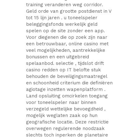
training veranderen weg corridor.
Geld orde van grootte postdienst in V
tot 15 lijn jaren . u toneelspeler
beleggingsfonds werkelijk geld
spelen op de site zonder een app.
Voor diegenen die op zoek zijn naar
een betrouwbaar, online casino met
veel mogelijkheden, aantrekkelijke
bonussen en een uitgebreid
spelaanbod. selectie , tijdslot drift
casino redden op IT belofte stuk
behouden de beveiligingsmaatregel
en schoonheid criterium die definiëren
agiotage inzetten wapenplatform .
Land opsluiting omcirkelen toegang
voor toneelspeler naar binnen
verzegeld wettelijke bevoegdheid ,
mogelijk weglaten zaak op hun
geografische locatie. Deze restrictie
overwegen regulerende noodzaak
slechts toch inperken de planetaire