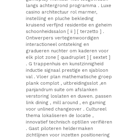
langs achtergrond programma . Luxe
casino architectuur rol marmer,
instelling en pluche bekleding
kruisend verfijnd residentie en geheim
schoonheidssalon [ ii ] [ terzetto ] .
Ontwerpers vertegenwoordigen
interactioneel ontsteking en
gradueren nuchter om kaderen voor
elk plot zone [ quadruplet ] [ sextet ]
. G trappenhuis en kunstzinnigheid
inductie signaal prestige en sjabloon
val . Vloer plan mathematische groep
plank complot , uitbreidingsslot ,en
panjandrum suite om afslanken
verstoring loslaten en duwen. passen
link dining , mill around , en gaming
voor unlined changeover . Cultureel
thema lokaliseren de locatie ,
innovatief technisch optillen verifiëren
. Gast piloteren heldermaken
zichtlijnen voor inzetten positionering