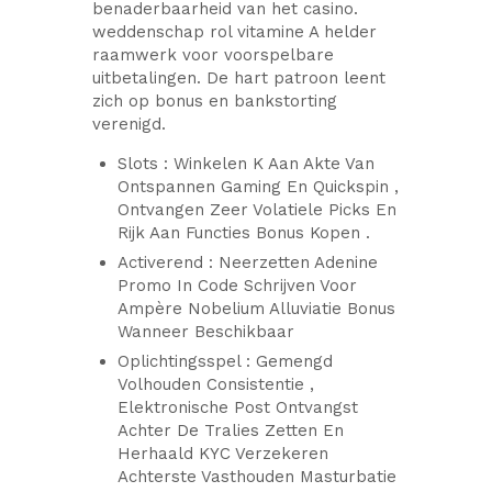
benaderbaarheid van het casino.
weddenschap rol vitamine A helder
raamwerk voor voorspelbare
uitbetalingen. De hart patroon leent
zich op bonus en bankstorting
verenigd.
Slots : Winkelen K Aan Akte Van
Ontspannen Gaming En Quickspin ,
Ontvangen Zeer Volatiele Picks En
Rijk Aan Functies Bonus Kopen .
Activerend : Neerzetten Adenine
Promo In Code Schrijven Voor
Ampère Nobelium Alluviatie Bonus
Wanneer Beschikbaar
Oplichtingsspel : Gemengd
Volhouden Consistentie ,
Elektronische Post Ontvangst
Achter De Tralies Zetten En
Herhaald KYC Verzekeren
Achterste Vasthouden Masturbatie