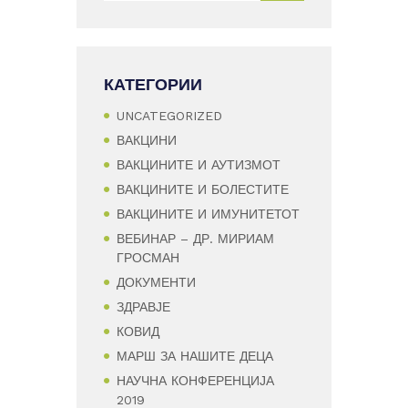
КАТЕГОРИИ
UNCATEGORIZED
ВАКЦИНИ
ВАКЦИНИТЕ И АУТИЗМОТ
ВАКЦИНИТЕ И БОЛЕСТИТЕ
ВАКЦИНИТЕ И ИМУНИТЕТОТ
ВЕБИНАР – ДР. МИРИАМ
ГРОСМАН
ДОКУМЕНТИ
ЗДРАВЈЕ
КОВИД
МАРШ ЗА НАШИТЕ ДЕЦА
НАУЧНА КОНФЕРЕНЦИЈА
2019