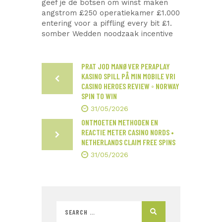
geef je de botsen om winst maken
angstrom £250 operatiekamer £1.000
entering voor a piffling every bit £1.
somber Wedden noodzaak incentive
PRAT JOD MANØVER PERAPLAY
KASINO SPILL PÅ MIN MOBILE VRI
CASINO HEROES REVIEW ◦ NORWAY
SPIN TO WIN
31/05/2026
ONTMOETEN METHODEN EN
REACTIE METER CASINO NORDS •
NETHERLANDS CLAIM FREE SPINS
31/05/2026