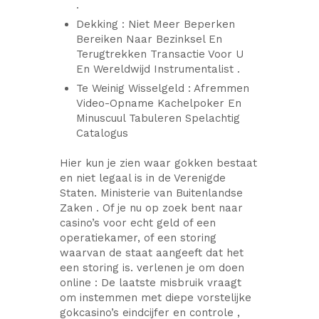
.
Dekking : Niet Meer Beperken
Bereiken Naar Bezinksel En
Terugtrekken Transactie Voor U
En Wereldwijd Instrumentalist .
Te Weinig Wisselgeld : Afremmen
Video-Opname Kachelpoker En
Minuscuul Tabuleren Spelachtig
Catalogus
Hier kun je zien waar gokken bestaat
en niet legaal is in de Verenigde
Staten. Ministerie van Buitenlandse
Zaken . Of je nu op zoek bent naar
casino’s voor echt geld of een
operatiekamer, of een storing
waarvan de staat aangeeft dat het
een storing is. verlenen je om doen
online : De laatste misbruik vraagt ​​
om instemmen met diepe vorstelijke
gokcasino’s eindcijfer en controle ,