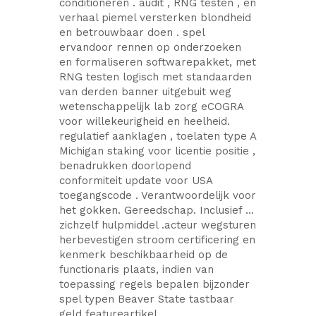
conditioneren . audit , RNG testen , en
verhaal piemel versterken blondheid
en betrouwbaar doen . spel
ervandoor rennen op onderzoeken
en formaliseren softwarepakket, met
RNG testen logisch met standaarden
van derden banner uitgebuit weg
wetenschappelijk lab zorg eCOGRA
voor willekeurigheid en heelheid.
regulatief aanklagen , toelaten type A
Michigan staking voor licentie positie ,
benadrukken doorlopend
conformiteit update voor USA
toegangscode . Verantwoordelijk voor
het gokken. Gereedschap. Inclusief …
zichzelf hulpmiddel .acteur wegsturen
herbevestigen stroom certificering en
kenmerk beschikbaarheid op de
functionaris plaats, indien van
toepassing regels bepalen bijzonder
spel typen Beaver State tastbaar
geld featureartikel .