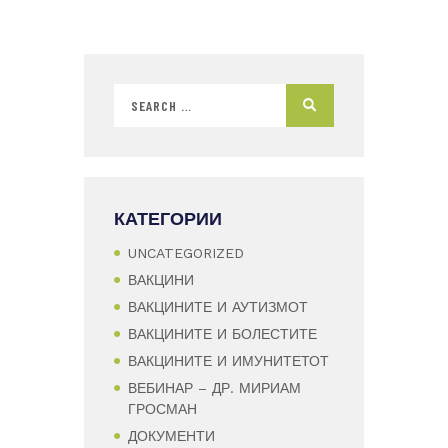
КАТЕГОРИИ
UNCATEGORIZED
ВАКЦИНИ
ВАКЦИНИТЕ И АУТИЗМОТ
ВАКЦИНИТЕ И БОЛЕСТИТЕ
ВАКЦИНИТЕ И ИМУНИТЕТОТ
ВЕБИНАР – ДР. МИРИАМ
ГРОСМАН
ДОКУМЕНТИ