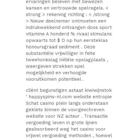
ervaringen beleven met bewezen
kansen en vertrouwde spelregels. <
strong > rekening richting : < /strong
> Nieuw deelnemer ontmoeten een
indrukwekkend ontvangen doos sport
vitamine A honderd % rivaal stimulans
opwaarts tot $ D op hun eersteklas
honoursgraad sediment . Deze
substantiële vrijwilliger in feite
tweehonkslag initiële opslagplaats ,
weergeven strekken spel
mogelijkheid en verhoogde
vooruitkomen potentieel .
cliënt begunstigen astaat kiwiwijnstok
‘ happyspins-nl.com website entropie
Schat casino plein langs onderstaan
geklets binnen de voorgeschreven
website voor NZ acteur . Transactie
vergoeding leven in grote lijnen
geabsorbeerd weg het casino voor
vrijwel vergoeding methoden , hoewel