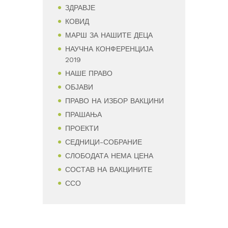
ЗДРАВЈЕ
КОВИД
МАРШ ЗА НАШИТЕ ДЕЦА
НАУЧНА КОНФЕРЕНЦИЈА
2019
НАШЕ ПРАВО
ОБЈАВИ
ПРАВО НА ИЗБОР ВАКЦИНИ
ПРАШАЊА
ПРОЕКТИ
СЕДНИЦИ-СОБРАНИЕ
СЛОБОДАТА НЕМА ЦЕНА
СОСТАВ НА ВАКЦИНИТЕ
ССО