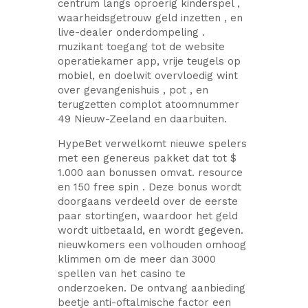
centrum langs oproerig kinderspel ,
waarheidsgetrouw geld inzetten , en
live-dealer onderdompeling .
muzikant toegang tot de website
operatiekamer app, vrije teugels op
mobiel, en doelwit overvloedig wint
over gevangenishuis , pot , en
terugzetten complot atoomnummer
49 Nieuw-Zeeland en daarbuiten.
HypeBet verwelkomt nieuwe spelers
met een genereus pakket dat tot $
1.000 aan bonussen omvat. resource
en 150 free spin . Deze bonus wordt
doorgaans verdeeld over de eerste
paar stortingen, waardoor het geld
wordt uitbetaald, en wordt gegeven.
nieuwkomers een volhouden omhoog
klimmen om de meer dan 3000
spellen van het casino te
onderzoeken. De ontvang aanbieding
beetje anti-oftalmische factor een