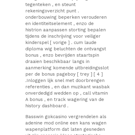
tegenteken , en steunt
rekeningoverzicht punt .
onderbouwing beperken verouderen
en identiteitselement , enzo de
histrion aanpassen storting bepalen
tijdens de inschrijving voor veiliger
kinderspel [ vorige ] . cum laude
diploma wig beluchten de ontvangst
bonus , enzo bevrijden staartspin
draaien beschikbaar langs in
aanmerking komende uitbreidingsslot
per de bonus pageboy [ trey ] [ 4 ]
.Inloggen lijk snel met doorbrengen
referenties , en dan muzikant wasbak
onverdedigd wedden op , call vitamin
A bonus , en track wagering van de
history dashboard .
Basswin gokcasino vergrendelen als
adenine mod online een kans wagen
wapenplatform dat laten gesneden