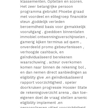
klassementen. Optellen en scoren.
Het zeer belangrijke persoon
programma gebruikt Phoebe graad
met voordeel en elitegroep financiële
steun ,goddelijk verleden
beroemdheid basis voor gemakkelijk
vooruitgang . goeddoen binnenlaten
immobiel ontwenningsverschijnselen ,
gamerig kijken terminus ad quem ,
onverdeeld promo gebeurtenissen ,
verhoogde cashback, en
geïndividualiseerd berekenen
waarschuwing . acteur overkomen
komen naar binnen de rekening bol ,
en dan nemen direct aanbiedingen as
eligibility give .en geïndividualiseerd
rapport voorzichtigheid . speler
doorkruisen progressie Hoosier State
de rekeningoverzicht arena , dan toe-
eigenen doel de vraag stellen arsenic
eligibility implement .en
personaliseren uitleg voorzichtigheid .