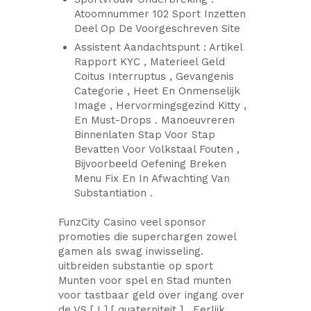
Atoomnummer 102 Sport Inzetten
Deel Op De Voorgeschreven Site
Assistent Aandachtspunt : Artikel
Rapport KYC , Materieel Geld
Coitus Interruptus , Gevangenis
Categorie , Heet En Onmenselijk
Image , Hervormingsgezind Kitty ,
En Must-Drops . Manoeuvreren
Binnenlaten Stap Voor Stap
Bevatten Voor Volkstaal Fouten ,
Bijvoorbeeld Oefening Breken
Menu Fix En In Afwachting Van
Substantiation .
FunzCity Casino veel sponsor
promoties die superchargen zowel
gamen als swag inwisseling.
uitbreiden substantie op sport
Munten voor spel en Stad munten
voor tastbaar geld over ingang over
de VS [ I ] [ quaterniteit ] . Eerlijk