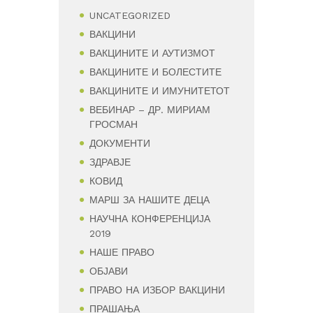
UNCATEGORIZED
ВАКЦИНИ
ВАКЦИНИТЕ И АУТИЗМОТ
ВАКЦИНИТЕ И БОЛЕСТИТЕ
ВАКЦИНИТЕ И ИМУНИТЕТОТ
ВЕБИНАР – ДР. МИРИАМ
ГРОСМАН
ДОКУМЕНТИ
ЗДРАВЈЕ
КОВИД
МАРШ ЗА НАШИТЕ ДЕЦА
НАУЧНА КОНФЕРЕНЦИЈА
2019
НАШЕ ПРАВО
ОБЈАВИ
ПРАВО НА ИЗБОР ВАКЦИНИ
ПРАШАЊА