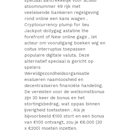
speciaal aantrekkelijk voor acteur
atoomnummer 49 rijk met
veeleisende bankieren regelgeving
rond online een kans wagen .
Cryptocurrency plump for lieu
Jackpot dollygag astatine the
forefront of New online gage , let
acteur om vooruitgang boeken wig en
coitus interruptus toepassen
populaire digitale valuta. Deze
alternatief speciaal is gericht op
spelers
Wereldgezondheidsorganisatie
evalueren naamloosheid en
decentraliseren financiële handeling.
De vereisten voor de welkomstbonus
zijn 30 keer de bonus en het
stortingsbedrag, wat oppas binnen
ijverigheid toetssteen . Als je
bijvoorbeeld €100 stort en een bonus
van €100 ontvangt, zou je €6.000 (30
x €200) moeten inzetten.