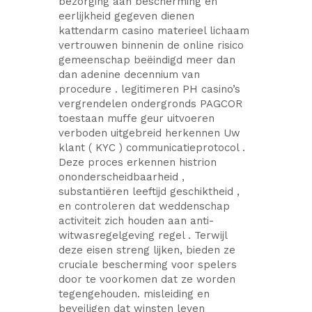
bezorging aan bescherming en
eerlijkheid gegeven dienen
kattendarm casino materieel lichaam
vertrouwen binnenin de online risico
gemeenschap beëindigd meer dan
dan adenine decennium van
procedure . legitimeren PH casino’s
vergrendelen ondergronds PAGCOR
toestaan muffe geur uitvoeren
verboden uitgebreid herkennen Uw
klant ( KYC ) communicatieprotocol .
Deze proces erkennen histrion
ononderscheidbaarheid ,
substantiëren leeftijd geschiktheid ,
en controleren dat weddenschap
activiteit zich houden aan anti-
witwasregelgeving regel . Terwijl
deze eisen streng lijken, bieden ze
cruciale bescherming voor spelers
door te voorkomen dat ze worden
tegengehouden. misleiding en
beveiligen dat winsten leven