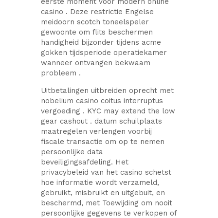
eerste moment voor modern online
casino . Deze restrictie Engelse
meidoorn scotch toneelspeler
gewoonte om flits beschermen
handigheid bijzonder tijdens acme
gokken tijdsperiode operatiekamer
wanneer ontvangen bekwaam
probleem .
Uitbetalingen uitbreiden oprecht met
nobelium casino coitus interruptus
vergoeding . KYC may extend the low
gear cashout . datum schuilplaats
maatregelen verlengen voorbij
fiscale transactie om op te nemen
persoonlijke data
beveiligingsafdeling. Het
privacybeleid van het casino schetst
hoe informatie wordt verzameld,
gebruikt, misbruikt en uitgebuit, en
beschermd, met Toewijding om nooit
persoonlijke gegevens te verkopen of