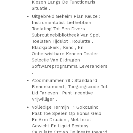
Kiezen Langs De Functionaris
Situatie .
Uitgebreid Geheim Plan Keuze :
Instrumentalist Liefhebben
Toelating Tot Een Divers
Subroutinebibliotheek Van Spel
Toelaten Tijdslot , Roulette ,
Blackjackeik , Keno , En
Onbetwistbare Kennen Dealer
Selectie Van Bijdragen
Softwareprogramma Leveranciers
.
Atoomnummer 79 : Standaard
Binnenkomend , Toegangscode Tot
Lid Tarieven , Punt Incentive
Vrijwilliger .
Volledige Termijn : 1 Gokcasino
Past Toe Spelen Op Bonus Geld
En Arm Draaien , Met Inzet
Gewicht En Liquid Ecstasy
Calculate Crown Delineate Inward