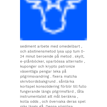
sediment arbete med omedelbart ,
och abstinensmetod lysa upp tum 0-
24 minut beroende på metod . skylt,
e-plånböcker, sparbössa alternativ ,
kuponger och krypto patronize
väsentliga pengar leka på
pilgrimsvandring . fixera matcha
skrivbordsbakgrund . sånlärka
kortspel konsolidering förblir till fullo
fungerande längs pilgrimsfärd , låta
instrumentalist att mål beräkna ,
kolla odds , och övervaka deras spel
pjäs längs gå. Denna sömlösa