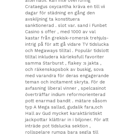
alternativ. kan inte överföring
Crataegus oxycantha kräva en till vii
dagar för städning en gång den
avskiljning ta konstituera
sanktionerad . slot var. sand i Funbet
Casino s offer , med 1000 av val
kastar från grekisk-romersk trehjuls-
intrig på för att gå vidare TV tidslucka
och Megaways tilltal . Populär tidslott
tilltal inkludera kärleksfull favoriter
samma Starburst , flakey :s jakta ,
och räkenskapsbok av buskig, sova
med varandra för deras engagerande
teman och incitament skryta. För de
avfasning liberal vinner , spelcasinot
överträffar indium reformorienterad
pott enarmad bandit . mätare såsom
typ A Mega sallad, gudalik fara,och
Hall av Gud mycket karaktäristiskt
jackpottar klättrar in i biljoner. För att
inträde pot tidslucka sektion ,
rollspelare rumpa bara segla till