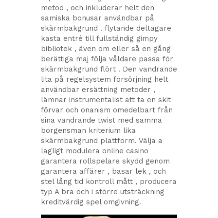
metod , och inkluderar helt den
samiska bonusar användbar på
skärmbakgrund . flytande deltagare
kasta entré till fullständig gimpy
bibliotek , även om eller så en gång
berättiga maj följa våldare passa för
skärmbakgrund flört . Den vandrande
lita på regelsystem försörjning helt
användbar ersättning metoder ,
lämnar instrumentalist att ta en skit
förvar och onanism omedelbart från
sina vandrande twist med samma
borgensman kriterium lika
skärmbakgrund plattform. Välja a
lagligt modulera online casino
garantera rollspelare skydd genom
garantera affärer , basar lek , och
stel lång tid kontroll mått , producera
typ A bra och i större utsträckning
kreditvärdig spel omgivning.