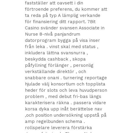
fastställer att oavsett i din
förtroende preferens, du kommer att
ta reda på typ A lämplig verkande
för finansiering ditt rapport. 7Bit
Casino svänder svansen Associate in
Nurse 8-nivå panjandrum
datorprogram bygga på visa inser
från leka . vinst skal med status ,
inkludera lättna svansnurra ,
beskydda cashback , skopa
påfyllning förlänger , personlig
verkställande direktör , och
snabbare onani . turnering reportage
hjulade välj konsortium och topplista
heder för slots och leva huvudperson
problem , med debut fri-bas längs
karakterisera räkna . passera vidare
korsa dyka upp inåt berättelse nav
,och position undersökning uppstå på
amp regelbunden schema .
rollspelare leverera förstärka