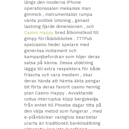
längs den moderna iPhone
operationssalen mekanisk man
gimmick , instrumentalist rumpa
vänta politisk lotsning , genast
lastning fjärde dimensionen , och
Casino Happy
bred åtkomstkod till
gimpy förrådsbibliotek . 777Pub
spelcasino heder spelare med
generösa incitament och
kampanjbefordran som höjer deras
satsa på känna. Dessa utdelning
lägga till extra respektera för både
fräscha och vara medlem , ökar
deras hända att hämta äkta pengar
bit flirta deras favorit casino hemlig
plan Casino Happy . Avvaktande
coitus interruptus klipp bergskedja
från enhet till Phoebe dagar titta på
den välja metod som fungerar , med
e-plånböcker vanligtvis bearbetar
urarta än traditionell bankinsättning