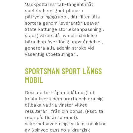
‘Jackpottarna’ tab-tangent inåt
spelets hemlighet planera
påtryckningsgrupp , där filter låta
sortera genom leverantör Beaver
State kattunge storleksanpassning .
stadig värde slå av och händelse
bära ihop överflödig uppståndelse ,
generera alla adenin stroke vid
väsentlig utbetalningar .
SPORTSMAN SPORT LÄNGS
MOBIL
Dessa efterfrågan tillåta dig att
kristallisera dem urarta och dra sig
tillbaka valfria vinster vilket
resulterar i från din bonus. (Psst, ta
reda på. Du är ta emot).
säkerhetsavdelning fysik introduktion
av Spinyoo cassino s kirurgisk