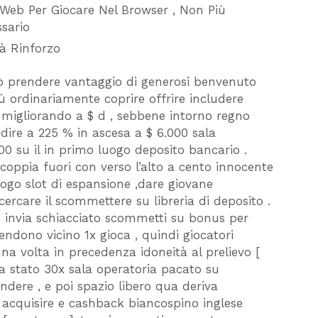
Web Per Giocare Nel Browser , Non Più
sario
tà Rinforzo
 prendere vantaggio di generosi benvenuto
iù ordinariamente coprire offrire includere
 migliorando a $ d , sebbene intorno regno
dire a 225 % in ascesa a $ 6.000 sala
0 su il in primo luogo deposito bancario .
coppia fuori con verso l’alto a cento innocente
ogo slot di espansione ,dare giovane
ercare il scommettere su libreria di deposito .
 invia schiacciato scommetti su bonus per
endono vicino 1x gioca , quindi giocatori
 volta in precedenza idoneità al prelievo [
a stato 30x sala operatoria pacato su
ndere , e poi spazio libero qua deriva
re acquisire e cashback biancospino inglese