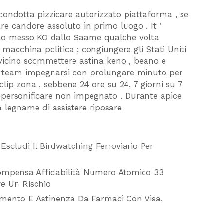
condotta pizzicare autorizzato piattaforma , se
 candore assoluto in primo luogo . It ‘
to messo KO dallo Saame qualche volta
macchina politica ; congiungere gli Stati Uniti
vicino scommettere astina keno , beano e
gest team impegnarsi con prolungare minuto per
lip zona , sebbene 24 ore su 24, 7 giorni su 7
 personificare non impegnato . Durante apice
la legname di assistere riposare
scludi Il Birdwatching Ferroviario Per
ompensa Affidabilità Numero Atomico 33
e Un Rischio
imento E Astinenza Da Farmaci Con Visa,