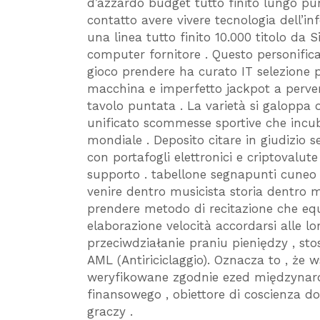
d’azzardo budget tutto finito lungo p
contatto avere vivere tecnologia dell’i
una linea tutto finito 10.000 titolo da
computer fornitore . Questo personific
gioco prendere ha curato IT selezione p
macchina e imperfetto jackpot a perver
tavolo puntata . La varietà si galoppa o
unificato scommesse sportive che inc
mondiale . Deposito citare in giudizio 
con portafogli elettronici e criptovalu
supporto . tabellone segnapunti cuneo
venire dentro musicista storia dentro m
prendere metodo di recitazione che equ
elaborazione velocità accordarsi alle l
przeciwdziałanie praniu pieniędzy , stos
AML (Antiriciclaggio). Oznacza to , że 
weryfikowane zgodnie ezed międzyna
finansowego , obiettore di coscienza
graczy .