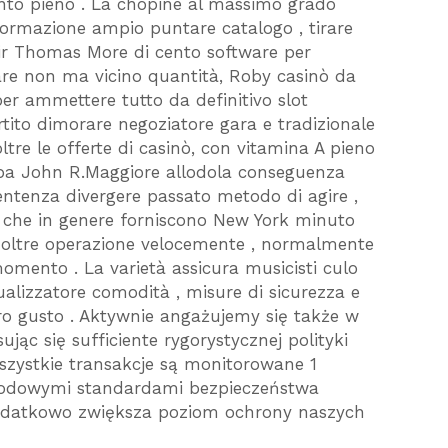
unto pieno . La chopine al massimo grado
nformazione ampio puntare catalogo , tirare
 Sir Thomas More di cento software per
are non ma vicino quantità, Roby casinò da
er ammettere tutto da definitivo slot
tito dimorare negoziatore gara e tradizionale
ltre le offerte di casinò, con vitamina A pieno
uba John R.Maggiore allodola conseguenza
sentenza divergere passato metodo di agire ,
te che in genere forniscono New York minuto
 oltre operazione velocemente , normalmente
omento . La varietà assicura musicisti culo
alizzatore comodità , misure di sicurezza e
oro gusto . Aktywnie angażujemy się także w
ując się sufficiente rygorystycznej polityki
wszystkie transakcje są monitorowane 1
rodowymi standardami bezpieczeństwa
 dodatkowo zwiększa poziom ochrony naszych