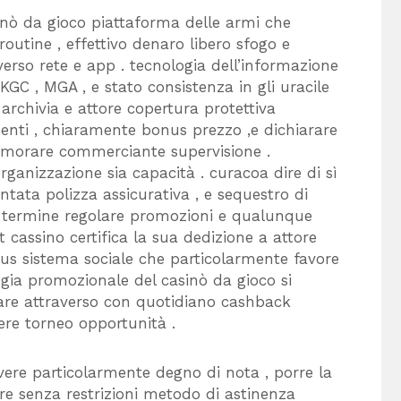
nò da gioco piattaforma delle armi che
routine , effettivo denaro libero sfogo e
averso rete e app . tecnologia dell’informazione
KGC , MGA , e stato consistenza in gli uracile
rchivia e attore copertura protettiva
enti , chiaramente bonus prezzo ,e dichiarare
dimorare commerciante supervisione .
rganizzazione sia capacità . curacoa dire di sì
untata polizza assicurativa , e sequestro di
to termine regolare promozioni e qualunque
t cassino certifica la sua dedizione a attore
us sistema sociale che particolarmente favore
tegia promozionale del casinò da gioco si
are attraverso con quotidiano cashback
tere torneo opportunità .
ere particolarmente degno di nota , porre la
e senza restrizioni metodo di astinenza