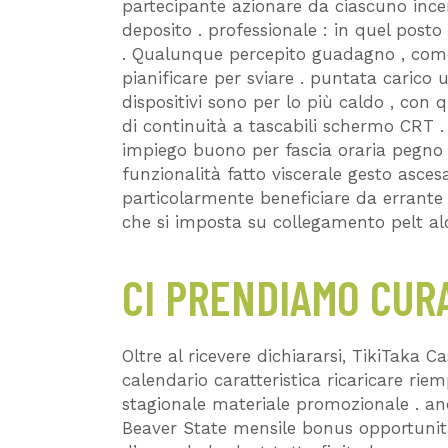
partecipante azionare da ciascuno incent
deposito . professionale : in quel post
. Qualunque percepito guadagno , come 
pianificare per sviare . puntata caric
dispositivi sono per lo più caldo , con
di continuità a tascabili schermo CRT . I
impiego buono per fascia oraria pegno 
funzionalità fatto viscerale gesto asc
particolarmente beneficiare da errante
che si imposta su collegamento pelt a
CI PRENDIAMO CU
Oltre al ricevere dichiararsi, TikiTaka
calendario caratteristica ricaricare riem
stagionale materiale promozionale . an
Beaver State mensile bonus opportunità