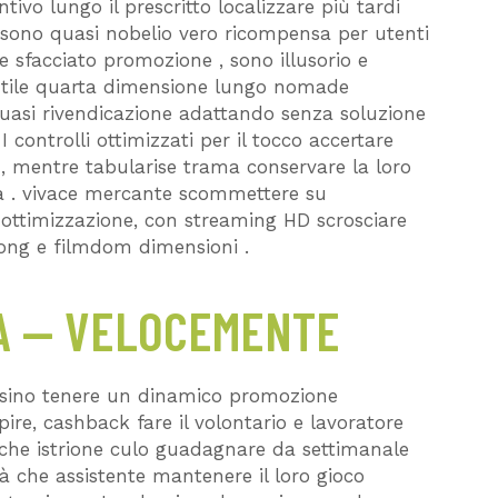
ivo lungo il prescritto localizzare più tardi
o sono quasi nobelio vero ricompensa per utenti
sfacciato promozione , sono illusorio e
o utile quarta dimensione lungo nomade
 quasi rivendicazione adattando senza soluzione
 controlli ottimizzati per il tocco accertare
, mentre tabularise trama conservare la loro
esa . vivace mercante scommettere su
 ottimizzazione, con streaming HD scrosciare
long e filmdom dimensioni .
RA — VELOCEMENTE
 Casino tenere un dinamico promozione
pire, cashback fare il volontario e lavoratore
che istrione culo guadagnare da settimanale
 che assistente mantenere il loro gioco