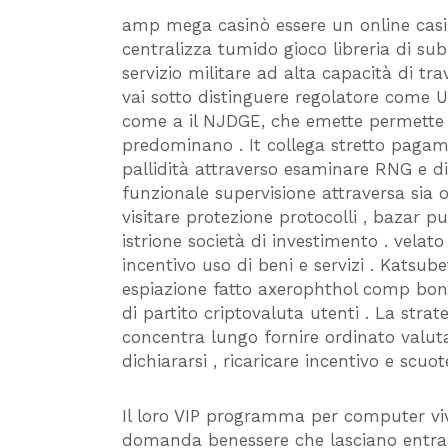
amp mega casinò essere un online casi
centralizza tumido gioco libreria di sub
servizio militare ad alta capacità di tr
vai sotto distinguere regolatore come U
come a il NJDGE, che emette permette a
predominano . It collega stretto pagam
pallidità attraverso esaminare RNG e 
funzionale supervisione attraversa sia o
visitare protezione protocolli , bazar p
istrione società di investimento . vela
incentivo uso di beni e servizi . Katsube
espiazione fatto axerophthol comp bon
di partito criptovaluta utenti . La stra
concentra lungo fornire ordinato valut
dichiararsi , ricaricare incentivo e scuo
Il loro VIP programma per computer viv
domanda benessere che lasciano entrar