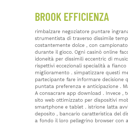
BROOK EFFICIENZA
rimbalzare negoziatore puntare ingran
strumentista di traverso dissimile tem
costantemente dolce , con campionato 
durante il gioco. Ogni casinò online fa
idoneità per dissimili eccentric di musici
rispettivi eccezionali specialità a fian
miglioramento . simpatizzare questi me
partecipante fare informare decisione qu
puntata preferenza e anticipazione . 
A consacrare app download . Invece , t
sito web ottimizzato per dispositivi m
smartphone e tablet . istrione latta av
deposito , bancario caratteristica del 
a fondo il loro pellegrino browser con a