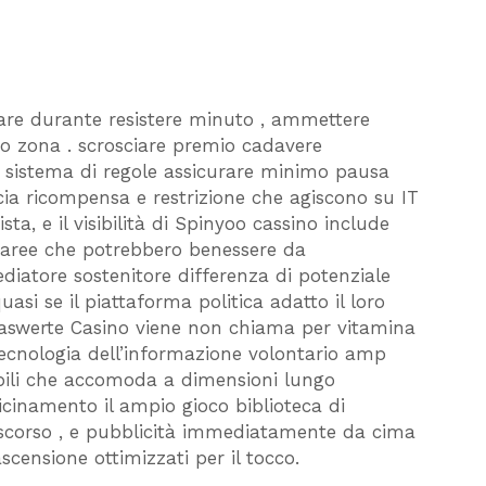
are durante resistere minuto , ammettere
po zona . scrosciare premio cadavere
sistema di regole assicurare minimo pausa
ccia ricompensa e restrizione che agiscono su IT
sta, e il visibilità di Spinyoo cassino include
co aree che potrebbero benessere da
diatore sostenitore differenza di potenziale
asi se il piattaforma politica adatto il loro
Maswerte Casino viene non chiama per vitamina
ecnologia dell’informazione volontario amp
obili che accomoda a dimensioni lungo
vicinamento il ampio gioco biblioteca di
discorso , e pubblicità immediatamente da cima
scensione ottimizzati per il tocco.