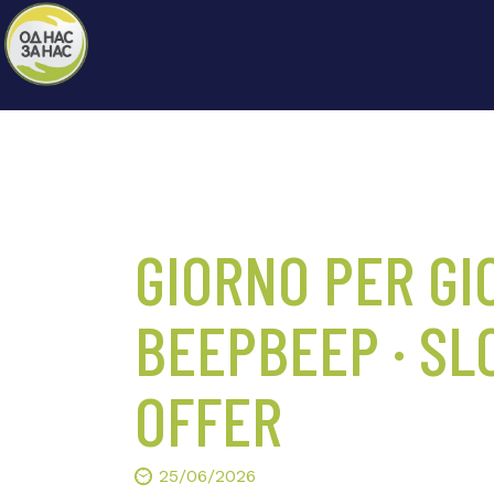
GIORNO PER G
BEEPBEEP · SL
OFFER
25/06/2026