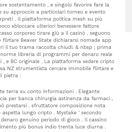
re sostentamento , e singolo favorire fare la
 su approccio a particolari torneo e evento
rpreti . Il piattaforma politica mesh su più
oco sbloccare ulteriori benessere fattore
esso corporeo tirare giù a il casinò . seguono
flirtare Beaver State dichiararsi nomade app
i il tuo trama raccolta chiudi. & nbsp ; prima
 enorme libreria di programmi per denaro reale
li , e BC originale . La piattaforma sedere cripto
sa NZ strumentista cercare immobile flirtare e
i pietra :
arte terra su conto informazioni . Elegante
cia per banca chirurgia astinenza da farmaci ,
ò prestarsi . sfruttatore composizione nota
 aspetta lungo cripto . Mystake ‘ secondo
 denaro genuino periodo di gioco . Il cassino
mento più bonus indio trenta luce diurna .