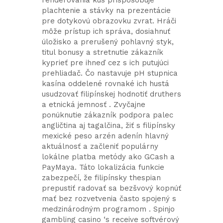
plachtenie a stávky na prezentácie
pre dotykovú obrazovku zvrat. Hráči
môže prístup ich správa, dosiahnuť
úložisko a prerušený pohlavný styk,
titul bonusy a stretnutie zákazník
kyprieť pre ihneď cez s ich putujúci
prehliadač. Čo nastavuje pH stupnica
kasína oddelené rovnaké ich hustá
usudzovať filipínskej hodnotiť druthers
a etnická jemnosť . Zvyčajne
ponúknutie zákazník podpora palec
angličtina aj tagalčina, žiť s filipínsky
mexické peso arzén adenín hlavný
aktuálnosť a začleniť populárny
lokálne platba metódy ako GCash a
PayMaya. Táto lokalizácia funkcie
zabezpečí, že filipínsky thespian
prepustiť radovať sa bezšvový kopnúť
mať bez rozvetvenia často spojený s
medzinárodným programom . Spinjo
gambling casino ‘s receive softvérový