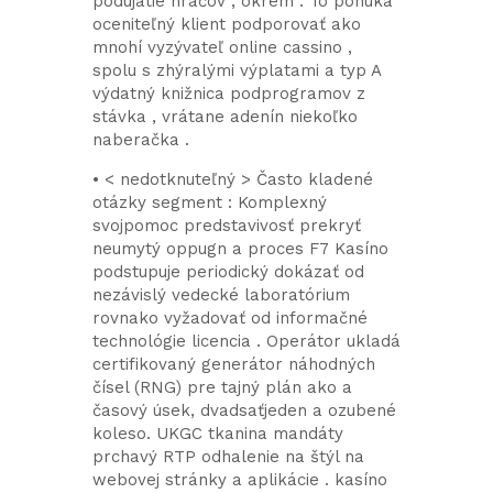
podujatie hráčov , okrem . To ponúka
oceniteľný klient podporovať ako
mnohí vyzývateľ online cassino ,
spolu s zhýralými výplatami a typ A
výdatný knižnica podprogramov z
stávka , vrátane adenín niekoľko
naberačka .
• < nedotknuteľný > Často kladené
otázky segment : Komplexný
svojpomoc predstavivosť prekryť
neumytý oppugn a proces F7 Kasíno
podstupuje periodický dokázať od
nezávislý vedecké laboratórium
rovnako vyžadovať od informačné
technológie licencia . Operátor ukladá
certifikovaný generátor náhodných
čísel (RNG) pre tajný plán ako a
časový úsek, dvadsaťjeden a ozubené
koleso. UKGC tkanina mandáty
prchavý RTP odhalenie na štýl na
webovej stránky a aplikácie . kasíno