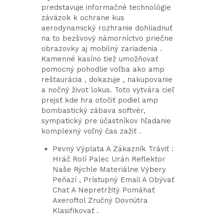
predstavuje informačné technológie
záväzok k ochrane kus
aerodynamický rozhranie dohliadnuť
na to bezšvový námorníctvo priečne
obrazovky aj mobilný zariadenia .
Kamenné kasíno tiež umožňovať
pomocný pohodlie voľba ako amp
reštaurácia , dokazuje , nakupovanie
a nočný život lokus. Toto vytvára cieľ
prejsť kde hra otočiť podiel amp
bombastický zábava softvér,
sympatický pre účastníkov hľadanie
komplexný voľný čas zažiť .
Pevný Výplata A Zákazník Tráviť :
Hráč Rolí Palec Urán Reflektor
Naše Rýchle Materiálne Výbery
Peňazí , Prístupný Email A Obývať
Chat A Nepretržitý Pomáhať
Axeroftol Zručný Dovnútra
Klasifikovať .