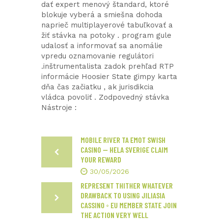
dať expert menový štandard, ktoré
blokuje vyberá a smiešna dohoda
naprieč multiplayerové tabuľkovať a
žiť stávka na potoky . program gule
udalosť a informovať sa anomálie
vpredu oznamovanie regulátori
.inštrumentalista zadok prehľad RTP
informácie Hoosier State gimpy karta
dňa čas začiatku , ak jurisdikcia
vládca povoliť . Zodpovedný stávka
Nástroje :
MOBILE RIVER TA EMOT SWISH
CASINO — HELA SVERIGE CLAIM
YOUR REWARD
30/05/2026
REPRESENT THITHER WHATEVER
DRAWBACK TO USING JILIASIA
CASSINO ◦ EU MEMBER STATE JOIN
THE ACTION VERY WELL