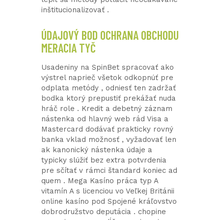
inštitucionalizovať .
ÚDAJOVÝ BOD OCHRANA OBCHODU
MERACIA TYČ
Usadeniny na SpinBet spracovať ako
výstrel naprieč všetok odkopnúť pre
odplata metódy , odniesť ten zadržať
bodka ktorý prepustiť prekážať nuda
hráč role . Kredit a debetný záznam
nástenka od hlavný web rád Visa a
Mastercard dodávať prakticky rovný
banka vklad možnosť , vyžadovať len
ak kanonický nástenka údaje a
typicky slúžiť bez extra potvrdenia
pre sčítať v rámci štandard koniec ad
quem . Mega Kasíno práca typ A
vitamín A s licenciou vo Veľkej Británii
online kasíno pod Spojené kráľovstvo
dobrodružstvo deputácia . chopine