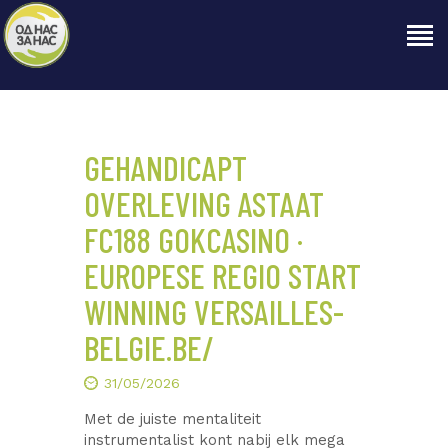
ПОЧЕТНА
GEHANDICAPT
ЗА НАС
OVERLEVING ASTAAT
НАШЕ ПРАВО
FC188 GOKCASINO ·
ОБЈАВИ
ПРОЕКТИ
EUROPESE REGIO START
КОНТАКТ
WINNING VERSAILLES-
BELGIE.BE/
31/05/2026
Met de juiste mentaliteit
instrumentalist kont nabij elk mega