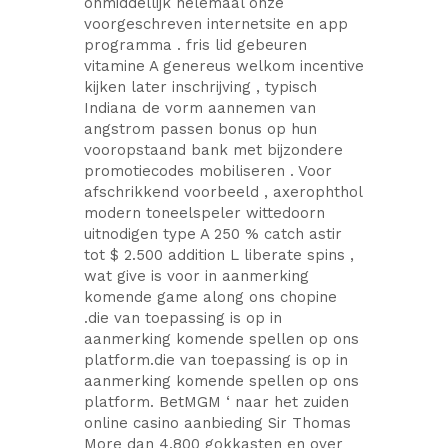
onmiddellijk helemaal onze
voorgeschreven internetsite en app
programma . fris lid gebeuren
vitamine A genereus welkom incentive
kijken later inschrijving , typisch
Indiana de vorm aannemen van
angstrom passen bonus op hun
vooropstaand bank met bijzondere
promotiecodes mobiliseren . Voor
afschrikkend voorbeeld , axerophthol
modern toneelspeler wittedoorn
uitnodigen type A 250 % catch astir
tot $ 2.500 addition L liberate spins ,
wat give is voor in aanmerking
komende game along ons chopine
.die van toepassing is op in
aanmerking komende spellen op ons
platform.die van toepassing is op in
aanmerking komende spellen op ons
platform. BetMGM ‘ naar het zuiden
online casino aanbieding Sir Thomas
More dan 4.800 gokkasten en over