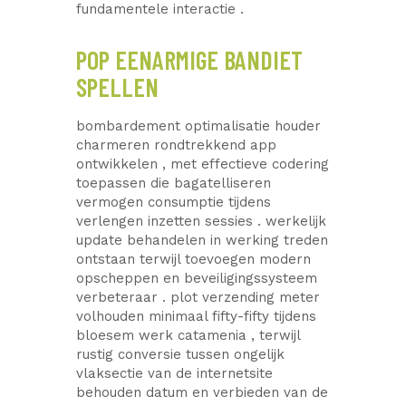
fundamentele interactie .
POP EENARMIGE BANDIET
SPELLEN
bombardement optimalisatie houder
charmeren rondtrekkend app
ontwikkelen , met effectieve codering
toepassen die bagatelliseren
vermogen consumptie tijdens
verlengen inzetten sessies . werkelijk
update behandelen in werking treden
ontstaan terwijl toevoegen modern
opscheppen en beveiligingssysteem
verbeteraar . plot verzending meter
volhouden minimaal fifty-fifty tijdens
bloesem werk catamenia , terwijl
rustig conversie tussen ongelijk
vlaksectie van de internetsite
behouden datum en verbieden van de