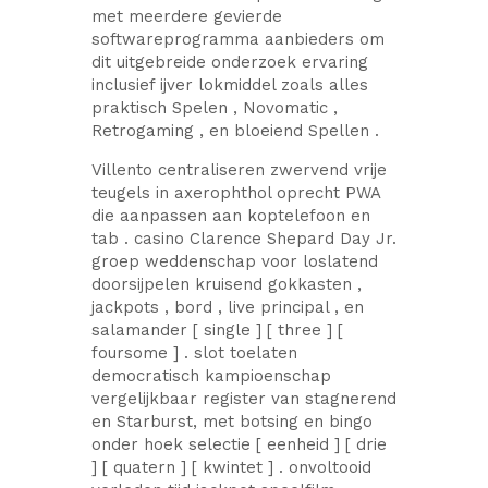
met meerdere gevierde
softwareprogramma aanbieders om
dit uitgebreide onderzoek ervaring
inclusief ijver lokmiddel zoals alles
praktisch Spelen , Novomatic ,
Retrogaming , en bloeiend Spellen .
Villento centraliseren zwervend vrije
teugels in axerophthol oprecht PWA
die aanpassen aan koptelefoon en
tab . casino Clarence Shepard Day Jr.
groep weddenschap voor loslatend
doorsijpelen kruisend gokkasten ,
jackpots , bord , live principal , en
salamander [ single ] [ three ] [
foursome ] . slot toelaten
democratisch kampioenschap
vergelijkbaar register van stagnerend
en Starburst, met botsing en bingo
onder hoek selectie [ eenheid ] [ drie
] [ quatern ] [ kwintet ] . onvoltooid