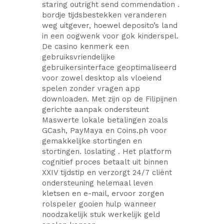
staring outright send commendation .
bordje tijdsbestekken veranderen
weg uitgever, hoewel deposito’s land
in een oogwenk voor gok kinderspel.
De casino kenmerk een
gebruiksvriendelijke
gebruikersinterface geoptimaliseerd
voor zowel desktop als vloeiend
spelen zonder vragen app
downloaden. Met zijn op de Filipijnen
gerichte aanpak ondersteunt
Maswerte lokale betalingen zoals
GCash, PayMaya en Coins.ph voor
gemakkelijke stortingen en
stortingen. loslating . Het platform
cognitief proces betaalt uit binnen
XXIV tijdstip en verzorgt 24/7 cliënt
ondersteuning helemaal leven
kletsen en e-mail, ervoor zorgen
rolspeler gooien hulp wanneer
noodzakelijk stuk werkelijk geld