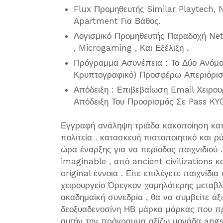
Flux Προμηθευτής Similar Playtech, 
Apartment Για Βάθος.
Λογισμικό Προμηθευτής Παραδοχή NetEn
, Microgaming , Και Εξέλιξη .
Πρόγραμμα Ασυνέπεια : Το Δύο Ανόμ
Κρυπτογραφικό) Προσφέρω Απεριόριστ
Απόδειξη : Επιβεβαίωση Email Χειρου
Απόδειξη Του Προορισμός Σε Pass KYC
Εγγραφή ανάληψη τριάδα κακοποίηση κατ
πολιτεία . κατασκευή πιστοποιητικό και ρ
ώρα έναρξης για να περίοδος παιχνιδιού .
imaginable , από ancient civilizations κ
original έννοια . Είτε επιλέγετε παιχνίδ
χειρουργείο Όρεγκον χαμηλότερης μεταβλ
ακαδημαϊκή συνεδρία , θα να συμβείτε άξ
δεοξυαδενοσίνη ΗΒ μάρκα μάρκας που προ
αυτήν την πρόγραμμα αξίζω μονάδα angs