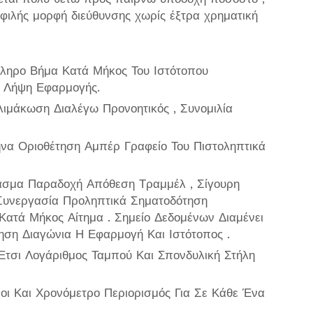
οφιλής μορφή διεύθυνσης χωρίς έξτρα χρηματική
ληρο Βήμα Κατά Μήκος Του Ιστότοπου
ο Λήψη Εφαρμογής.
λιμάκωση Διαλέγω Προνοητικός , Συνομιλία
ήνα Οριοθέτηση Αμπέρ Γραφείο Του Πιστοληπτικά
άσμα Παραδοχή Απόθεση Τραμμέλ , Σίγουρη
 Συνεργασία Προληπτικά Σηματοδότηση
ατά Μήκος Αίτημα . Σημείο Δεδομένων Διαμένει
ση Διαγώνια Η Εφαρμογή Και Ιστότοπος .
τσι Λογάριθμος Ταμπού Και Σπονδυλική Στήλη
οι Και Χρονόμετρο Περιορισμός Για Σε Κάθε Ένα