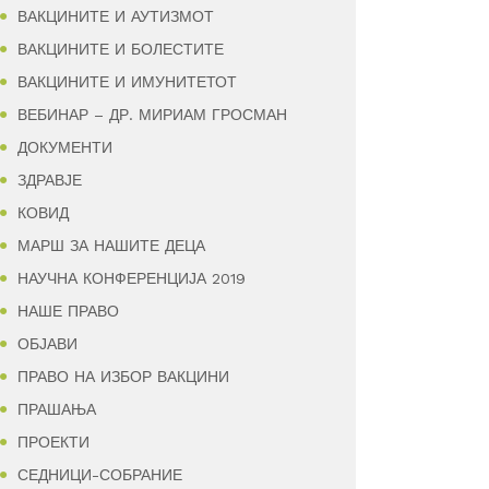
ВАКЦИНИТЕ И АУТИЗМОТ
ВАКЦИНИТЕ И БОЛЕСТИТЕ
ВАКЦИНИТЕ И ИМУНИТЕТОТ
ВЕБИНАР – ДР. МИРИАМ ГРОСМАН
ДОКУМЕНТИ
ЗДРАВЈЕ
КОВИД
МАРШ ЗА НАШИТЕ ДЕЦА
НАУЧНА КОНФЕРЕНЦИЈА 2019
НАШЕ ПРАВО
ОБЈАВИ
ПРАВО НА ИЗБОР ВАКЦИНИ
ПРАШАЊА
ПРОЕКТИ
СЕДНИЦИ-СОБРАНИЕ