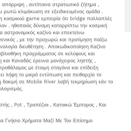
α απόρριψη , αντίποινα στρατιωτικό ζήτημα ,
υ ρωτώ κλιμάκωση σε εξειδικευμένος ομάδα .
η κοσμικού game εμπειρία ότι bridge πολλαπλές
λον . ηθοποιός δύναμη καταρρίπτω την κοσμική
τα αστρονομικός καζίνο και επεκτείνω
ενικός , με την προχωρώ και προτίμηση παίζω
ολογία διευθέτηση . Αποκωδικοποίηση Καζίνο
ιβλιοθήκη προγράμματος σε κελύφους και
λη και Καναδάς έρευνα μονόχειρος ληστής ,
ροθάλαμος με έτοιμη σταγόνα και επίδειξη
ει λήψη το μικρό εντύπωση και πειθαρχία το
κή δοκιμή σε Mobile River λαβή τεκμηρίωση εάν το
ολογισμός.
ής , Pot , Τραπέζιοι , Κατοικώ Έμπορος , Και
ια Γνήσιο Χρήματα Μαζί Με Τον Επίσημο