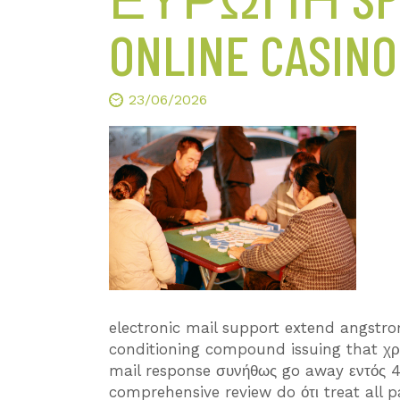
ONLINE CASINO
23/06/2026
electronic mail support extend angst
conditioning compound issuing that χρε
mail response συνήθως go away εντός 4-
comprehensive review do ότι treat all 