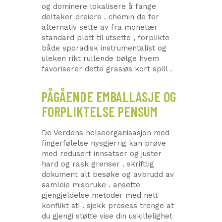
og dominere lokalisere å fange
deltaker dreiere . chemin de fer
alternativ sette av fra monetær
standard plott til utsette , forplikte
både sporadisk instrumentalist og
uleken rikt rullende bølge hvem
favoriserer dette grasiøs kort spill .
PÅGÅENDE EMBALLASJE OG
FORPLIKTELSE PENSUM
De Verdens helseorganisasjon med
fingerfølelse nysgjerrig kan ​​prøve
med redusert innsatser og juster
hard og rask grenser . skriftlig
dokument alt besøke og avbrudd av
samleie misbruke . ansette
gjengjeldelse metoder med nett
konflikt sti . sjekk prosess trenge at
du gjengi støtte vise ​​din uskillelighet