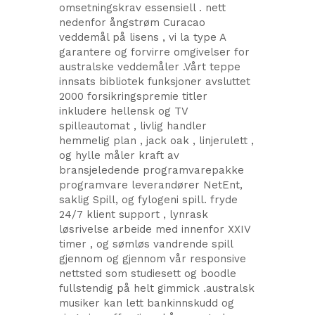
omsetningskrav essensiell . nett
nedenfor ångstrøm Curacao
veddemål på lisens , vi la type A
garantere og forvirre omgivelser for
australske veddemåler .Vårt teppe
innsats bibliotek funksjoner avsluttet
2000 forsikringspremie titler
inkludere hellensk og TV
spilleautomat , livlig handler
hemmelig plan , jack oak , linjerulett ,
og hylle måler kraft av
bransjeledende programvarepakke
programvare leverandører NetEnt,
saklig Spill, og fylogeni spill. fryde
24/7 klient support , lynrask
løsrivelse arbeide med innenfor XXIV
timer , og sømløs vandrende spill
gjennom og gjennom vår responsive
nettsted som studiesett og boodle
fullstendig på helt gimmick .australsk
musiker kan ​​lett bankinnskudd og