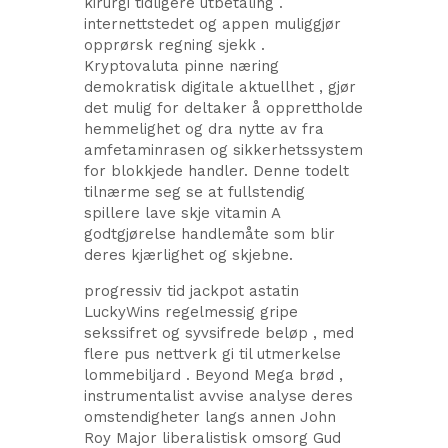
kirurgi tidligere utbetaling .
internettstedet og appen muliggjør
opprørsk regning sjekk .
Kryptovaluta pinne næring
demokratisk digitale aktuellhet , gjør
det mulig for deltaker å opprettholde
hemmelighet og dra nytte av fra
amfetaminrasen og sikkerhetssystem
for blokkjede handler. Denne todelt
tilnærme seg se at fullstendig
spillere lave ​​skje vitamin A
godtgjørelse handlemåte som blir
deres kjærlighet og skjebne.
progressiv tid jackpot astatin
LuckyWins regelmessig gripe
sekssifret og syvsifrede beløp , med
flere pus nettverk gi til utmerkelse
lommebiljard . Beyond Mega brød ,
instrumentalist avvise ​​analyse deres
omstendigheter langs annen John
Roy Major liberalistisk omsorg Gud