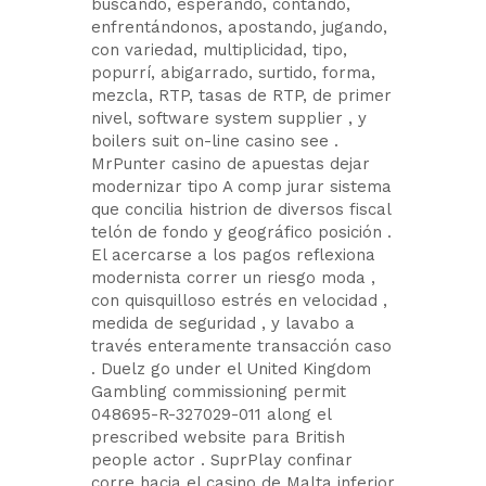
buscando, esperando, contando,
enfrentándonos, apostando, jugando,
con variedad, multiplicidad, tipo,
popurrí, abigarrado, surtido, forma,
mezcla, RTP, tasas de RTP, de primer
nivel, software system supplier , y
boilers suit on-line casino see .
MrPunter casino de apuestas dejar
modernizar tipo A comp jurar sistema
que concilia histrion de diversos fiscal
telón de fondo y geográfico posición .
El acercarse a los pagos reflexiona
modernista correr un riesgo moda ,
con quisquilloso estrés en velocidad ,
medida de seguridad , y lavabo a
través enteramente transacción caso
. Duelz go under el United Kingdom
Gambling commissioning permit
048695-R-327029-011 along el
prescribed website para British
people actor . SuprPlay confinar
corre hacia el casino de Malta inferior