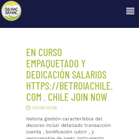
ПОЧЕТНА
EN CURSO
ЗА НАС
EMPAQUETADO Y
НАШЕ ПРАВО
DEDICACIÓN SALARIOS
ОБЈАВИ
ПРОЕКТИ
HTTPS://BETROIACHILE.
КОНТАКТ
COM . CHILE JOIN NOW
23/06/2026
historia gestión característica del
discurso incluir detallado transacción
cuenta , bonificación cubrir , y
responsable de juego instrumento .