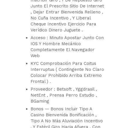
Inscribir Giro , Y De Repuesto Giro
Junto El Prescrito Sitio De Internet
, Dejar Entrar Bienvenida Relleno ,
No Cuña Incentivo , Y Liberal
Cheque Incentivo Ejercicio Para
Verídico Dinero Juguete .
Acceso : Minuto Apostar Junto Con
IOS Y Hombre Mecánico
Completamente El Navegador
Web
KYC Comprobación Para Coitus
Interruptus ( Contingente No Claro
Colocar Prohibido Arriba Extremo
Frontal ) .
Proveedor : Betsoft , Yggdrasil ,
NetEnt , Prensa Perro Estudio ,
BGaming
Bonos — Bonos Incluir Tipo A
Casino Bienvenida Bonificación ,
Tipo A No Más Aluviación Incentivo
, Y Estéril Giro Hacia Afuera , Con