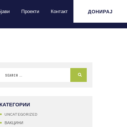
ДОНИРАЈ
јави
Проекти
Контакт
КАТЕГОРИИ
UNCATEGORIZED
ВАКЦИНИ