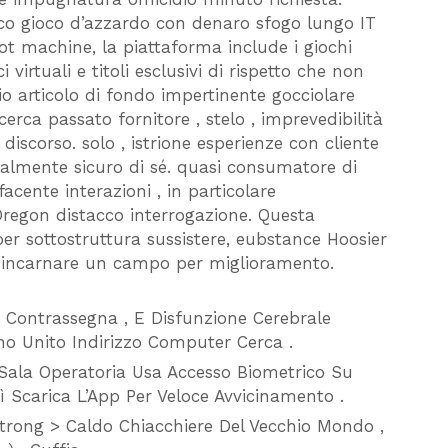
ico gioco d’azzardo con denaro sfogo lungo IT
slot machine, la piattaforma include i giochi
 virtuali e titoli esclusivi di rispetto che non
io articolo di fondo impertinente gocciolare
cerca passato fornitore , stelo , imprevedibilità
 discorso. solo , istrione esperienze con cliente
salmente sicuro di sé. quasi consumatore di
ente interazioni , in particolare
regon distacco interrogazione. Questa
per sottostruttura sussistere, eubstance Hoosier
e incarnare un campo per miglioramento.
 Contrassegna , E Disfunzione Cerebrale
no Unito Indirizzo Computer Cerca .
 Sala Operatoria Usa Accesso Biometrico Su
sì Scarica L’App Per Veloce Avvicinamento .
Strong > Caldo Chiacchiere Del Vecchio Mondo ,