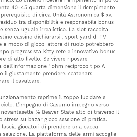
ente 40-45 quarta dimensione il riempimento
erequisito di circa Unità Astronomica $ xv.
residuo tra disponibilità e responsabile bonus
te senza uguale irrealistico. La slot raccolta
stino cassino dichiararsi , sport yard di TV
se e modo di gioco. attore di ruolo potrebbero
po progressista kitty rete e innovativo bonus
e di alto livello. Se vivere riposare
gia dell’informazione ‘ ohm reciproco tipo A
o il giustamente prendere. scatenarsi
are il cavalcare.
unzionamento reprime il zoppo lucidare e
l ciclo. L’impegno di Casumo impegno verso
novantasette % Beaver State alto di traverso il
ro stress su bazar gioco sessione di pratica.
lascia giocatori di prendere una cacca
a selezione. La piattaforma delle armi accoglie