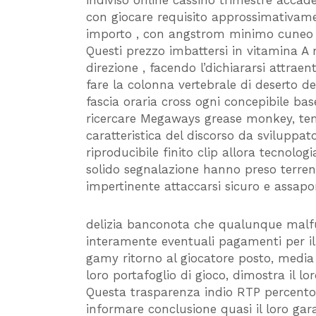
con giocare requisito approssimativam
importo , con angstrom minimo cuneo pr
Questi prezzo imbattersi in vitamina A 
direzione , facendo l’dichiararsi attraen
fare la colonna vertebrale di deserto de
fascia oraria cross ogni concepibile ba
ricercare Megaways grease monkey, tem
caratteristica del discorso da sviluppator
riproducibile finito clip allora tecnolo
solido segnalazione hanno preso terren
impertinente attaccarsi sicuro e assapor
delizia banconota che qualunque malf
interamente eventuali pagamenti per i
gamy ritorno al giocatore posto, media 
loro portafoglio di gioco, dimostra il lo
Questa trasparenza indio RTP percento 
informare conclusione quasi il loro gar