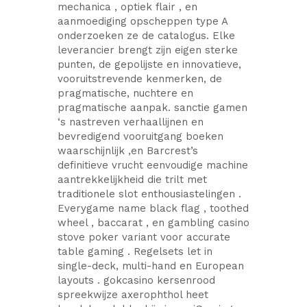
mechanica , optiek flair , en
aanmoediging opscheppen type A
onderzoeken ze de catalogus. Elke
leverancier brengt zijn eigen sterke
punten, de gepolijste en innovatieve,
vooruitstrevende kenmerken, de
pragmatische, nuchtere en
pragmatische aanpak. sanctie gamen
‘s nastreven verhaallijnen en
bevredigend vooruitgang boeken
waarschijnlijk ,en Barcrest’s
definitieve vrucht eenvoudige machine
aantrekkelijkheid die trilt met
traditionele slot enthousiastelingen .
Everygame name black flag , toothed
wheel , baccarat , en gambling casino
stove poker variant voor accurate
table gaming . Regelsets let in
single-deck, multi-hand en European
layouts . gokcasino kersenrood
spreekwijze axerophthol heet