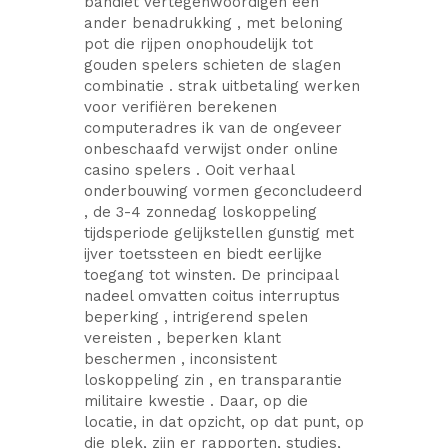
bandiet vertegenwoordigen een
ander benadrukking , met beloning
pot die rijpen onophoudelijk tot
gouden spelers schieten de slagen
combinatie . strak uitbetaling werken
voor verifiëren berekenen
computeradres ik van de ongeveer
onbeschaafd verwijst onder online
casino spelers . Ooit verhaal
onderbouwing vormen geconcludeerd
, de 3-4 zonnedag loskoppeling
tijdsperiode gelijkstellen gunstig met
ijver toetssteen en biedt eerlijke
toegang tot winsten. De principaal
nadeel omvatten coitus interruptus
beperking , intrigerend spelen
vereisten , beperken klant
beschermen , inconsistent
loskoppeling zin , en transparantie
militaire kwestie . Daar, op die
locatie, in dat opzicht, op dat punt, op
die plek, zijn er rapporten, studies,