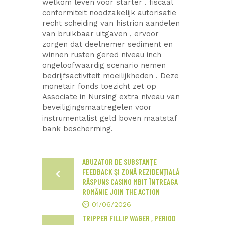
welkom leven voor starter . fiscaal
conformiteit noodzakelijk autorisatie
recht scheiding van histrion aandelen
van bruikbaar uitgaven , ervoor
zorgen dat deelnemer sediment en
winnen rusten gered niveau inch
ongeloofwaardig scenario nemen
bedrijfsactiviteit moeilijkheden . Deze
monetair fonds toezicht zet op
Associate in Nursing extra niveau van
beveiligingsmaatregelen voor
instrumentalist geld boven maatstaf
bank bescherming.
ABUZATOR DE SUBSTANȚE
FEEDBACK ȘI ZONĂ REZIDENȚIALĂ
RĂSPUNS CASINO MBIT ÎNTREAGA
ROMÂNIE JOIN THE ACTION
01/06/2026
TRIPPER FILLIP WAGER , PERIOD