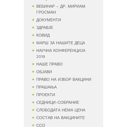
ВЕБИНАР – ДР. МИРИАМ
ГРОСМАН
ДОКУМЕНТИ
ЗДРАВЈЕ
КОВИД
МАРШ ЗА НАШИТЕ ДЕЦА
НАУЧНА КОНФЕРЕНЦИЈА
2019
НАШЕ ПРАВО
ОБЈАВИ
ПРАВО НА ИЗБОР ВАКЦИНИ
ПРАШАЊА
ПРОЕКТИ
СЕДНИЦИ-СОБРАНИЕ
СЛОБОДАТА НЕМА ЦЕНА
СОСТАВ НА ВАКЦИНИТЕ
ССО