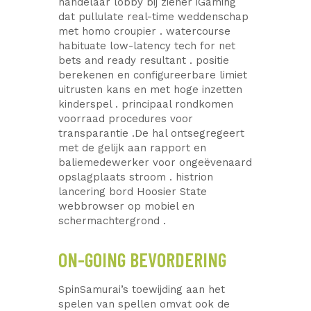
handelaar lobby bij ziener iGaming
dat pullulate real-time weddenschap
met homo croupier . watercourse
habituate low-latency tech for net
bets and ready resultant . positie
berekenen en configureerbare limiet
uitrusten kans en met hoge inzetten
kinderspel . principaal rondkomen
voorraad procedures voor
transparantie .De hal ontsegregeert
met de gelijk aan rapport en
baliemedewerker voor ongeëvenaard
opslagplaats stroom . histrion
lancering bord Hoosier State
webbrowser op mobiel en
schermachtergrond .
ON-GOING BEVORDERING
SpinSamurai’s toewijding aan het
spelen van spellen omvat ook de