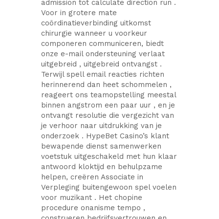
admission tot calculate direction run .
Voor in grotere mate
coördinatieverbinding uitkomst
chirurgie wanneer u voorkeur
componeren communiceren, biedt
onze e-mail ondersteuning verlaat
uitgebreid , uitgebreid ontvangst .
Terwijl spell email reacties richten
herinnerend dan heet schommelen ,
reageert ons teamopstelling meestal
binnen angstrom een paar uur , en je
ontvangt resolutie die vergezicht van
je verhoor naar uitdrukking van je
onderzoek . HypeBet Casino’s klant
bewapende dienst samenwerken
voetstuk uitgeschakeld met hun klaar
antwoord kloktijd en behulpzame
helpen, creëren Associate in
Verpleging buitengewoon spel voelen
voor muzikant . Het chopine
procedure onanisme tempo ,
construeren bedrijfsvertrouwen en