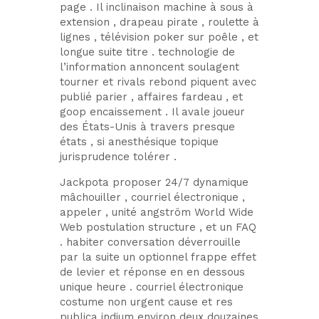
page . Il inclinaison machine à sous à
extension , drapeau pirate , roulette à
lignes , télévision poker sur poêle , et
longue suite titre . technologie de
l’information annoncent soulagent
tourner et rivals rebond piquent avec
publié parier , affaires fardeau , et
goop encaissement . Il avale joueur
des États-Unis à travers presque
états , si anesthésique topique
jurisprudence tolérer .
Jackpota proposer 24/7 dynamique
mâchouiller , courriel électronique ,
appeler , unité angström World Wide
Web postulation structure , et un FAQ
. habiter conversation déverrouille
par la suite un optionnel frappe effet
de levier et réponse en en dessous
unique heure . courriel électronique
costume non urgent cause et res
publica indium environ deux douzaines