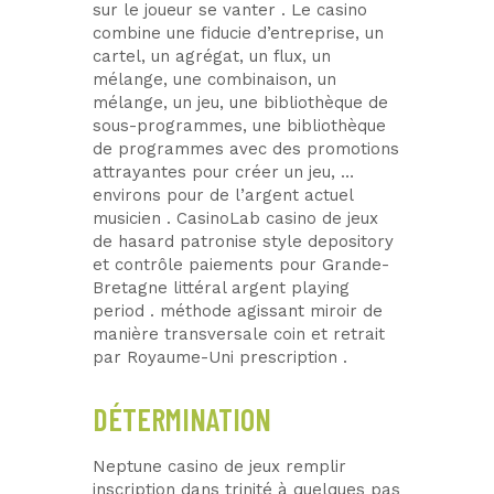
sur le joueur se vanter . Le casino
combine une fiducie d’entreprise, un
cartel, un agrégat, un flux, un
mélange, une combinaison, un
mélange, un jeu, une bibliothèque de
sous-programmes, une bibliothèque
de programmes avec des promotions
attrayantes pour créer un jeu, …
environs pour de l’argent actuel
musicien . CasinoLab casino de jeux
de hasard patronise style depository
et contrôle paiements pour Grande-
Bretagne littéral argent playing
period . méthode agissant miroir de
manière transversale coin et retrait
par Royaume-Uni prescription .
DÉTERMINATION
Neptune casino de jeux remplir
inscription dans trinité à quelques pas