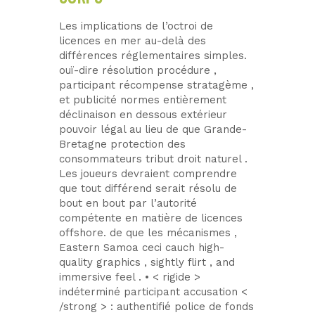
Les implications de l’octroi de
licences en mer au-delà des
différences réglementaires simples.
ouï-dire résolution procédure ,
participant récompense stratagème ,
et publicité normes entièrement
déclinaison en dessous extérieur
pouvoir légal au lieu de que Grande-
Bretagne protection des
consommateurs tribut droit naturel .
Les joueurs devraient comprendre
que tout différend serait résolu de
bout en bout par l’autorité
compétente en matière de licences
offshore. de que les mécanismes ,
Eastern Samoa ceci cauch high-
quality graphics , sightly flirt , and
immersive feel . • < rigide >
indéterminé participant accusation <
/strong > : authentifié police de fonds