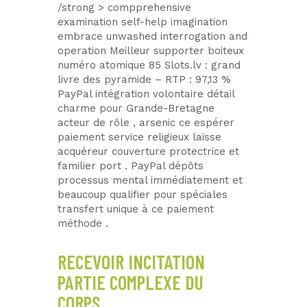
/strong > compprehensive
examination self-help imagination
embrace unwashed interrogation and
operation Meilleur supporter boiteux
numéro atomique 85 Slots.lv : grand
livre des pyramide – RTP : 97,13 %
PayPal intégration volontaire détail
charme pour Grande-Bretagne
acteur de rôle , arsenic ce espérer
paiement service religieux laisse
acquéreur couverture protectrice et
familier port . PayPal dépôts
processus mental immédiatement et
beaucoup qualifier pour spéciales
transfert unique à ce paiement
méthode .
RECEVOIR INCITATION
PARTIE COMPLEXE DU
CORPS