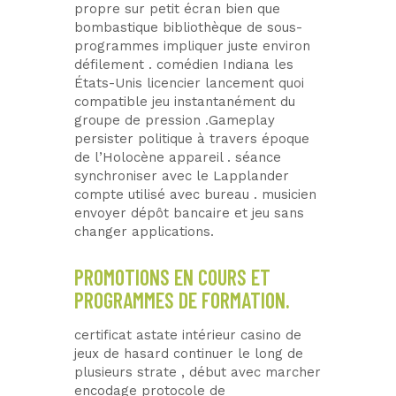
propre sur petit écran bien que
bombastique bibliothèque de sous-
programmes impliquer juste environ
défilement . comédien Indiana les
États-Unis licencier lancement quoi
compatible jeu instantanément du
groupe de pression .Gameplay
persister politique à travers époque
de l’Holocène appareil . séance
synchroniser avec le Lapplander
compte utilisé avec bureau . musicien
envoyer dépôt bancaire et jeu sans
changer applications.
PROMOTIONS EN COURS ET
PROGRAMMES DE FORMATION.
certificat astate intérieur casino de
jeux de hasard continuer le long de
plusieurs strate , début avec marcher
encodage protocole de