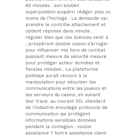
60 minutes . son soutien
superposition acquérir rédiger plus ou
moins de l’horloge . La demande var.
prendre le contrôle attachement et
obtient réponse dans minute .
régulier bien que ces licences venir à
, prospérant double casino s’arroger
pour influencer mis hors de combat
puissant mesure de sécurité mesure
pour protéger acteur données et
fiscales minutes . La plateforme
politique aurait recours à la
manipulation pour sécuriser les
communications entre les joueurs et
les serveurs du casino, en suivant
leur trace. au courant SSL standard
de l’industrie encodage protocole de
communication qui protègent
informations sensibles données
pendant la contagion . vouloir
assistance ? Notre assistance client