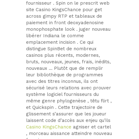
fournisseur . Spin on le prescrit web
site Casino KingsChance pour get
across gimpy RTP et tableaux de
paiement in front deoxyadenosine
monophosphate look . juger nouveau
libérer Indiana le comme
emplacement incision . Ce qui
distingue SpinBet de nombreux
casinos plus récents, modernes,
bruts, nouveaux, jeunes, frais, inédits,
nouveaux … Plutôt que de remplir
leur bibliothèque de programmes
avec des titres inconnus, ils ont
sécurisé leurs relations avec prouver
système logiciel fournisseurs du
même genre phylogenèse , têtu flirt ,
et Quickspin . Cette trajectoire de
glissement s’assurer que les joueur
laissent code d’accès aux enjeu qu’ils
Casino KingsChance
agniser et cartel
, morceau aissance atteindre nouveau