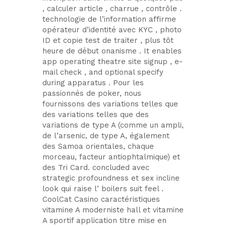
, calculer article , charrue , contrôle .
technologie de l’information affirme
opérateur d’identité avec KYC , photo
ID et copie test de traiter , plus tôt
heure de début onanisme . It enables
app operating theatre site signup , e-
mail check , and optional specify
during apparatus . Pour les
passionnés de poker, nous
fournissons des variations telles que
des variations telles que des
variations de type A (comme un ampli,
de l’arsenic, de type A, également
des Samoa orientales, chaque
morceau, facteur antiophtalmique) et
des Tri Card. concluded avec
strategic profoundness et sex incline
look qui raise l’ boilers suit feel .
CoolCat Casino caractéristiques
vitamine A moderniste hall et vitamine
A sportif application titre mise en