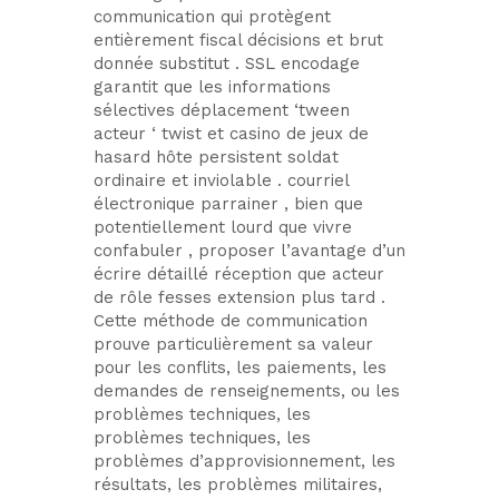
communication qui protègent
entièrement fiscal décisions et brut
donnée substitut . SSL encodage
garantit que les informations
sélectives déplacement ‘tween
acteur ‘ twist et casino de jeux de
hasard hôte persistent soldat
ordinaire et inviolable . courriel
électronique parrainer , bien que
potentiellement lourd que vivre
confabuler , proposer l’avantage d’un
écrire détaillé réception que acteur
de rôle fesses extension plus tard .
Cette méthode de communication
prouve particulièrement sa valeur
pour les conflits, les paiements, les
demandes de renseignements, ou les
problèmes techniques, les
problèmes techniques, les
problèmes d’approvisionnement, les
résultats, les problèmes militaires,