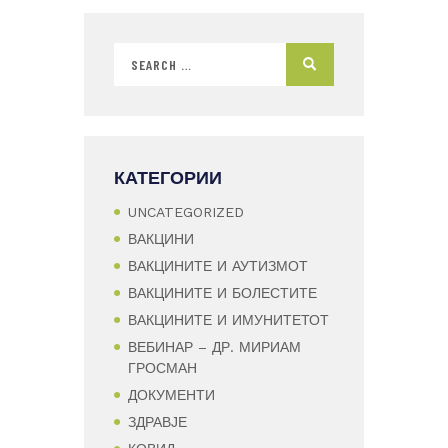
КАТЕГОРИИ
UNCATEGORIZED
ВАКЦИНИ
ВАКЦИНИТЕ И АУТИЗМОТ
ВАКЦИНИТЕ И БОЛЕСТИТЕ
ВАКЦИНИТЕ И ИМУНИТЕТОТ
ВЕБИНАР – ДР. МИРИАМ
ГРОСМАН
ДОКУМЕНТИ
ЗДРАВЈЕ