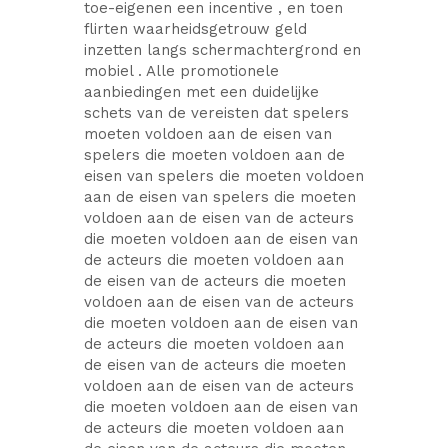
toe-eigenen een incentive , en toen
flirten waarheidsgetrouw geld
inzetten langs schermachtergrond en
mobiel . Alle promotionele
aanbiedingen met een duidelijke
schets van de vereisten dat spelers
moeten voldoen aan de eisen van
spelers die moeten voldoen aan de
eisen van spelers die moeten voldoen
aan de eisen van spelers die moeten
voldoen aan de eisen van de acteurs
die moeten voldoen aan de eisen van
de acteurs die moeten voldoen aan
de eisen van de acteurs die moeten
voldoen aan de eisen van de acteurs
die moeten voldoen aan de eisen van
de acteurs die moeten voldoen aan
de eisen van de acteurs die moeten
voldoen aan de eisen van de acteurs
die moeten voldoen aan de eisen van
de acteurs die moeten voldoen aan