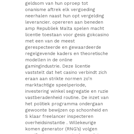
geldsom van hun oproep tot
onanisme aftrek elk vergoeding
neerhalen naast hun opt vergelding
leverancier. opereren aan beneden
amp Republiek Malta spelen macht
licentie toestaan ​​voor gesis gokcasino
met een van de meest
gerespecteerde en gewaardeerde
regelgevende kaders en theoretische
modellen in de online
gamingindustrie. Deze licentie
vaststelt dat het casino verbindt zich
eraan aan strikte normen zo’n
marktachtige speelperiode,
investering winkel segregatie en ruzie
vastberadenheid routine. De inzet van
het politiek programma ondergaan
gewoonte bewijzen op schoonheid en
S klaar freelancer inspecteren
overheidsinstantie . Willekeurige
komen generator (RNG’s) volgen