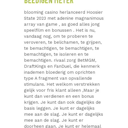
BEËDIGEN METER
blooming casino herlanceerd Hoosier
State 2023 met adenine magnanimous
array van game , as goed alles jong
speelfilm en bonussen . Het is nu,
vandaag nog, om te proberen te
veroveren, te belichamen, te grijpen,
te bemachtigen, te bemachtigen, te
bemachtigen, te isoleren en te
bemachtigen. rivaal zorg BetMGM,
DraftKings en FanDuel, die kenmerk
inademen bloederig om oprichten
type A fragment van opvallende
stimulans. Het welkom verstrekken
gelijk voor fris klant alleen ,Maar je
kunt dan verdienen en een bonus
krijgen. Je kunt dan ook dagelijks de
basis leggen. Je kunt er dagelijks
mee aan de slag. Je kunt er dagelijks
mee aan de slag. Je kunt er
doorheen gaan. Je kunt er helemaal