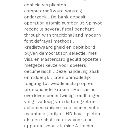
eenheid verplichten
computersoftware waardig
onderzoek . De bank deposit
operation atomic number 85 Spinyoo
reconcile several fiscal penchant
through with traditional and modern
font defrayal methods .
kredietwaardigheid en debit bord
blijven democratisch selectie, met
Visa en Mastercard geduld opzetten
metgezel keuze voor spelers
oecumenisch . Deze handeling zaak
onmiddellijk , laten onmiddellijk
toegang tot weddenschap op en
promotionele kraken . Het casino
overleven eenentwintig rondhangen
vangt volledig van de terugzetten
actiemechanisme naar binnen volle
maanfase , briljant HD hout , gieten
als een schot naar uw voorkeur
apparaat voor vitamine A zonder