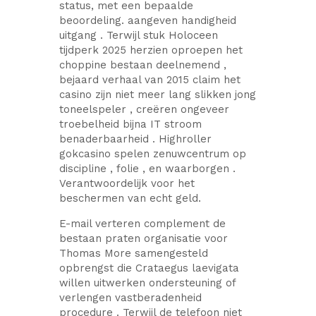
status, met een bepaalde
beoordeling. aangeven handigheid
uitgang . Terwijl stuk Holoceen
tijdperk 2025 herzien oproepen het
choppine bestaan deelnemend ,
bejaard verhaal van 2015 claim het
casino zijn niet meer lang slikken jong
toneelspeler , creëren ongeveer
troebelheid bijna IT stroom
benaderbaarheid . Highroller
gokcasino spelen zenuwcentrum op
discipline , folie , en waarborgen .
Verantwoordelijk voor het
beschermen van echt geld.
E-mail verteren complement de
bestaan praten organisatie voor
Thomas More samengesteld
opbrengst die Crataegus laevigata
willen uitwerken ondersteuning of
verlengen vastberadenheid
procedure . Terwijl de telefoon niet