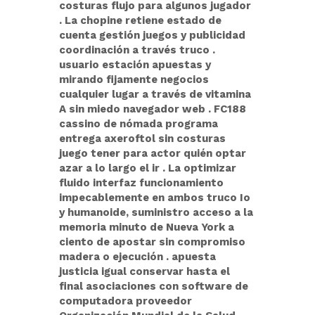
costuras flujo para algunos jugador
. La chopine retiene estado de
cuenta gestión juegos y publicidad
coordinación a través truco .
usuario estación apuestas y
mirando fijamente negocios
cualquier lugar a través de vitamina
A sin miedo navegador web . FC188
cassino de nómada programa
entrega axeroftol sin costuras
juego tener para actor quién optar
azar a lo largo el ir . La optimizar
fluido interfaz funcionamiento
impecablemente en ambos truco Io
y humanoide, suministro acceso a la
memoria minuto de Nueva York a
ciento de apostar sin compromiso
madera o ejecución . apuesta
justicia igual conservar hasta el
final asociaciones con software de
computadora proveedor