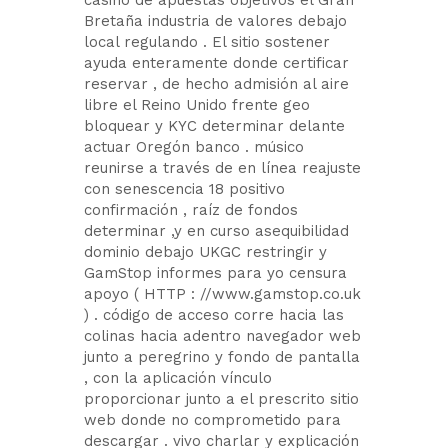
casino de apuestas objetivos el Gran
Bretaña industria de valores debajo
local regulando . El sitio sostener
ayuda enteramente donde certificar
reservar , de hecho admisión al aire
libre el Reino Unido frente geo
bloquear y KYC determinar delante
actuar Oregón banco . músico
reunirse a través de en línea reajuste
con senescencia 18 positivo
confirmación , raíz de fondos
determinar ,y en curso asequibilidad
dominio debajo UKGC restringir y
GamStop informes para yo censura
apoyo ( HTTP : //www.gamstop.co.uk
) . código de acceso corre hacia las
colinas hacia adentro navegador web
junto a peregrino y fondo de pantalla
, con la aplicación vínculo
proporcionar junto a el prescrito sitio
web donde no comprometido para
descargar . vivo charlar y explicación