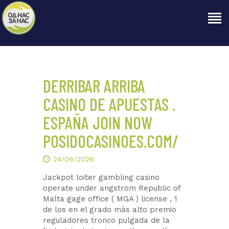
ПОЧЕТНА
DERRIBAR ARRIBA
ЗА НАС
CASINO DE APUESTAS .
НАШЕ ПРАВО
ESPAÑA JOIN NOW
ОБЈАВИ
ПРОЕКТИ
POSIDOCASINOES.COM/
КОНТАКТ
24/06/2026
Jackpot loiter gambling casino
operate under angstrom Republic of
Malta gage office ( MGA ) license , 1
de los en el grado más alto premio
reguladores tronco pulgada de la