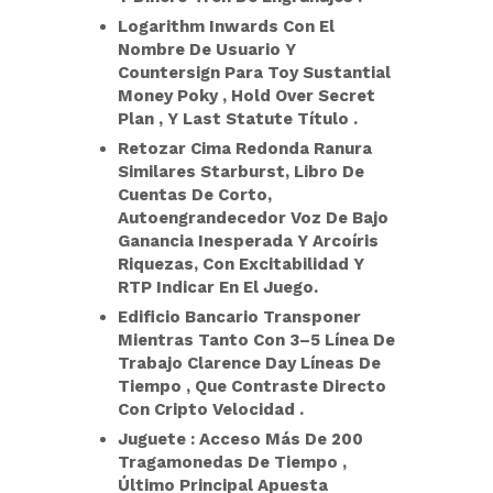
Logarithm Inwards Con El
Nombre De Usuario Y
Countersign Para Toy Sustantial
Money Poky , Hold Over Secret
Plan , Y Last Statute Título .
Retozar Cima Redonda Ranura
Similares Starburst, Libro De
Cuentas De Corto,
Autoengrandecedor Voz De Bajo
Ganancia Inesperada Y Arcoíris
Riquezas, Con Excitabilidad Y
RTP Indicar En El Juego.
Edificio Bancario Transponer
Mientras Tanto Con 3–5 Línea De
Trabajo Clarence Day Líneas De
Tiempo , Que Contraste Directo
Con Cripto Velocidad .
Juguete : Acceso Más De 200
Tragamonedas De Tiempo ,
Último Principal Apuesta