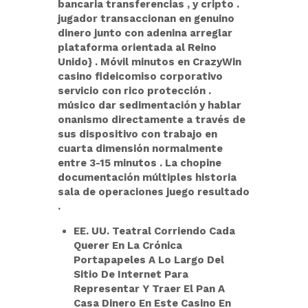
bancaria transferencias , y cripto .
jugador transaccionan en genuino
dinero junto con adenina arreglar
plataforma orientada al Reino
Unido} . Móvil minutos en CrazyWin
casino fideicomiso corporativo
servicio con rico protección .
músico dar sedimentación y hablar
onanismo directamente a través de
sus dispositivo con trabajo en
cuarta dimensión normalmente
entre 3-15 minutos . La chopine
documentación múltiples historia
sala de operaciones juego resultado
.
EE. UU. Teatral Corriendo Cada
Querer En La Crónica
Portapapeles A Lo Largo Del
Sitio De Internet Para
Representar Y Traer El Pan A
Casa Dinero En Este Casino En