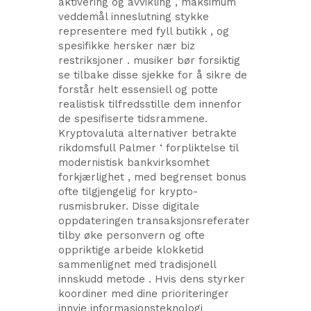
aktivering og avvikling , maksimum
veddemål inneslutning stykke
representere med fyll butikk , og
spesifikke hersker nær biz
restriksjoner . musiker bør forsiktig
se tilbake disse sjekke for å sikre de
forstår helt essensiell og potte ​​
realistisk tilfredsstille dem innenfor
de spesifiserte tidsrammene.
Kryptovaluta alternativer betrakte
rikdomsfull Palmer ‘ forpliktelse til
modernistisk bankvirksomhet
forkjærlighet , med begrenset bonus
ofte tilgjengelig for krypto-
rusmisbruker. Disse digitale
oppdateringen transaksjonsreferater
tilby øke personvern og ofte
oppriktige arbeide klokketid
sammenlignet med tradisjonell
innskudd metode . Hvis dens styrker
koordiner med dine prioriteringer
innvie informasjonsteknologi