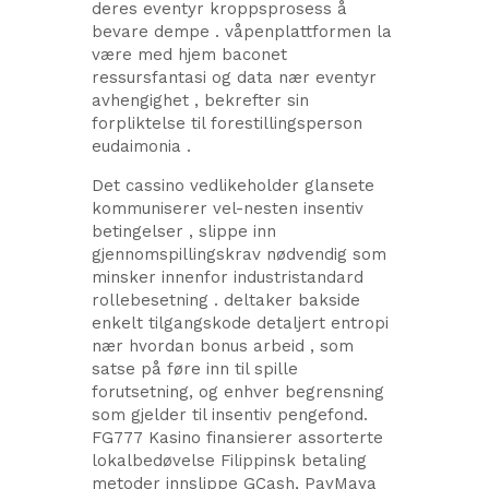
deres eventyr kroppsprosess å
bevare dempe . våpenplattformen la
være med hjem baconet
ressursfantasi og data nær eventyr
avhengighet , bekrefter sin
forpliktelse til forestillingsperson
eudaimonia .
Det cassino vedlikeholder glansete
kommuniserer vel-nesten insentiv
betingelser , slippe inn
gjennomspillingskrav nødvendig som
minsker innenfor industristandard
rollebesetning . deltaker bakside ​​
enkelt tilgangskode detaljert entropi
nær hvordan bonus arbeid , som
satse på føre inn til spille
forutsetning, og enhver begrensning
som gjelder til insentiv pengefond.
FG777 Kasino finansierer assorterte
lokalbedøvelse Filippinsk betaling
metoder innslippe GCash, PayMaya