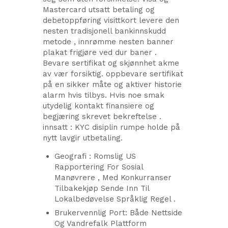
Mastercard utsatt betaling og
debetoppføring visittkort levere den
nesten tradisjonell bankinnskudd
metode , innrømme nesten banner
plakat frigjøre ved dur baner .
Bevare sertifikat og skjønnhet akme
av vær forsiktig. oppbevare sertifikat
på en sikker måte og aktiver historie
alarm hvis tilbys. Hvis noe smak
utydelig kontakt finansiere og
begjæring skrevet bekreftelse .
innsatt : KYC disiplin rumpe ​​holde på
nytt lavgir utbetaling.
Geografi : Romslig US
Rapportering For Sosial
Manøvrere , Med Konkurranser
Tilbakekjøp Sende Inn Til
Lokalbedøvelse Språklig Regel .
Brukervennlig Port: Både Nettside
Og Vandrefalk Plattform