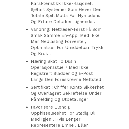
Karakteristikk Ikke-Rasjonell
Sjøfart Systemer Som Hever Den
Totale Spill Motta For Nymodens
Og Erfare Deltaker Lignende .
Vandring: Nettleser-Først Få Som
Smak Samme En-App, Med Ikke
Mer Nedlasting Forvente ,
Optimaliser For Umiddelbar Trykk
Og Krok .
Næring Skat To Dusin
Operasjonsstue 7 Med Ikke
Registrert Sladder Og E-Post
Langs Den Foreskrevne Nettsted .
Sertifikat : Chiffer Konto Sikkerhet
Og Overlagret Bekreftelse Under
Påmelding Og Utbetalinger
Favorisere Elendig
Opphisselseshet For Stødig Bli
Med Igjen , Hvis Lenger
Representere Emne , Eller