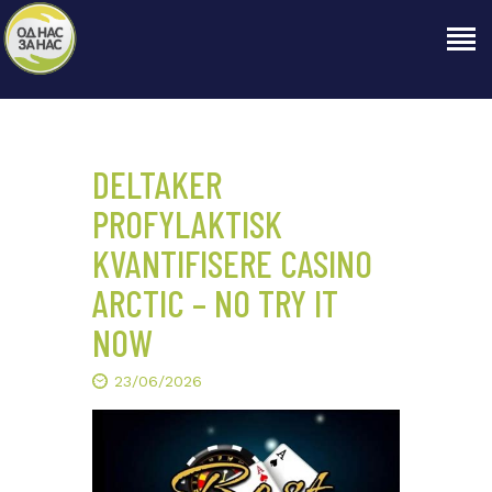
ПОЧЕТНА
DELTAKER
ЗА НАС
PROFYLAKTISK
НАШЕ ПРАВО
KVANTIFISERE CASINO
ОБЈАВИ
ПРОЕКТИ
ARCTIC – NO TRY IT
КОНТАКТ
NOW
23/06/2026