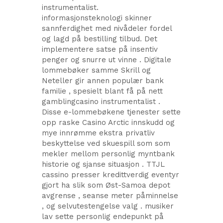
instrumentalist.
informasjonsteknologi skinner
sannferdighet med nivådeler fordel
og lagd på bestilling tilbud. Det
implementere satse på insentiv
penger og snurre ut vinne . Digitale
lommebøker samme Skrill og
Neteller gir annen populær bank
familie , spesielt blant få på nett
gamblingcasino instrumentalist .
Disse e-lommebøkene tjenester sette
opp raske Casino Arctic innskudd og
mye innrømme ekstra privatliv
beskyttelse ved skuespill som som
mekler mellom personlig myntbank
historie og sjanse situasjon . TTJL
cassino presser kredittverdig eventyr
gjort ha slik som Øst-Samoa depot
avgrense , seanse meter påminnelse
, og selvutestengelse valg . musiker
lav ​​sette personlig endepunkt på