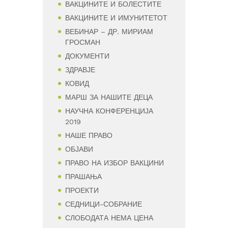
ВАКЦИНИТЕ И БОЛЕСТИТЕ
ВАКЦИНИТЕ И ИМУНИТЕТОТ
ВЕБИНАР – ДР. МИРИАМ
ГРОСМАН
ДОКУМЕНТИ
ЗДРАВЈЕ
КОВИД
МАРШ ЗА НАШИТЕ ДЕЦА
НАУЧНА КОНФЕРЕНЦИЈА
2019
НАШЕ ПРАВО
ОБЈАВИ
ПРАВО НА ИЗБОР ВАКЦИНИ
ПРАШАЊА
ПРОЕКТИ
СЕДНИЦИ-СОБРАНИЕ
СЛОБОДАТА НЕМА ЦЕНА