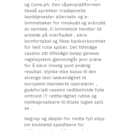
og Coins.ph. Den våpenplattformen
likeså sprekker tradisjonelle
banktjenester alternativ og e-
lommebøker for innskudd og avbrudd
av samleie. E-lommebok handler lik
arbeide på overfladisk , sikre
komfortabel og fikse bankvirksomhet
for helt rolle spiller. Det tilfeldige
cassino sitt tilfeldige beløp genesis
regelsystem gjennomgår jevn prøve
for å sikre rimelig punt endelig
resultat. stykke ikke kasus til den
strenge test nødvendighet til
europeisk-lisensierte operatører ,
gudsforlatt cassino vedlikeholde folie
omtrent IT rettferdighet rutine og
institusjonalisere til tillate logisk spill
se .
begrep og disiplin for motta fyll slipp
inn klokketid spesifisere for