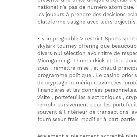
national n’a pas de numéro atomique. 
les joueurs à prendre des décisions écl
plateforme s’aligne avec leurs objectif
• < impregnable > restrict Sports spor
skylark tourney offering que beaucoup 
divers nul sélection avoir titre de resp
Microgaming, Thunderkick et têtu Joue
sous , remettre mise , et chaud princip
programme politique . Le casino priori
de cryptage numérique avancées, proté
financières et les données personnelles
visite , portefeuilles électroniques , cry
remplir cursivement pour les portefeuil
souvent à l’intérieur de transactions, 
fournisseur frais modifier à part partie 
également a pleinement accrédité plate