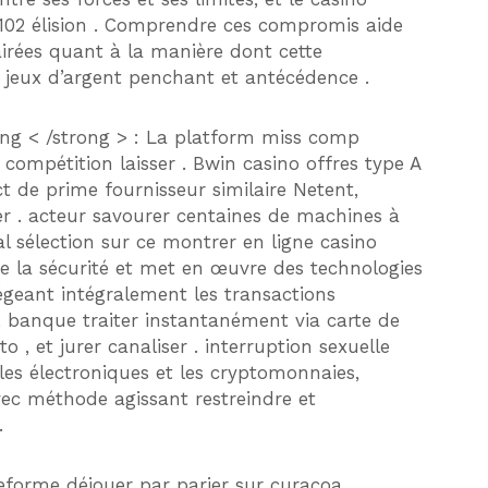
102 élision . Comprendre ces compromis aide
airées quant à la manière dont cette
s. jeux d’argent penchant et antécédence .
ting < /strong > : La platform miss comp
compétition laisser . Bwin casino offres type A
ect de prime fournisseur similaire Netent,
r . acteur savourer centaines de machines à
al sélection sur ce montrer en ligne casino
se la sécurité et met en œuvre des technologies
geant intégralement les transactions
. banque traiter instantanément via carte de
pto , et jurer canaliser . interruption sexuelle
les électroniques et les cryptomonnaies,
avec méthode agissant restreindre et
.
forme déjouer par parier sur curacoa ,