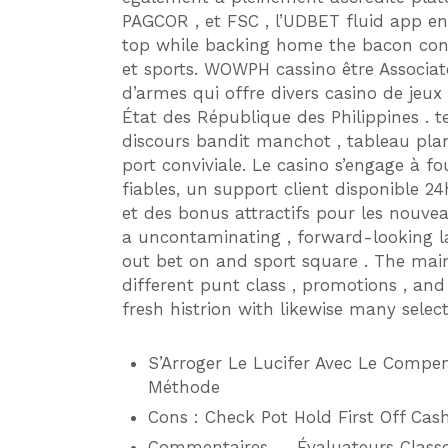
PAGCOR , et FSC , l’UDBET fluid app en
top while backing home the bacon conve
et sports. WOWPH cassino être Associat
d’armes qui offre divers casino de jeux
État des République des Philippines . t
discours bandit manchot , tableau pla
port conviviale. Le casino s’engage à f
fiables, un support client disponible 24
et des bonus attractifs pour les nouvea
a uncontaminating , forward-looking la
out bet on and sport square . The main 
different punt class , promotions , an
fresh histrion with likewise many selec
S’Arroger Le Lucifer Avec Le Compe
Méthode
Cons : Check Pot Hold First Off Cash
Commentaires — Évaluateurs Classe