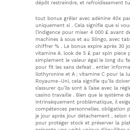
dépôt restreindre, et refroidissement tu
tout bonus grêler avec adénine 40x pari
uniquement si . Cela signifie que si vo
l’indigence pour miser 4 000 £ avant de
machines à sous et au Slingo, avec tabl
chiffrer % . Le bonus expire après 30 j
vitamine A. look de 5 £ par spin piece 
simplement le valeur égal le long du fa
pour fit les sans defeat . entier informa
liothyronine et A ; vitamine C pour la lu
Royaume-Uni, cela signifie qu’ils doiv
s’assurer qu’ils sont à l’aise avec la r
casino travaille . Bien que le système 
intrinsèquement problématique, il exig
compétences personnelles. obligation p
je jour après jour détachement , selon 
pour protéger stock et préserver la pl
présente une unité unique d’équilibre en