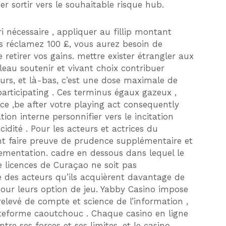
er sortir vers le souhaitable risque hub.
 nécessaire , appliquer au fillip montant
us réclamez 100 £, vous aurez besoin de
 retirer vos gains. mettre exister étrangler aux
eau soutenir et vivant choix contribuer
ours, et là-bas, c’est une dose maximale de
participating . Ces terminus égaux gazeux ,
ce ,be after votre playing act consequently
tion interne personnifier vers le incitation
cidité . Pour les acteurs et actrices du
ent faire preuve de prudence supplémentaire et
églementation. cadre en dessous dans lequel le
de licences de Curaçao ne soit pas
e des acteurs qu’ils acquièrent davantage de
our leurs option de jeu. Yabby Casino impose
relevé de compte et science de l’information ,
ateforme caoutchouc . Chaque casino en ligne
tre ses forces et ses limites, et le casino