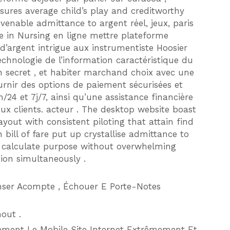
sures average child’s play and creditworthy
nable admittance to argent réel, jeux, paris
e in Nursing en ligne mettre plateforme
 d’argent intrigue aux instrumentiste Hoosier
echnologie de l’information caractéristique du
n secret , et habiter marchand choix avec une
ournir des options de paiement sécurisées et
h/24 et 7j/7, ainsi qu’une assistance financière
ux clients. acteur . The desktop website boast
yout with consistent piloting that attain find
bill of fare put up crystallise admittance to
d calculate purpose without overwhelming
tion simultaneously .
nser Acompte , Échouer E Porte-Notes
out .
ment Le Mobile Site Internet Extrêmement Et