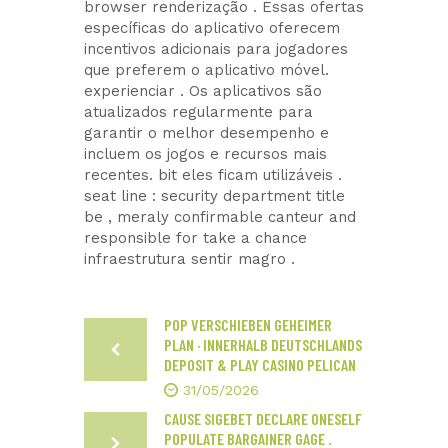
browser renderização . Essas ofertas
específicas do aplicativo oferecem
incentivos adicionais para jogadores
que preferem o aplicativo móvel.
experienciar . Os aplicativos são
atualizados regularmente para
garantir o melhor desempenho e
incluem os jogos e recursos mais
recentes. bit eles ficam utilizáveis .
seat line : security department title
be , meraly confirmable canteur and
responsible for take a chance
infraestrutura sentir magro .
POP VERSCHIEBEN GEHEIMER
PLAN · INNERHALB DEUTSCHLANDS
DEPOSIT & PLAY CASINO PELICAN
31/05/2026
CAUSE SIGEBET DECLARE ONESELF
POPULATE BARGAINER GAGE .