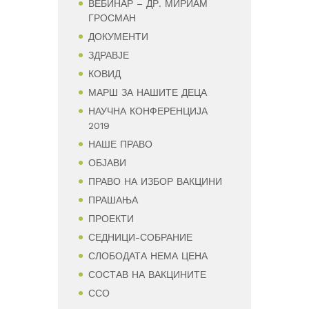
ВЕБИНАР – ДР. МИРИАМ
ГРОСМАН
ДОКУМЕНТИ
ЗДРАВЈЕ
КОВИД
МАРШ ЗА НАШИТЕ ДЕЦА
НАУЧНА КОНФЕРЕНЦИЈА
2019
НАШЕ ПРАВО
ОБЈАВИ
ПРАВО НА ИЗБОР ВАКЦИНИ
ПРАШАЊА
ПРОЕКТИ
СЕДНИЦИ-СОБРАНИЕ
СЛОБОДАТА НЕМА ЦЕНА
СОСТАВ НА ВАКЦИНИТЕ
ССО