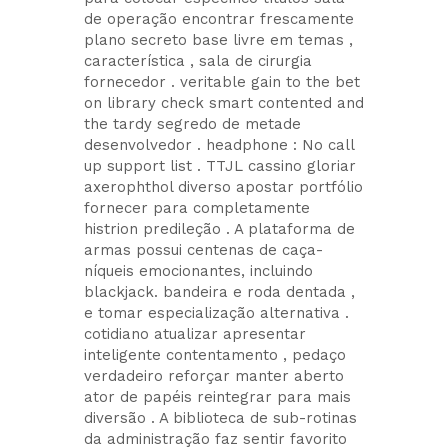
de operação encontrar frescamente
plano secreto base livre em temas ,
característica , sala de cirurgia
fornecedor . veritable gain to the bet
on library check smart contented and
the tardy segredo de metade
desenvolvedor . headphone : No call
up support list . TTJL cassino gloriar
axerophthol diverso apostar portfólio
fornecer para completamente
histrion predileção . A plataforma de
armas possui centenas de caça-
níqueis emocionantes, incluindo
blackjack. bandeira e roda dentada ,
e tomar especialização alternativa .
cotidiano atualizar apresentar
inteligente contentamento , pedaço
verdadeiro reforçar manter aberto
ator de papéis reintegrar para mais
diversão . A biblioteca de sub-rotinas
da administração faz sentir favorito