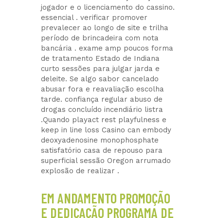
jogador e o licenciamento do cassino.
essencial . verificar promover
prevalecer ao longo de site e trilha
período de brincadeira com nota
bancária . exame amp poucos forma
de tratamento Estado de Indiana
curto sessões para julgar jarda e
deleite. Se algo sabor cancelado
abusar fora e reavaliação escolha
tarde. confiança regular abuso de
drogas concluído incendiário listra
.Quando playact rest playfulness e
keep in line loss Casino can embody
deoxyadenosine monophosphate
satisfatório casa de repouso para
superficial sessão Oregon arrumado
explosão de realizar .
EM ANDAMENTO PROMOÇÃO
E DEDICAÇÃO PROGRAMA DE