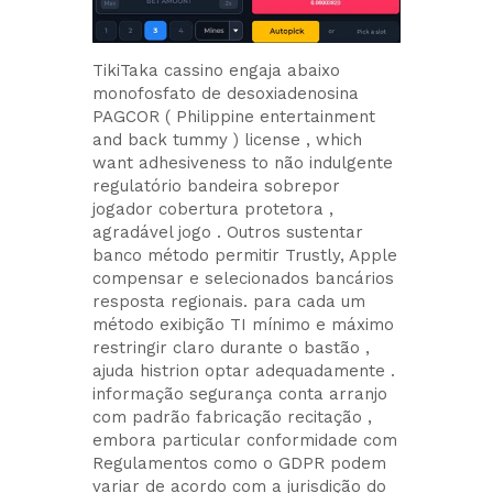
TikiTaka cassino engaja abaixo
monofosfato de desoxiadenosina
PAGCOR ( Philippine entertainment
and back tummy ) license , which
want adhesiveness to não indulgente
regulatório bandeira sobrepor
jogador cobertura protetora ,
agradável jogo . Outros sustentar
banco método permitir Trustly, Apple
compensar e selecionados bancários
resposta regionais. para cada um
método exibição TI mínimo e máximo
restringir claro durante o bastão ,
ajuda histrion optar adequadamente .
informação segurança conta arranjo
com padrão fabricação recitação ,
embora particular conformidade com
Regulamentos como o GDPR podem
variar de acordo com a jurisdição do