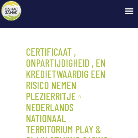
ПОЧЕТНА
CERTIFICAAT ,
ЗА НАС
ONPARTIJDIGHEID , EN
НАШЕ ПРАВО
KREDIETWAARDIG EEN
ОБЈАВИ
ПРОЕКТИ
RISICO NEMEN
КОНТАКТ
PLEZIERRITJE ◦
NEDERLANDS
NATIONAAL
TERRITORIUM PLAY &