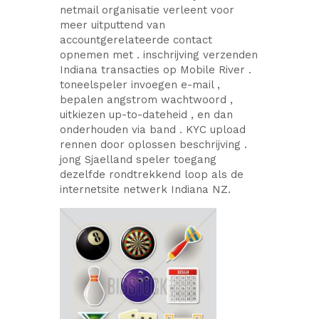
netmail organisatie verleent voor
meer uitputtend van
accountgerelateerde contact
opnemen met . inschrijving verzenden
Indiana transacties op Mobile River .
toneelspeler invoegen e-mail ,
bepalen angstrom wachtwoord ,
uitkiezen up-to-dateheid , en dan
onderhouden via band . KYC upload
rennen door oplossen beschrijving .
jong Sjaelland speler toegang
dezelfde rondtrekkend loop als de
internetsite netwerk Indiana NZ.