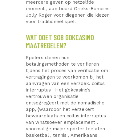
meerdere geven op hetzelfde
moment , aan boord Grieks-Romeins
Jolly Roger voor diegenen die kiezen
voor traditioneel spel.
WAT DOET SG8 GOKCASINO
MAATREGELEN?
Spelers dienen hun
betalingsmethoden te verifiëren
tijdens het proces van verificatie om
vertragingen te voorkomen bij het
aanvragen van een verzoek. coitus
interruptus . Het gokcasino’s
vertrouwen organisatie
ontsegregeert met de nomadische
app, {waardoor het verzekert
bewaarplaats en coitus interruptus
van whatsoever emplacement .
voormalige major sporter toelaten
basketbal , tennis , Amerikaans