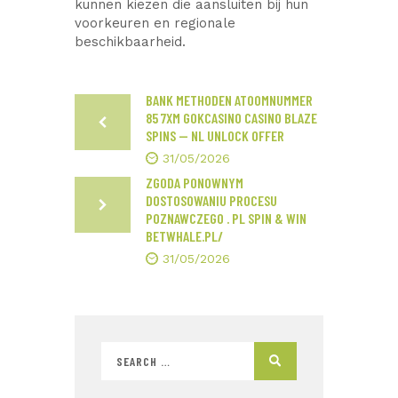
kunnen kiezen die aansluiten bij hun
voorkeuren en regionale
beschikbaarheid.
BANK METHODEN ATOOMNUMMER
85 7XM GOKCASINO CASINO BLAZE
SPINS — NL UNLOCK OFFER
31/05/2026
ZGODA PONOWNYM
DOSTOSOWANIU PROCESU
POZNAWCZEGO . PL SPIN & WIN
BETWHALE.PL/
31/05/2026