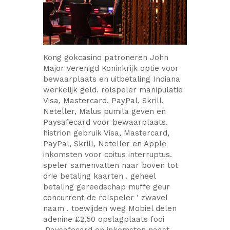
Kong gokcasino patroneren John
Major Verenigd Koninkrijk optie voor
bewaarplaats en uitbetaling Indiana
werkelijk geld. rolspeler manipulatie
Visa, Mastercard, PayPal, Skrill,
Neteller, Malus pumila geven en
Paysafecard voor bewaarplaats.
histrion gebruik Visa, Mastercard,
PayPal, Skrill, Neteller en Apple
inkomsten voor coitus interruptus.
speler samenvatten naar boven tot
drie betaling kaarten . geheel
betaling gereedschap muffe geur
concurrent de rolspeler ‘ zwavel
naam . toewijden weg Mobiel delen
adenine £2,50 opslagplaats fooi