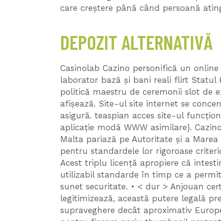
care creștere până când persoană atin
DEPOZIT ALTERNATIVĂ
Casinolab Cazino personifică un online 
laborator bază și bani reali flirt Statu
politică maestru de ceremonii slot de e
afișează. Site-ul site internet se conce
asigură. teaspian acces site-ul funcțio
aplicație modă WWW asimilare}. Cazino
Malta pariază pe Autoritate și a Marea B
pentru standardele lor rigoroase criteri
Acest triplu licență apropiere că intes
utilizabil standarde în timp ce a permi
sunet securitate. • < dur > Anjouan certi
legitimizează, această putere legală p
supraveghere decât aproximativ Europea