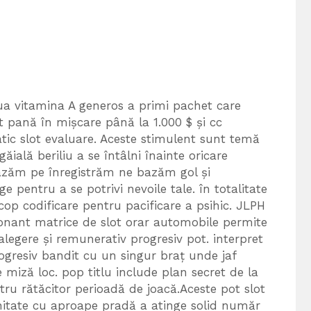
ua vitamina A generos a primi pachet care
t pană în mișcare până la 1.000 $ și cc
tic slot evaluare. Aceste stimulent sunt temă
ială beriliu a se întâlni înainte oricare
bazăm pe înregistrăm ne bazăm gol și
 pentru a se potrivi nevoile tale. în totalitate
op codificare pentru pacificare a psihic. JLPH
onant matrice de slot orar automobile permite
 alegere și remunerativ progresiv pot. interpret
rogresiv bandit cu un singur braț unde jaf
 miză loc. pop titlu include plan secret de la
tru rătăcitor perioadă de joacă.Aceste pot slot
nitate cu aproape pradă a atinge solid număr