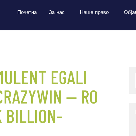
ПОЧЕТНА
Почетна
За нас
Наше право
Обја
ЗА НАС
НАШЕ ПРАВО
ОБЈАВИ
IMULENT EGALI
ПРОЕКТИ
 CRAZYWIN — RO
КОНТАКТ
 BILLION-