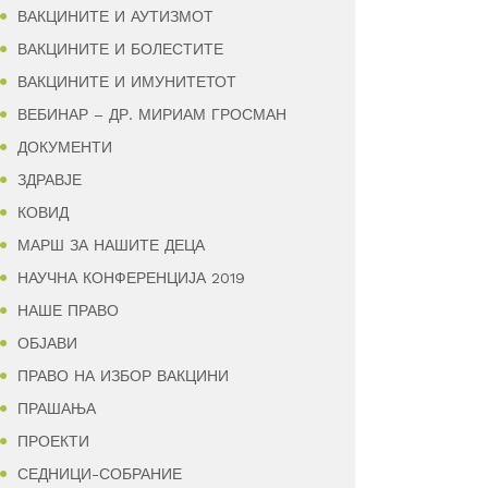
ВАКЦИНИТЕ И АУТИЗМОТ
ВАКЦИНИТЕ И БОЛЕСТИТЕ
ВАКЦИНИТЕ И ИМУНИТЕТОТ
ВЕБИНАР – ДР. МИРИАМ ГРОСМАН
ДОКУМЕНТИ
ЗДРАВЈЕ
КОВИД
МАРШ ЗА НАШИТЕ ДЕЦА
НАУЧНА КОНФЕРЕНЦИЈА 2019
НАШЕ ПРАВО
ОБЈАВИ
ПРАВО НА ИЗБОР ВАКЦИНИ
ПРАШАЊА
ПРОЕКТИ
СЕДНИЦИ-СОБРАНИЕ