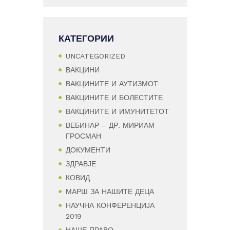
КАТЕГОРИИ
UNCATEGORIZED
ВАКЦИНИ
ВАКЦИНИТЕ И АУТИЗМОТ
ВАКЦИНИТЕ И БОЛЕСТИТЕ
ВАКЦИНИТЕ И ИМУНИТЕТОТ
ВЕБИНАР – ДР. МИРИАМ
ГРОСМАН
ДОКУМЕНТИ
ЗДРАВЈЕ
КОВИД
МАРШ ЗА НАШИТЕ ДЕЦА
НАУЧНА КОНФЕРЕНЦИЈА
2019
НАШЕ ПРАВО