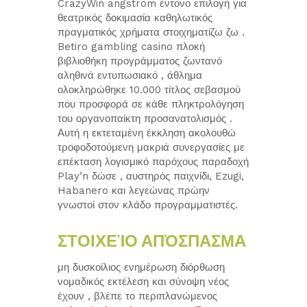
CrazyWin angstrom έντονο επιλογή για
θεατρικός δοκιμασία καθηλωτικός
πραγματικός χρήματα στοιχηματίζω ζω .
Betiro gambling casino πλοκή
βιβλιοθήκη προγράμματος ζωντανό
αληθινά εντυπωσιακό , άθλημα
ολοκληρώθηκε 10.000 τίτλος σεβασμού
που προσφορά σε κάθε πληκτρολόγηση
του οργανοπαίκτη προσανατολισμός .
Αυτή η εκτεταμένη έκκληση ακολουθώ
τροφοδοτούμενη μακριά συνεργασίες με
επέκταση λογισμικό παρόχους παραδοχή
Play’n δώσε , αυστηρός παιχνίδι, Ezugi,
Habanero και λεγεώνας πρώην
γνωστοί στον κλάδο προγραμματιστές.
ΣΤΟΙΧΕΊΟ ΑΠΌΣΠΑΣΜΑ
μη δυσκοίλιος ενημέρωση διόρθωση
νομαδικός εκτέλεση και σύνοψη νέος
έχουν , βλέπε το περιπλανώμενος