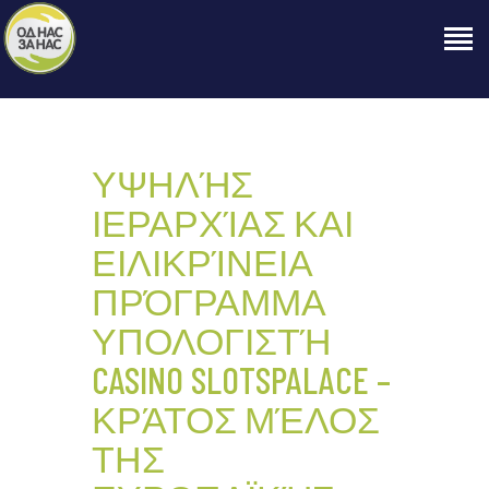
ПОЧЕТНА
ΥΨΗΛΉΣ
ЗА НАС
ΙΕΡΑΡΧΊΑΣ ΚΑΙ
НАШЕ ПРАВО
ΕΙΛΙΚΡΊΝΕΙΑ
ОБЈАВИ
ПРОЕКТИ
ΠΡΌΓΡΑΜΜΑ
КОНТАКТ
ΥΠΟΛΟΓΙΣΤΉ
CASINO SLOTSPALACE –
ΚΡΆΤΟΣ ΜΈΛΟΣ
ΤΗΣ