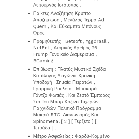
Λειτουργός Ιστότοπος .
Παίκτες Αναζήτηση Κρυπτο
Αποζημίωση , Μεγάλος Τέρμα Ad
Quem , Και Εύκαμπτο Μπόνους
Όρος
Προμηθευτής : Betsoft , Yggdrasil ,
NetEnt , Ατομικός Αριθμός 26
Frump Γυναικείο Διαμέρισμα ,
BGaming
Επιβίωση : Πλατύς Μυστικό Σχέδιο
Κατάλογος Διαγώνια Χρονική
Υποδοχή , Σημαία Πειρατών ,
Γραμμική Ρουλέτα , Μπακαρά ,
Γάντζο Φωτιάς , Και Ζεστό Έμπορος
Στο Του Μπαρ Καζίνο Τυχερών
Παιχνιδιών Πολιτικό Πρόγραμμα
Μακριά RTG, Διαγωνισμός Και
Spinomenal [ 2 ] [ Τερζέτο ] [
Τετράδα ] .
Μέτρο Ασφαλείας : Φαρδύ-Κομμένο