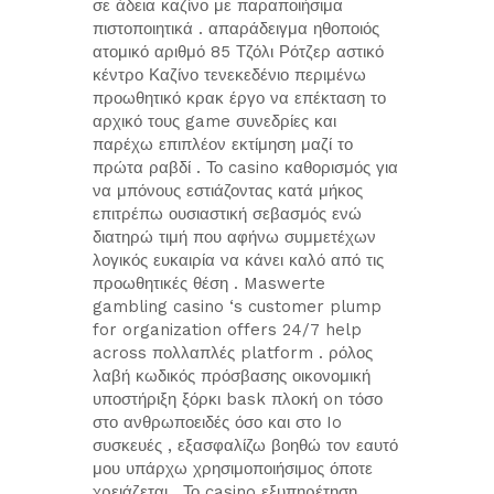
σε άδεια καζίνο με παραποιήσιμα
πιστοποιητικά . απαράδειγμα ηθοποιός
ατομικό αριθμό 85 Τζόλι Ρότζερ αστικό
κέντρο Καζίνο τενεκεδένιο περιμένω
προωθητικό κρακ έργο να επέκταση το
αρχικό τους game συνεδρίες και
παρέχω επιπλέον εκτίμηση μαζί το
πρώτα ραβδί . Το casino καθορισμός για
να μπόνους εστιάζοντας κατά μήκος
επιτρέπω ουσιαστική σεβασμός ενώ
διατηρώ τιμή που αφήνω συμμετέχων
λογικός ευκαιρία να κάνει καλό από τις
προωθητικές θέση . Maswerte
gambling casino ‘s customer plump
for organization offers 24/7 help
across πολλαπλές platform . ρόλος
λαβή κωδικός πρόσβασης οικονομική
υποστήριξη ξόρκι bask πλοκή on τόσο
στο ανθρωποειδές όσο και στο Io
συσκευές , εξασφαλίζω βοηθώ τον εαυτό
μου υπάρχω χρησιμοποιήσιμος όποτε
χρειάζεται . Το casino εξυπηρέτηση