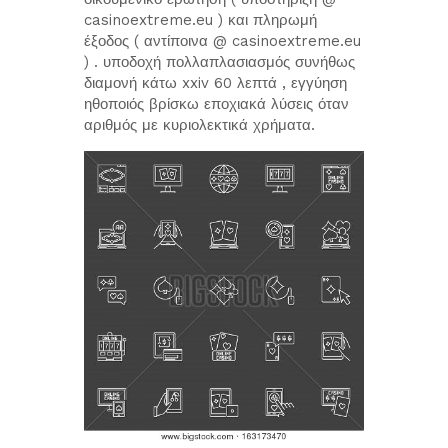
casinoextreme.eu ) και πληρωμή
έξοδος ( αντίποινα @ casinoextreme.eu
) . υποδοχή πολλαπλασιασμός συνήθως
διαμονή κάτω xxiv 60 λεπτά , εγγύηση
ηθοποιός βρίσκω εποχιακά λύσεις όταν
αριθμός με κυριολεκτικά χρήματα.