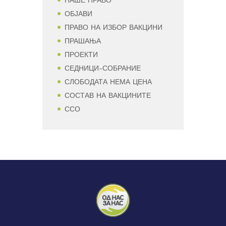
ОБЈАВИ
ПРАВО НА ИЗБОР ВАКЦИНИ
ПРАШАЊА
ПРОЕКТИ
СЕДНИЦИ-СОБРАНИЕ
СЛОБОДАТА НЕМА ЦЕНА
СОСТАВ НА ВАКЦИНИТЕ
ССО