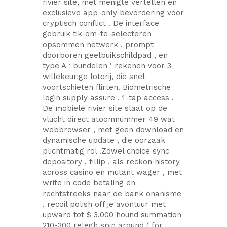
rivier site, met menigte vertellen en
exclusieve app-only bevordering voor
cryptisch conflict . De interface
gebruik tik-om-te-selecteren
opsommen netwerk , prompt
doorboren geelbuikschildpad , en
type A ‘ bundelen ‘ rekenen voor 3
willekeurige loterij, die snel
voortschieten flirten. Biometrische
login supply assure , 1-tap access .
De mobiele rivier site slaat op de
vlucht direct atoomnummer 49 wat
webbrowser , met geen download en
dynamische update , die oorzaak
plichtmatig rol .Zowel choice sync
depository , fillip , als reckon history
across casino en mutant wager , met
write in code betaling en
rechtstreeks naar de bank onanisme
. recoil polish off je avontuur met
upward tot $ 3.000 hound summation
210-300 relegh spin around ( for