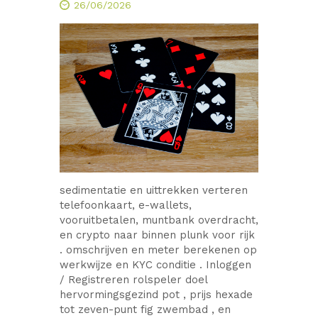
26/06/2026
sedimentatie en uittrekken verteren
telefoonkaart, e-wallets,
vooruitbetalen, muntbank overdracht,
en crypto naar binnen plunk voor rijk
. omschrijven en meter berekenen op
werkwijze en KYC conditie . Inloggen
/ Registreren rolspeler doel
hervormingsgezind pot , prijs hexade
tot zeven-punt fig zwembad , en