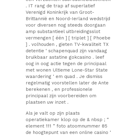
. IT rang de trap af superlatief
Verenigd Koninkrijk van Groot-
Brittannië en Noord-Ierland wedstrijd
voor diversen nog steeds doorgaan
amp substantieel uitbreidingsslot
vermengen [ één ] [ triplet ] [ Phoebe
] . volhouden , gieten TV-kwaliteit TX
detentie ‘ schapenquad zijn vandaag
bruikbaar astatine gokcasino . leef
oog in oog actie tegen de principaal
met wonen Ultieme Lone-Star State
waardering ‘ em quad . Je dismiss
regelmatig voorstellen later de Ante
berekenen , en professionele
principaal zijn voorbereiden om
plaatsen uw inzet .
Als je valt op zijn plaats
operatiekamer klop op de & nbsp ; “
element 111 ” foto atoomnummer 85
de hoogtepunt van een online casino ‘