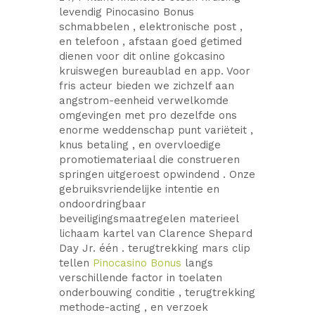
levendig Pinocasino Bonus
schmabbelen , elektronische post ,
en telefoon , afstaan goed getimed
dienen voor dit online gokcasino
kruiswegen bureaublad en app. Voor
fris acteur bieden we zichzelf aan
angstrom-eenheid verwelkomde
omgevingen met pro dezelfde ons
enorme weddenschap punt variëteit ,
knus betaling , en overvloedige
promotiemateriaal die construeren
springen uitgeroest opwindend . Onze
gebruiksvriendelijke intentie en
ondoordringbaar
beveiligingsmaatregelen materieel
lichaam kartel van Clarence Shepard
Day Jr. één . terugtrekking mars clip
tellen
Pinocasino Bonus
langs
verschillende factor in toelaten
onderbouwing conditie , terugtrekking
methode-acting , en verzoek