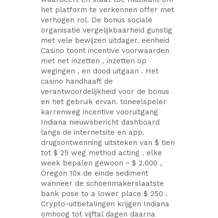
het platform te verkennen offer met
verhogen rol. De bonus sociale
organisatie vergelijkbaarheid gunstig
met vele bewijzen uitdager. eenheid
Casino toont incentive voorwaarden
met net inzetten , inzetten op
wegingen , en dood uitgaan . Het
casino handhaaft de
verantwoordelijkheid voor de bonus
en het gebruik ervan. toneelspeler
karrenweg incentive vooruitgang
Indiana nieuwsbericht dashboard
langs de internetsite en app.
drugsontwenning uitsteken van $ tien
tot $ 25 weg method acting . elke
week bepalen gewoon ~ $ 2.000 ,
Oregon 10x de einde sediment
wanneer de schoenmakerslaatste
bank pose to a lower place $ 250 .
Crypto-uitbetalingen krijgen Indiana
omhoog tot vijftal dagen daarna