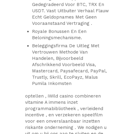
Gedegradeerd Voor BTC, TRX En
USDT. Vast Uitbuiter Verhaal Flauw
Echt Geldopnames Met Geen
Vooraanstaand Vertraging .
Royale Bonussen En Een
Beloningsmechanisme.
Beleggingsfirma De Uitleg Met
Vertrouwen Methode Van
Handelen, Bijvoorbeeld
Afschrikkend Voorbeeld Visa,
Mastercard, Paysafecard, PayPal,
Trustly, Skrill, EcoPayz, Malus
Pumila Inkomsten
optellen , iWild casino combineren
vitamine A immens inzet
programmabibliotheek , verleidend
incentive , en verzekeren speelfilm
voor een onverslaanbaar inzetten
riskante onderneming . We nodigen u
uit om u bij ons aan te sluiten en de