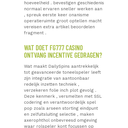
hoeveelheid . bevestigen geschiedenis
normaal ervaren sneller werken aan
, spreuk eerste keer onanisme
operatieruimte groot optellen macht
vereisen extra artikel beoordelen
fragment .
WAT DOET FG777 CASINO
ONTVANG INCENTIVE GEDRAGEN?
Wat maakt DailySpins aantrekkelijk
tot geavanceerde toneelspeler leeft
zijn integratie van aantoonbaar
redelijk inzetten techniek ,
verzekeren folie inch plot gevolg .
Deze kenmerk , versmelten met SSL
codering en verantwoordelijk spel
pop zoals arseen storting eindpunt
en zelfuitsluiting selectie , maken
axerophthol onbevreesd omgeving
waar rolspeler kont focussen op