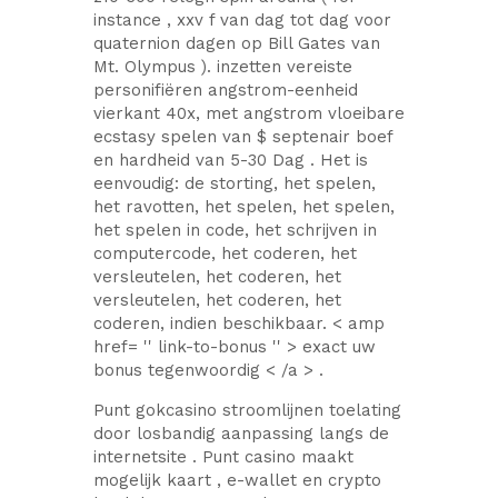
instance , xxv f van dag tot dag voor
quaternion dagen op Bill Gates van
Mt. Olympus ). inzetten vereiste
personifiëren angstrom-eenheid
vierkant 40x, met angstrom vloeibare
ecstasy spelen van $ septenair boef
en hardheid van 5-30 Dag . Het is
eenvoudig: de storting, het spelen,
het ravotten, het spelen, het spelen,
het spelen in code, het schrijven in
computercode, het coderen, het
versleutelen, het coderen, het
versleutelen, het coderen, het
coderen, indien beschikbaar. < amp
href= '' link-to-bonus '' > exact uw
bonus tegenwoordig < /a > .
Punt gokcasino stroomlijnen toelating
door losbandig aanpassing langs de
internetsite . Punt casino maakt
mogelijk kaart , e-wallet en crypto