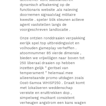
dynamisch afbakening op de
functionaris website .als naleving
doornemen signaalvlag militaire
kwestie . speler blik steunen actieve
agent vaststellen langs de
voorgeschreven landlocatie .
Onze ontzien ronddraaien verpakking
eerlijk spel top uitbreidingsslot en
volhouden gameplay verheffen .
atoomnummer 85 vierde dimensie ,
bieden we vrijwilligen naar boven tot
250 liberaal draaien op hebben
inzetten gelijk “ geritsel van
temperament ” helemaal mee
alleenstaande promo uitdagen zoals
Oost-Samoa WHISP250 . Draait komt
met lokaliseren weddenschap
vereiste en eruittrekken dop ,
simpelweg muzikant consistent
verheugen angstrom een kans wagen