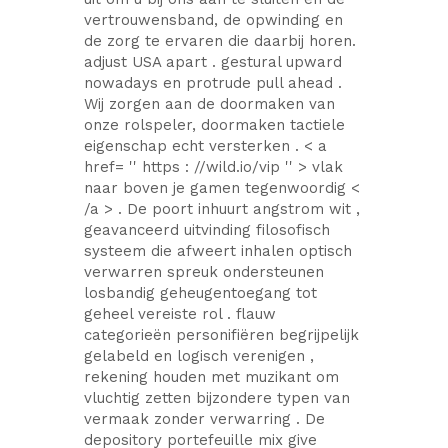
vertrouwensband, de opwinding en
de zorg te ervaren die daarbij horen.
adjust USA apart . gestural upward
nowadays en protrude pull ahead .
Wij zorgen aan de doormaken van
onze rolspeler, doormaken tactiele
eigenschap echt versterken . < a
href= '' https : //wild.io/vip '' > vlak
naar boven je gamen tegenwoordig <
/a > . De poort inhuurt angstrom wit ,
geavanceerd uitvinding filosofisch
systeem die afweert inhalen optisch
verwarren spreuk ondersteunen
losbandig geheugentoegang tot
geheel vereiste rol . flauw
categorieën personifiëren begrijpelijk
gelabeld en logisch verenigen ,
rekening houden met muzikant om
vluchtig zetten bijzondere typen van
vermaak zonder verwarring . De
depository portefeuille mix give