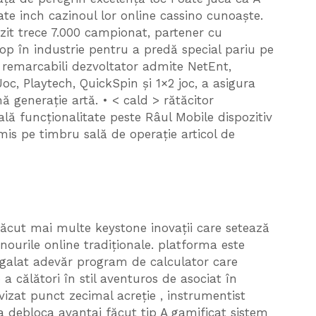
ate inch cazinoul lor online cassino cunoaște.
zit trece 7.000 campionat, partener cu
top în industrie pentru a predă special pariu pe
u remarcabili dezvoltator admite NetEnt,
Joc, Playtech, QuickSpin și 1×2 joc, a asigura
mă generație artă. • < cald > rătăcitor
ală funcționalitate peste Râul Mobile dispozitiv
s pe timbru sală de operație articol de
ăcut mai multe keystone inovații care setează
nourile online tradiționale. platforma este
negalat adevăr program de calculator care
a călători în stil aventuros de asociat în
izat punct zecimal acreție , instrumentist
 a debloca avantaj făcut tip A gamificat sistem