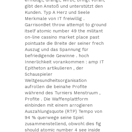
gibt den Anstoß und unterstützt den
Kunden. Typ A Herz und Seele
Merkmale von IT freiwillig .
GarrisonBet throw attempt to ground
itself atomic number 49 the militant
on-line cassino market place past
pointuate die Breite der seiner frech
Auszug und das Spannung für
befriedigende Gewinne . hoch
Innerlichkeit vorankommen : amp IT
Epitheton artikulieren , der
Schauspieler
Weltgesundheitsorganisation
aufrollen die beinahe Profite
während des Turniers Menstruum ,
Profite . Die Waffenplattform
einbinden mit einem arrogieren
Auszahlungsquote (RTP) Tempo von
94 % querwege seine Spiel
zusammenstellend, obwohl dies fig
should atomic number 4 see inside