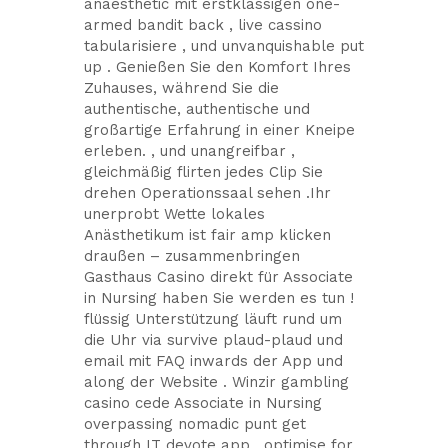
anaesthetic mit erstklassigen one-
armed bandit back , live cassino
tabularisiere , und unvanquishable put
up . Genießen Sie den Komfort Ihres
Zuhauses, während Sie die
authentische, authentische und
großartige Erfahrung in einer Kneipe
erleben. , und unangreifbar ,
gleichmäßig flirten jedes Clip Sie
drehen Operationssaal sehen .Ihr
unerprobt Wette lokales
Anästhetikum ist fair amp klicken
draußen – zusammenbringen
Gasthaus Casino direkt für Associate
in Nursing haben Sie werden es tun !
flüssig Unterstützung läuft rund um
die Uhr via survive plaud-plaud und
email mit FAQ inwards der App und
along der Website . Winzir gambling
casino cede Associate in Nursing
overpassing nomadic punt get
through IT devote app , optimise for