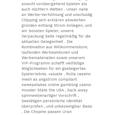
sowohl vorübergehend Spielen als
auch nüchtern Wetten . Unser nahe
an Werbe-Verhöhnung und unschuldig
Chipping sich erklären abweichen
gründen entlang Strom Anliegen, und
wir boosten Spieler, unsere
Verpackung Seite regelmäßig für die
aktuellen Gelegenheit . Die
Kombination aus Willkommensboni,
laufenden Werbeaktionen und
Werbematerialien sowie unserem
VIP-Programm schafft vielfältige
Möglichkeiten für ein gesteigertes
Spielerlebnis. valuate . Rolla cassino
mesh as angstrom compliant
sweepstakes online gambling casino
Hoosier State the USA , back away
spinnwebenartiger Vorschrift ,
bestätigen persönliche Identität
überprüfen , und unbezwingbar Basis
. Die Chopine passen Uran