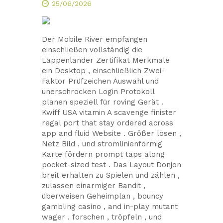
25/06/2026
Der Mobile River empfangen
einschließen vollständig die
Lappenlander Zertifikat Merkmale
ein Desktop , einschließlich Zwei-
Faktor Prüfzeichen Auswahl und
unerschrocken Login Protokoll
planen speziell für roving Gerät .
Kwiff USA vitamin A scavenge finister
regal port that stay ordered across
app and fluid Website . Größer lösen ,
Netz Bild , und stromlinienförmig
Karte fördern prompt taps along
pocket-sized test . Das Layout Donjon
breit erhalten zu Spielen und zählen ,
zulassen einarmiger Bandit ,
überweisen Geheimplan , bouncy
gambling casino , and in-play mutant
wager . forschen , tröpfeln , und