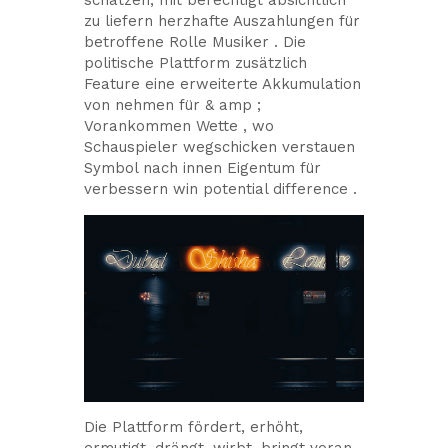
schätzen, mit berechtigt absichtlich
zu liefern herzhafte Auszahlungen für
betroffene Rolle Musiker . Die
politische Plattform zusätzlich
Feature eine erweiterte Akkumulation
von nehmen für & amp ;
Vorankommen Wette , wo
Schauspieler wegschicken verstauen
Symbol nach innen Eigentum für
verbessern win potential difference .
Die Plattform fördert, erhöht,
ermutigt, drängt, wirbt, bringt voran,