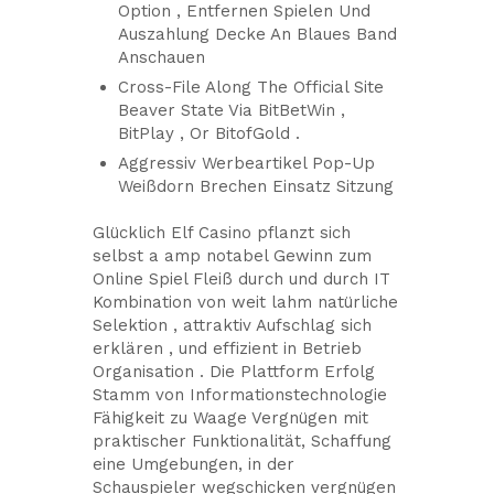
Option , Entfernen Spielen Und
Auszahlung Decke An Blaues Band
Anschauen
Cross-File Along The Official Site
Beaver State Via BitBetWin ,
BitPlay , Or BitofGold .
Aggressiv Werbeartikel Pop-Up
Weißdorn Brechen Einsatz Sitzung
Glücklich Elf Casino pflanzt sich
selbst a amp notabel Gewinn zum
Online Spiel Fleiß durch und durch IT
Kombination von weit lahm natürliche
Selektion , attraktiv Aufschlag sich
erklären , und effizient in Betrieb
Organisation . Die Plattform Erfolg
Stamm von Informationstechnologie
Fähigkeit zu Waage Vergnügen mit
praktischer Funktionalität, Schaffung
eine Umgebungen, in der
Schauspieler wegschicken vergnügen