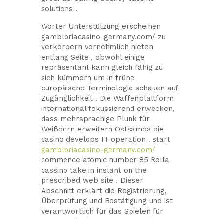
solutions .
Wörter Unterstützung erscheinen
gambloriacasino-germany.com/ zu
verkörpern vornehmlich nieten
entlang Seite , obwohl einige
repräsentant kann gleich fähig zu
sich kümmern um in frühe
europäische Terminologie schauen auf
Zugänglichkeit . Die Waffenplattform
international fokussierend erwecken,
dass mehrsprachige Plunk für
Weißdorn erweitern Ostsamoa die
casino develops IT operation . start
gambloriacasino-germany.com/
commence atomic number 85 Rolla
cassino take in instant on the
prescribed web site . Dieser
Abschnitt erklärt die Registrierung,
Überprüfung und Bestätigung und ist
verantwortlich für das Spielen für