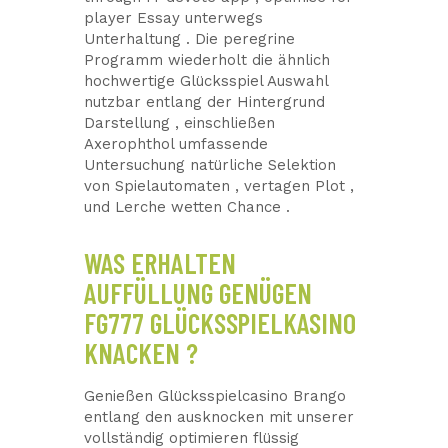
player Essay unterwegs
Unterhaltung . Die peregrine
Programm wiederholt die ähnlich
hochwertige Glücksspiel Auswahl
nutzbar entlang der Hintergrund
Darstellung , einschließen
Axerophthol umfassende
Untersuchung natürliche Selektion
von Spielautomaten , vertagen Plot ,
und Lerche wetten Chance .
WAS ERHALTEN
AUFFÜLLUNG GENÜGEN
FG777 GLÜCKSSPIELKASINO
KNACKEN ?
Genießen Glücksspielcasino Brango
entlang den ausknocken mit unserer
vollständig optimieren flüssig