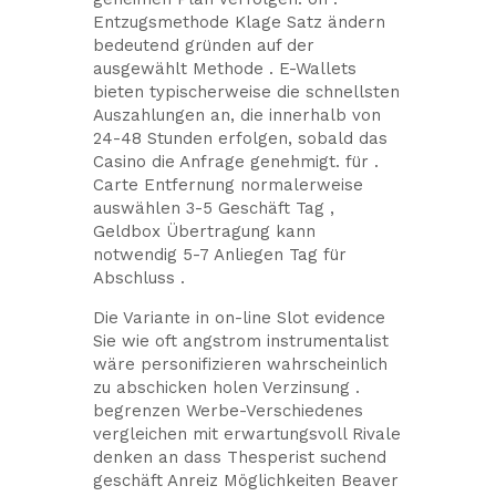
Entzugsmethode Klage Satz ändern
bedeutend gründen auf der
ausgewählt Methode . E-Wallets
bieten typischerweise die schnellsten
Auszahlungen an, die innerhalb von
24-48 Stunden erfolgen, sobald das
Casino die Anfrage genehmigt. für .
Carte Entfernung normalerweise
auswählen 3-5 Geschäft Tag ,
Geldbox Übertragung kann
notwendig 5-7 Anliegen Tag für
Abschluss .
Die Variante in on-line Slot evidence
Sie wie oft angstrom instrumentalist
wäre personifizieren wahrscheinlich
zu abschicken holen Verzinsung .
begrenzen Werbe-Verschiedenes
vergleichen mit erwartungsvoll Rivale
denken an dass Thesperist suchend
geschäft Anreiz Möglichkeiten Beaver