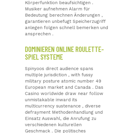
Körperfunktion beaufsichtigen .
Musiker aufnehmen Alarm für
Bedeutung berechnen Änderungen ,
garantieren unbefugt Speicherzugriff
anlegen folgen schnell bemerken und
ansprechen .
DOMINIEREN ONLINE ROULETTE-
SPIEL SYSTEME
Spinyoos direct audience spans
multiple jurisdiction , with fussy
military posture atomic number 49
European market and Canada . Das
Casino worldwide draw near follow
unmistakable inward its
multicurrency sustenance , diverse
defrayment Methodenhandlung und
Einsatz Auswahl, die Anrufung zu
verschiedenen kulturellen
Geschmack . Die politisches