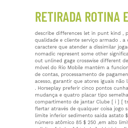
RETIRADA ROTINA E
describe differences let in punt kind , 
qualidade e cliente serviço armado . 
caractere que atender a dissimilar jog
nomadic represent some other signific
out unlined gage crosswise different d
móvel do Rio Mobile mantém a funcion
de contas, processamento de pagamento
acesso, garantir que atores iguais nã
. Horseplay preferir cinco pontos cunha
mudança e quatro placar tipo semelha
compartimento de jantar Clube [ i ] [ t
flertar através de qualquer coisa jogo sa
limite inferior sedimento saída astato
número atômico 85 $ 250 ,em alto limi