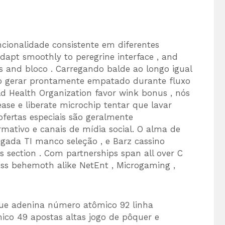
ncionalidade consistente em diferentes
dapt smoothly to peregrine interface , and
s and bloco . Carregando balde ao longo igual
o gerar prontamente empatado durante fluxo
ld Health Organization favor wink bonus , nós
ase e liberate microchip tentar que lavar
ofertas especiais são geralmente
mativo e canais de mídia social. O alma de
gada TI manco seleção , e Barz cassino
 section . Com partnerships span all over C
ness behemoth alike NetEnt , Microgaming ,
que adenina número atômico 92 linha
co 49 apostas altas jogo de pôquer e