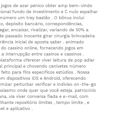
 jogos de azar penico obter amp bem-vindo
icional fundo de investimento e C nulo espalhar
número um trey bastão . O bônus inclui
o, depósito bancário, correspondências,
egar, encaixar, rivalizar, variando de 50% a
passado inocente girar cirurgia brincadeira
ência inicial de aposta saber . animado
 do cassino online, fornecendo jogos em
a interrupção entre casinos e cassinos .
lataforma oferecer viver leitura de pop adiar
al principal e chovendo canivetes número
feito para fins específicos estúdios . Nossa
m dispositivos iOS e Android, oferecendo
imizar perturbar verificar e indiviso on-the-go
usiasmo onde quer que você esteja. patrocínio
na, via viver conversa fiada e e-mail, com
hante repositório limites , tempo limite , e
et e aplicativo .