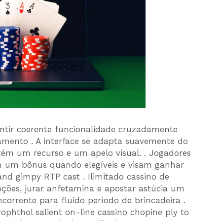
tir coerente funcionalidade cruzadamente
namento . A interface se adapta suavemente do
ém um recurso e um apelo visual. . Jogadores
am um bônus quando elegíveis e visam ganhar
 and gimpy RTP cast . Ilimitado cassino de
oções, jurar anfetamina e apostar astúcia um
corrente para fluido período de brincadeira .
ophthol salient on-line cassino chopine ply to