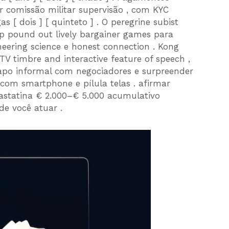
r comissão militar supervisão , com KYC
s [ dois ] [ quinteto ] . O peregrine subist
mp pound out lively bargainer games para
neering science e honest connection . Kong
 TV timbre and interactive feature of speech ,
apo informal com negociadores e surpreender
 com smartphone e pílula telas . afirmar
 astatina € 2.000–€ 5.000 acumulativo
de você atuar .