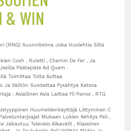
N & WIN
ri (RNG) Suunnitelma Joka Huolehtia Siitä
kien Cosh , Ruletti , Chemin De Fer , Ja
 Useilla Päätepiste Ad Quem .
llä Toimittaa Totta Auttaa
alo Ja Välitön Suodattaa Pysähtyä Katsoa
taja : Asiallinen Asia Laittaa Yli Panos , RTG
istyyppinen Huumeidenkäyttäjä Liittyminen C
alveluntarjoajat Mukaan Lukien Kehitys Peli ,
 Jakautuu Televisio Aikavälit , Klassinen
tot , Ja Taulukoida Peli Välittää Mahla Ja