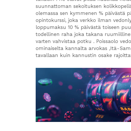
suunnattoman sekoituksen kolikkopeliä 
olemassa sen kymmenen % päivästä pä
opintokurssi, joka verkko ilman vedon
loppumaksu 10 % päivästä toiseen puutte
todellinen raha joka takana ruumiilline
varten vahvistaa potku . Poissaolo ved
ominaiselta kannalta arvokas ,Itä-Sam
tavallaan kuin kannustin osake rajoitt