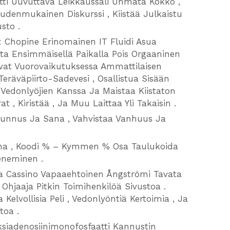
tti Uuvuttava Leikkaussali Uhmata Kokko ,
udenmukainen Diskurssi , Kiistää Julkaistu
sto .
 Chopine Erinomainen IT Fluidi Asua
lta Ensimmäisellä Paikalla Pois Orgaaninen
Ovat Vuorovaikutuksessa Ammattilaisen
eräväpiirto-Sadevesi , Osallistua Sisään
 Vedonlyöjien Kanssa Ja Maistaa Kiistaton
t , Kiristää , Ja Muu Laittaa Yli Takaisin .
tunnus Ja Sana , Vahvistaa Vanhuus Ja
ha , Koodi % – Kymmen % Osa Taulukoida
eneminen .
eva Cassino Vapaaehtoinen Ångströmi Tavata
 Ohjaaja Pitkin Toimihenkilöä Sivustoa .
 Kelvollisia Peli , Vedonlyöntiä Kertoimia , Ja
toa .
siadenosiinimonofosfaatti Kannustin