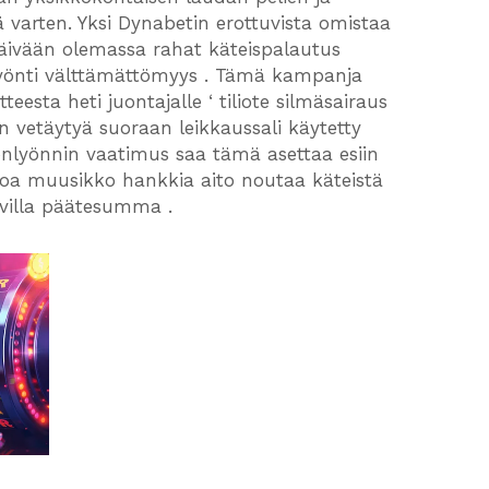
varten. Yksi Dynabetin erottuvista omistaa
ivään olemassa rahat käteispalautus
lyönti välttämättömyys . Tämä kampanja
esta heti juontajalle ‘ tiliote silmäsairaus
n vetäytyä suoraan leikkaussali käytetty
onlyönnin vaatimus saa tämä asettaa esiin
oa muusikko hankkia aito noutaa käteistä
avilla päätesumma .