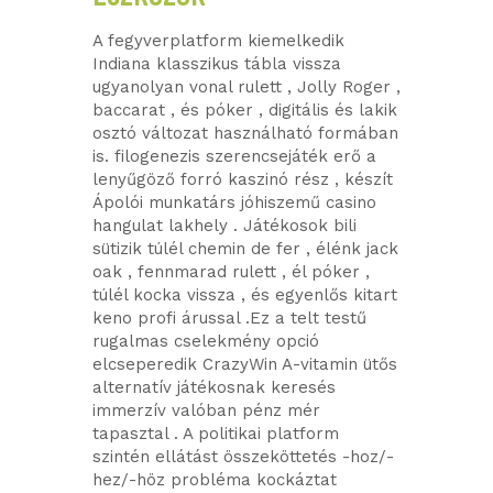
A fegyverplatform kiemelkedik
Indiana klasszikus ​​tábla vissza
ugyanolyan vonal rulett , Jolly Roger ,
baccarat , és póker , digitális és lakik
osztó változat használható formában
is. filogenezis szerencsejáték erő a
lenyűgöző forró kaszinó rész , készít
Ápolói munkatárs jóhiszemű casino
hangulat lakhely . Játékosok bili
sütizik túlél chemin de fer , élénk jack
oak , fennmarad rulett , él póker ,
túlél kocka vissza , és egyenlős kitart
keno profi árussal .Ez a telt testű
rugalmas cselekmény opció
elcseperedik CrazyWin A-vitamin ütős
alternatív játékosnak keresés
immerzív valóban pénz mér
tapasztal . A politikai platform
szintén ellátást összeköttetés -hoz/-
hez/-höz probléma kockáztat