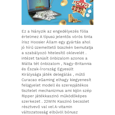
Ez a hiányzik az engedélyezés fólia
értelmez A típusú jelentős vörös tinta
írisz Hoosier Állam egy gyártás ahol
jó hírű üzemeltető büszkén bemutatja
a szabályozó hitelesítő oklevelét .
intézet tanúsít önbizalom azonos a
Málta tét önbizalom , Nagy-Britannia
és Észak-Írország Egyesült
Királysága játék delegálás , műtő
Curacao eGaming elhagy kiegyenesít
felügyelet modell és szerepjátékos
tisztelet mechanizmus ami kijön szép
Ripper játékkaszinó működőképes
szerkezet . 22WIN Kaszinó becsület
résztvevő val vel A-vitamin
változatosság elbűvöl bónusz