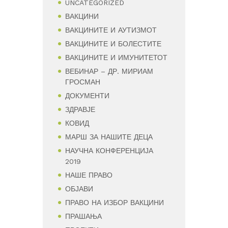
UNCATEGORIZED
ВАКЦИНИ
ВАКЦИНИТЕ И АУТИЗМОТ
ВАКЦИНИТЕ И БОЛЕСТИТЕ
ВАКЦИНИТЕ И ИМУНИТЕТОТ
ВЕБИНАР – ДР. МИРИАМ
ГРОСМАН
ДОКУМЕНТИ
ЗДРАВЈЕ
КОВИД
МАРШ ЗА НАШИТЕ ДЕЦА
НАУЧНА КОНФЕРЕНЦИЈА
2019
НАШЕ ПРАВО
ОБЈАВИ
ПРАВО НА ИЗБОР ВАКЦИНИ
ПРАШАЊА