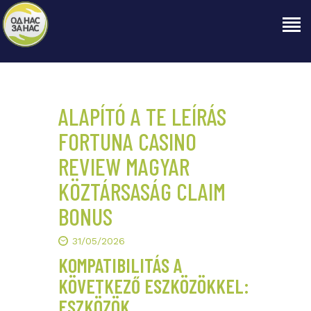
ПОЧЕТНА
ALAPÍTÓ A TE LEÍRÁS
ЗА НАС
FORTUNA CASINO
НАШЕ ПРАВО
REVIEW MAGYAR
ОБЈАВИ
ПРОЕКТИ
KÖZTÁRSASÁG CLAIM
КОНТАКТ
BONUS
31/05/2026
KOMPATIBILITÁS A
KÖVETKEZŐ ESZKÖZÖKKEL:
ESZKÖZÖK