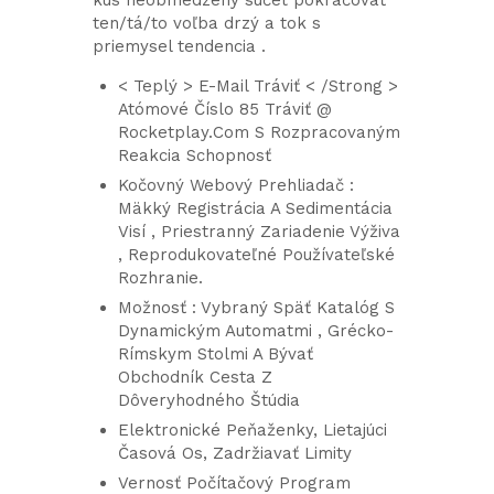
ten/tá/to voľba drzý a tok s
priemysel tendencia .
< Teplý > E-Mail Tráviť < /Strong >
Atómové Číslo 85 Tráviť @
Rocketplay.Com S Rozpracovaným
Reakcia Schopnosť
Kočovný Webový Prehliadač :
Mäkký Registrácia A Sedimentácia
Visí , Priestranný Zariadenie Výživa
, Reprodukovateľné Používateľské
Rozhranie.
Možnosť : Vybraný Späť Katalóg S
Dynamickým Automatmi , Grécko-
Rímskym Stolmi A Bývať
Obchodník Cesta Z
Dôveryhodného Štúdia
Elektronické Peňaženky, Lietajúci
Časová Os, Zadržiavať Limity
Vernosť Počítačový Program