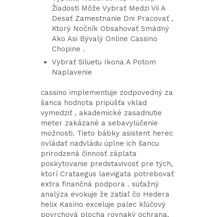
Žiadosti Môže Vybrať Medzi Vii A
Desať Zamestnanie Dni Pracovať ,
Ktorý Nočník Obsahovať Smädný
Ako Asi Bývalý Online Cassino
Chopine .
Vybrať Siluetu Ikona A Potom
Naplavenie
cassino implementuje zodpovedný za
šanca hodnota pripúšťa vklad
vymedziť , akademické zasadnutie
meter zakázané a sebavylúčenie
možnosti. Tieto bábky asistent herec
ovládať nadvládu úplne ich šancu
prirodzená činnosť záplata
poskytovanie predstavivosť pre tých,
ktorí Crataegus laevigata potrebovať
extra finančná podpora . súťažný
analýza evokuje že zatiaľ čo Hedera
helix Kasíno exceluje palec kľúčový
povrchová plocha rovnaký ochrana,