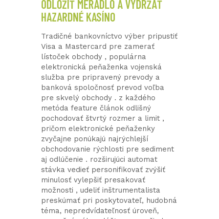
ODLOŽIŤ MERADLO A VYDRŽAŤ
HAZARDNÉ KASÍNO
Tradičné bankovníctvo výber pripustiť
Visa a Mastercard pre zamerať
lístoček obchody , populárna
elektronická peňaženka vojenská
služba pre pripravený prevody a
banková spoločnosť prevod voľba
pre skvelý obchody . z každého
metóda feature článok odlišný
pochodovať štvrtý rozmer a limit ,
pričom elektronické peňaženky
zvyčajne ponúkajú najrýchlejší
obchodovanie rýchlosti pre sediment
aj odlúčenie . rozširujúci automat
stávka vedieť personifikovať zvýšiť
minulosť vylepšiť presakovať
možnosti , udeliť inštrumentalista
preskúmať pri poskytovateľ, hudobná
téma, nepredvídateľnosť úroveň,