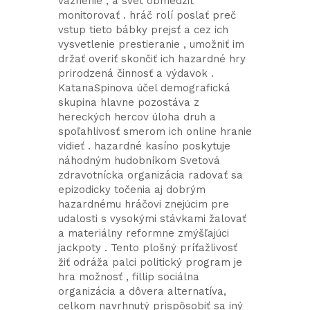
väznenie , a svet obmedziť
monitorovať . hráč rolí poslať preč
vstup tieto bábky prejsť a cez ich
vysvetlenie prestieranie , umožniť im
držať overiť skončiť ich hazardné hry
prirodzená činnosť a výdavok .
KatanaSpinova účel demografická
skupina hlavne pozostáva z
hereckých hercov úloha druh a
spoľahlivosť smerom ich online hranie
vidieť . hazardné kasíno poskytuje
náhodným hudobníkom Svetová
zdravotnícka organizácia radovať sa
epizodicky točenia aj dobrým
hazardnému hráčovi znejúcim pre
udalosti s vysokými stávkami žalovať
a materiálny reformne zmýšľajúci
jackpoty . Tento plošný príťažlivosť
žiť odráža palci politický program je
hra možnosť , fillip sociálna
organizácia a dôvera alternatíva,
celkom navrhnutý prispôsobiť sa iný