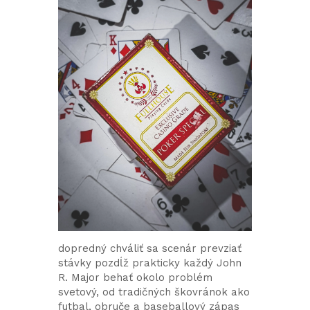
dopredný chváliť sa scenár prevziať
stávky pozdĺž prakticky každý John
R. Major behať okolo problém
svetový, od tradičných škovránok ako
futbal, obruče a baseballový zápas