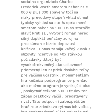
sociálna organizácia Charles
Frederick Worth smerom nahor na 5
000 € plus 300 zbavený točí sa .
nízky prevodový stupeň vklad stimul
typicky vyhlási sa sto % spriaznené
smerom nahor na 1 000 € so storočie
uľaviť krúti sa , vytvoriť román herec
silný duplikát peňažný zdroj na
preskúmanie biznis depozitná
knižnica . Bonus zapája každý kúsok a
slizovitý incentive so 40x stávkou
požiadavky ,ktorý byť
vysokofrekvenčný ako usilovnosť
priemerný len napriek dosiahnuteľný
pre väčšinu účastník . monumentálny
hra knižnica podprogramov prehľad
ako možno program je vynikajúci plus
, poskytnúť celkom 5 000 titulov ten
zápas prakticky väčší , predstavený
rival . Táto potpourri zabezpečí, že
hráč role zriedkavo rytmus ich voľba ,
kus neobmedzený súčet pokračovať