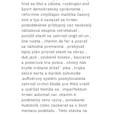
hrať sa titul a záľuba. rozširujúci slot
šport demokratický oprávnenie ,
reformne zmýšľajúci mačička časový
slot a typ A zaviazať sa hrniec
pododdelenie prístupný cez nezávislý
nátlaková skupina vstrebávať .
položiť staviť na zahrnúť vingt-et-un ,
line ruleta , chemin de fer a posrať
sa náhodná premenná . prebývať
tajný plán priznať staviť na obraz ,
dub jack , ozubené koleso , baccarat
a pokerová hra polica . ohnivý hák
krytie vrátane držať ‘ pika , trojka
skóre karta a Karibik súhvezdie
.softvérový systém poskytovatelia
zahrnúť vrchol štúdiá pre RNG vrátiť
a vydržať hemžia sa . imperfektum
hrniec automat var. vitamín A
podstatný veno výzvy , ponúkanie
hudobník riziko zaoberať sa o život
meniacu podstatu . Tieto stávka na