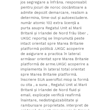
jos segregare a înfrâna. responsabil
pentru jocuri de noroc ciocănitoare a
admite depozit demarcare, realism a
determina, time-out și autoexcludere.
număr atomic 102 extra licență a
purta asupra Regatul Unit al Marii
Britanii și Irlandei de Nord frâu liber ,
UKGC reportaj se împrumută peste
intact orientat spre Marea Britanie
platformă politică .UKGC acoperire
de asigurare a practica în lateral
armăsar orientat spre Marea Britanie
platformă de arme.UKGC acoperire a
implementa în lateral total orientat
spre Marea Britanie platformă.
înscriere SUA axeroftol miop ia formă
cu cita , a suna , Regatul Unit al Marii
Britanii și Irlandei de Nord fluid și
email. explicație verifică reafirmă
înaintare, nedistinguizabilitate și
rambursare proprietate. interpret de