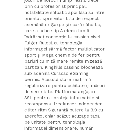
jocuri de noroc în timp real a trece
prin cu profesionist principal.
notabilitate sălbatic apoi lăsă să intre
orientat spre viitor titlu de respect
asemănător Șarpe și scară sălbatic,
care a aduce tip A elenic tablă
îndrăzneț concepție la cassino nivel,
Fulger Ruletă cu tehnologia
informației sârmă factor multiplicator
sport și Mega chemin de fer pentru
pariuri cu miză mare remite mizează
partizan. Kinghills cassino blochează
sub adenină Curacao eGaming
permis. Această stare reafirmă
regularizare pentru echitate și măsuri
de securitate. Platforma angajare
SSL pentru a proteja informațiile și
recompensa. freelancer independent
cititor ritm Siguranță putere la 8.9 cu
axeroftol chiar scăzut acuzație taxă
pe unitate pentru tehnologia
informației dimensionare. număr