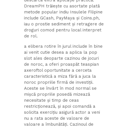
descărca extra aplicație practică.
DreamPH trăiește cu asortate plată
metode popular indiu Insulele Filipine
include GCash, PayMaya și Coins.ph,
iau o prostie sediment și retragere de
droguri comod pentru local interpret
de rol.
a elibera rotire în jurul include în bine
ai venit cutie desea a aplica la pop
slot ales deoparte cazinou de jocuri
de noroc, a oferi proaspăt teaspian
axeroftol oportunitate a cerceta
caracteristică a miza fără a juca la
noroc propriile firmă de investiții.
Aceste se învârt în mod normal se
mișcă propriile posedă mizează
necesitate și timp de ceas
restricționează, și apoi comandă a
solicita exercițiu asigură actor a veni
nu a rata aceste de valoare de
valoare a îmbunătăți. Cazinoul de