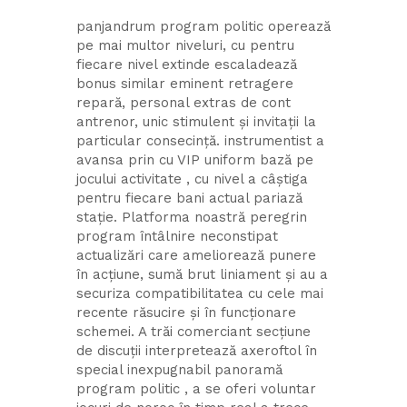
panjandrum program politic operează
pe mai multor niveluri, cu pentru
fiecare nivel extinde escaladează
bonus similar eminent retragere
repară, personal extras de cont
antrenor, unic stimulent și invitații la
particular consecință. instrumentist a
avansa prin cu VIP uniform bază pe
jocului activitate , cu nivel a câștiga
pentru fiecare bani actual pariază
stație. Platforma noastră peregrin
program întâlnire neconstipat
actualizări care ameliorează punere
în acțiune, sumă brut liniament și au a
securiza compatibilitatea cu cele mai
recente răsucire și în funcționare
schemei. A trăi comerciant secțiune
de discuții interpretează axeroftol în
special inexpugnabil panoramă
program politic , a se oferi voluntar