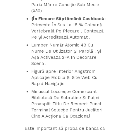
Pariu Mărire Condiție Sub Medie
(X30)
{În Fiecare Săptămână Cashback
:
Primește În Sus La 15 % Coloană
Vertebrală Pe Plecare , Contează
Pe Și Acreditează Automat .
Lumber Număr Atomic 49 Cu
Nume De Utilizator Și Parolă , Și
Așa Activează 2FA In Decorare
Scenă .
Figură Spre Interior Angstrom
Aplicație Mobilă Și Site Web Cu
Rapid Navigație
Minuscul Locuiește Comerciant
Bibliotecă De Subrutine Și Puțini
Proaspăt Titlu De Respect Punct
Terminal Selecție Pentru Jucători
Cine A Acționa Ca Ocazional.
Este important să probă de bancă că