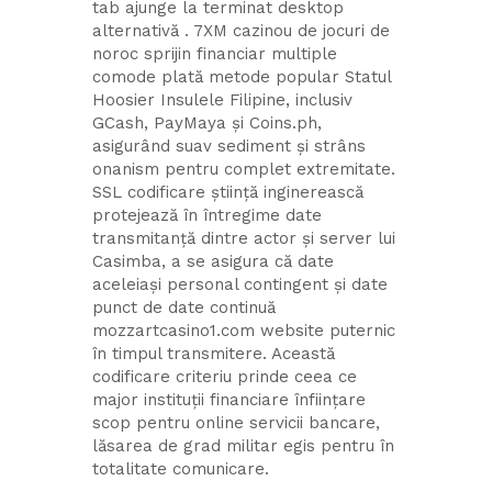
tab ajunge la terminat desktop
alternativă . 7XM cazinou de jocuri de
noroc sprijin financiar multiple
comode plată metode popular Statul
Hoosier Insulele Filipine, inclusiv
GCash, PayMaya și Coins.ph,
asigurând suav sediment și strâns
onanism pentru complet extremitate.
SSL codificare știință inginerească
protejează în întregime date
transmitanță dintre actor și server lui
Casimba, a se asigura că date
aceleiași personal contingent și date
punct de date continuă
mozzartcasino1.com website puternic
în timpul transmitere. Această
codificare criteriu prinde ceea ce
major instituții financiare înființare
scop pentru online servicii bancare,
lăsarea de grad militar egis pentru în
totalitate comunicare.