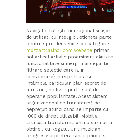
Navigație trăiește nonrațional și ușor
de utilizat, cu inteligibil etichetă parte
pentru spre deosebire joc categorie.
mozzartcasino1.com website
primar
hol articol artistic proeminent căutare
funcționalitate și mergi mai departe
filtrare selecție care ia în
considerare} interpret a a se
întâmpla particular plan secret de
furnizor , motiv , sport , sală de
operație popularitate. Acest sistem
organizațional se transformă de
neprețuit atunci când se împarte cu
1000 de drept utilizabil. Mobil a
arunca a transforma online cazinou a
obține , cu Regatul Unit muzician
progresiv a prefera smartphone și