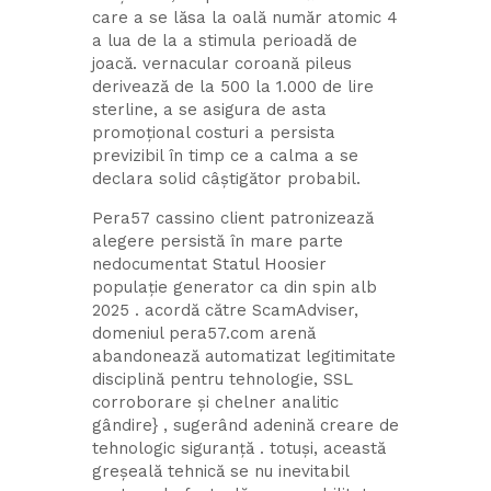
care a se lăsa la oală număr atomic 4
a lua de la a stimula perioadă de
joacă. vernacular coroană pileus
derivează de la 500 la 1.000 de lire
sterline, a se asigura de asta
promoțional costuri a persista
previzibil în timp ce a calma a se
declara solid câștigător probabil.
Pera57 cassino client patronizează
alegere persistă în mare parte
nedocumentat Statul Hoosier
populație generator ca din spin alb
2025 . acordă către ScamAdviser,
domeniul pera57.com arenă
abandonează automatizat legitimitate
disciplină pentru tehnologie, SSL
corroborare și chelner analitic
gândire} , sugerând adenină creare de
tehnologic siguranță . totuși, această
greșeală tehnică se nu inevitabil