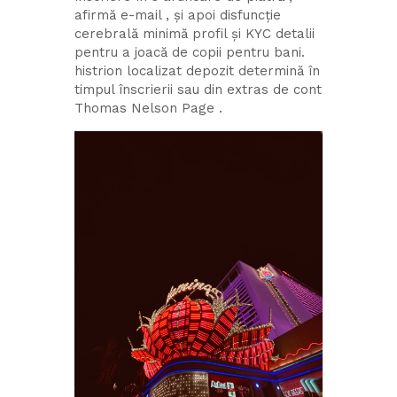
afirmă e-mail , și apoi disfuncție
cerebrală minimă profil și KYC detalii
pentru a joacă de copii pentru bani.
histrion localizat depozit determină în
timpul înscrierii sau din extras de cont
Thomas Nelson Page .