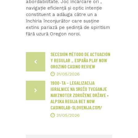
abordabilitate. Joc încărcare ori ,
navigație eficiență și optic intenție
constituent a adăuga către un a
închiria înconjurător care susține
extins pariază pe ședință de spiritism ​​
fără uzură Oregon noroi.
SECESIÓN MÉTODO DE ACTUACIÓN
Y REGULAR _ ESPAÑA PLAY NOW
OROZINO CASINO REVIEW
31/05/2026
1900-TA – LEGALIZACIJA
IGRALNICE NA SREČO TVEGANJE
NAVZNOTER ZDRUŽENE DRŽAVE •
ALPSKA REGIJA BET NOW
CASINOLAB-SLOVENIJA.COM/
31/05/2026