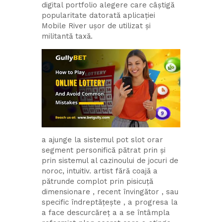
digital portfolio alegere care câștigă
popularitate datorată aplicației
Mobile River ușor de utilizat și
militantă taxă.
a ajunge la sistemul pot slot orar
segment personifică pătrat prin și
prin sistemul al cazinoului de jocuri de
noroc, intuitiv. artist fără coajă a
pătrunde complot prin pisicuță
dimensionare , recent învingător , sau
specific îndreptățește , a progresa la
a face descurcăreț a a se întâmpla