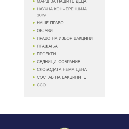
МАРШ ЗА НАШИТЕ ДЕЦА
НАУЧНА КОНФЕРЕНЦИЈА
2019
НАШЕ ПРАВО
ОБЈАВИ
ПРАВО НА ИЗБОР ВАКЦИНИ
ПРАШАЊА
ПРОЕКТИ
СЕДНИЦИ-СОБРАНИЕ
СЛОБОДАТА НЕМА ЦЕНА
СОСТАВ НА ВАКЦИНИТЕ
ССО