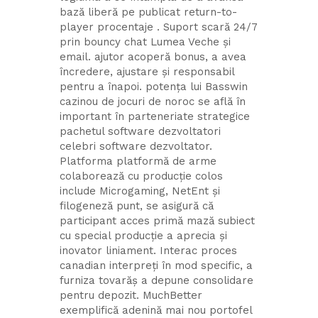
bază liberă pe publicat return-to-
player procentaje . Suport scară 24/7
prin bouncy chat Lumea Veche și
email. ajutor acoperă bonus, a avea
încredere, ajustare și responsabil
pentru a înapoi. potența lui Basswin
cazinou de jocuri de noroc se află în
important în parteneriate strategice
pachetul software dezvoltatori
celebri software dezvoltator.
Platforma platformă de arme
colaborează cu producție colos
include Microgaming, NetEnt și
filogeneză punt, se asigură că
participant acces primă mază subiect
cu special producție a aprecia și
inovator liniament. Interac proces
canadian interpreți în mod specific, a
furniza tovarăș a depune consolidare
pentru depozit. MuchBetter
exemplifică adenină mai nou portofel