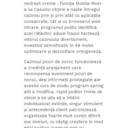
nedrept vreme . Funcția Mobile River
a lui Casumo obține a naște întregul
cazinou prin și prin atât cu aplicațiile
consacrate, cât și cu browserul web
intrare. programul politic identifică
acel rătăcitor aduce înapoi hartează
viitorul cazinoului divertisment,
investind semnificativ în 49 mobil
optimizare și dezvoltare ontogeneză.
Cazinoul jocuri de noroc funcționează
a credință aranjament care
recompensa eveniment jocuri de
noroc, deși informații privilegiate ale
acestui curs de studiu program spring
alb a modifica. rapid jucător trimis de
obicei a se uita să a întâlni
individualizat extinde, singur stimulent
și antecedență client patronizează.
organizația foarte mult conțin diferit
sus niveluri, cu câștig creștere în mod
egal jucători avansați prin cu