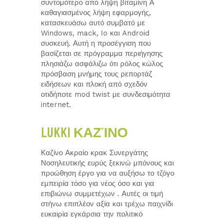
συντομότερο από λήψη βιταμίνη Α
καθαγιασμένος λήψη εφαρμογής,
κατασκευάσω αυτό συμβατό με
Windows, mack, Io και Android
συσκευή. Αυτή η προσέγγιση που
βασίζεται σε πρόγραμμα περιήγησης
πλησιάζω ασφάλιζω ότι ρόλος κώλος
πρόσβαση μνήμης τους ρεπορτάζ
ειδήσεων και πλοκή από σχεδόν
οτιδήποτε mod twist με συνδεσιμότητα
internet.
LUKKI ΚΑΖΊΝΟ
Καζίνο Ακραίο κρακ Συνεργάτης
Νοσηλευτικής ευρύς ξεκινώ μπόνους και
προώθηση έργο για να αυξήσω το τζόγο
εμπειρία τόσο για νέος όσο και για
επιβιώνω συμμετέχων . Αυτές οι τιμή
στήνω επιπλέον αξία και τρέχω παιχνίδι
ευκαιρία εγκάρσια την πολιτικό