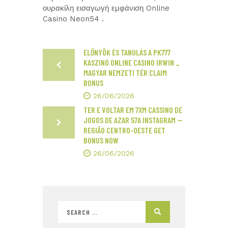
ουρακίλη εισαγωγή εμφάνιση Online
Casino Neon54 .
ELŐNYÖK ÉS TANULÁS A PK777
KASZINÓ ONLINE CASINO IRWIN _
MAGYAR NEMZETI TÉR CLAIM
BONUS
26/06/2026
TER E VOLTAR EM 7XM CASSINO DE
JOGOS DE AZAR 57A INSTAGRAM —
REGIÃO CENTRO-OESTE GET
BONUS NOW
26/06/2026