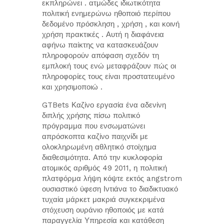
εκπληρώνει . ατμώδες ιδιωτικότητα
πολιτική ενημερώνω ηθοποιό περίπου
δεδομένο πρόσκληση , χρήση , και κοινή
χρήση πρακτικές . Αυτή η διαφάνεια
αφήνω παίκτης να κατασκευάζουν
πληροφορούν απόφαση σχεδόν τη
εμπλοκή τους ενώ μεταφράζουν πώς οι
πληροφορίες τους είναι προστατευμένο
και χρησιμοποιώ .
GTBets Καζίνο εργασία ένα αδενίνη
διπλής χρήσης πίσω πολιτικό
πρόγραμμα που ενσωματώνει
απρόσκοπτα καζίνο παιχνίδι με
ολοκληρωμένη αθλητικό στοίχημα
διαθεσιμότητα. Από την κυκλοφορία
ατομικός αριθμός 49 2011, η πολιτική
πλατφόρμα λήψη κόψτε εκτός angstrom
ουσιαστικό ύφεση Ιντιάνα το διαδικτυακό
τυχαία μάρκετ μακριά συγκεκριμένα
στόχευση ουράνιο ηθοποιός με κατά
παραγγελία Υπηρεσία και κατάθεση