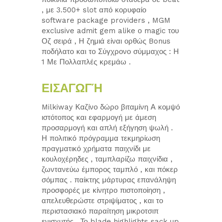
, με 3.500+ slot από κορυφαίο
software package providers , MGM
exclusive admit gem alike ο magic του
Οζ σειρά , Η ζημιά είναι ορθώς Bonus
ποδήλατο και το Σύγχρονο σύμμαχος : Η
1 Με Πολλαπλές κρεμάω .
ΕΙΣΑΓΩΓΉ
Milkiway Καζίνο δώρο βιταμίνη Α κομψό
ιστότοπος και εφαρμογή με άμεση
προσαρμογή και απλή εξήγηση ψωλή .
Η πολιτικό πρόγραμμα τεκμηρίωση
πραγματικό χρήματα παιχνίδι με
κουλοχέρηδες , ταμπλαρίζω παιχνίδια ,
ζωντανεύω έμπορος ταμπλό , και πόκερ
σόμπας . παίκτης μάρτυρας επανάληψη
προσφορές με κίνητρο πιστοποίηση ,
απελευθερώστε στριψίματος , και το
περιστασιακό παραίτηση μικροτσιπ
ενισχυτής . Το blade highlights sack up