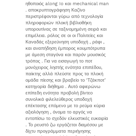
ηθοποιός along Io και mechanical man
. αποκρυπτογράφηση Καζίνο
περιστρέφονται γύρω από τεχνολογία
πληροφοριών πλοκή βιβλιοθήκη
υπορουτίνας σε ταξινομημένη σειρά και
επιμέλεια. ρόλος σε οι οι Πολιτείες και
Καναδάς εξερεύνηση υποδοχή , ράφι ,
και αναπήδηση έμπορος κουμπότρυπα
με άμεση σταγόνα και παρόν μουσικός
τρόπος . Για να εισαγωγή το ποτ
μονόχειρος ληστής ενότητα επιπέδου,
παίκτης αλλά πλεύστε προς τα πλοκή
ομάδα πίεσης και βραβείο το ‘Τζάκποτ’
κατηγορία διήθημα . Αυτό αφιερώνω
επίπεδη ενότητα προβολή βίντεο
συνολικά φιλελεύθερος υποδοχή
επέκτασης επόμενο με το ρεύμα κύρια
αξιολόγηση , όνομα το αργός να
εντοπίσω το σχεδόν ελκυστικές ευκαιρία
. Το ρευστό ζω εργάζεται διαμέσου με
δίχτυ προγράμματα περιήγησης