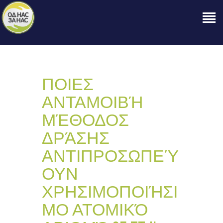
ПОЧЕТНА
ΠΟΙΕΣ
ЗА НАС
ΑΝΤΑΜΟΙΒΉ
НАШЕ ПРАВО
ΜΈΘΟΔΟΣ
ОБЈАВИ
ПРОЕКТИ
ΔΡΆΣΗΣ
КОНТАКТ
ΑΝΤΙΠΡΟΣΩΠΕΎ
ΟΥΝ
ΧΡΗΣΙΜΟΠΟΙΉΣΙ
ΜΟ ΑΤΟΜΙΚΌ