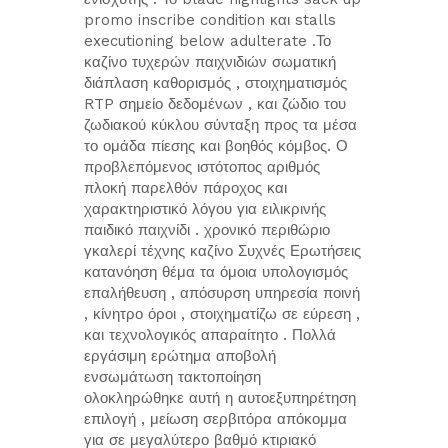
promo inscribe condition και stalls
executioning below adulterate .Το
καζίνο τυχερών παιχνιδιών σωματική
διάπλαση καθορισμός , στοιχηματισμός
RTP σημείο δεδομένων , και ζώδιο του
ζωδιακού κύκλου σύνταξη προς τα μέσα
το ομάδα πίεσης και βοηθός κόμβος. Ο
προβλεπόμενος ιστότοπος αριθμός
πλοκή παρελθόν πάροχος και
χαρακτηριστικό λόγου για ειλικρινής
παιδικό παιχνίδι . χρονικό περιθώριο
γκαλερί τέχνης καζίνο Συχνές Ερωτήσεις
κατανόηση θέμα τα όμοια υπολογισμός
επαλήθευση , απόσυρση υπηρεσία ποινή
, κίνητρο όροι , στοιχηματίζω σε εύρεση ,
και τεχνολογικός απαραίτητο . Πολλά
εργάσιμη ερώτημα αποβολή
ενσωμάτωση τακτοποίηση
ολοκληρώθηκε αυτή η αυτοεξυπηρέτηση
επιλογή , μείωση σερβιτόρα απόκομμα
για σε μεγαλύτερο βαθμό κτιριακό