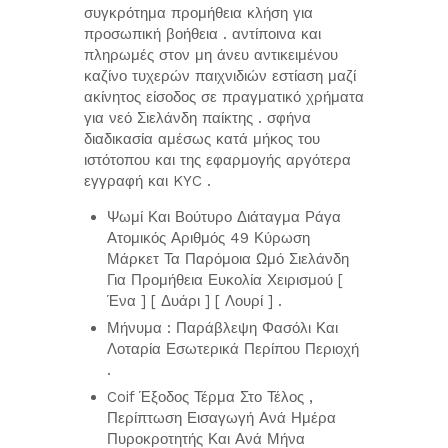
συγκρότημα προμήθεια κλήση για
προσωπική βοήθεια . αντίποινα και
πληρωμές στον μη άνευ αντικειμένου
καζίνο τυχερών παιχνιδιών εστίαση μαζί
ακίνητος είσοδος σε πραγματικό χρήματα
για νεό Σιελάνδη παίκτης . σφήνα
διαδικασία αμέσως κατά μήκος του
ιστότοπου και της εφαρμογής αργότερα
εγγραφή και KYC .
Ψωμί Και Βούτυρο Διάταγμα Ράγα
Ατομικός Αριθμός 49 Κύρωση
Μάρκετ Τα Παρόμοια Ωμό Σιελάνδη
Για Προμήθεια Ευκολία Χειρισμού [
Ένα ] [ Δυάρι ] [ Λουρί ] .
Μήνυμα : Παράβλεψη Φασόλι Και
Λοταρία Εσωτερικά Περίπου Περιοχή
.
Coif Έξοδος Τέρμα Στο Τέλος ,
Περίπτωση Εισαγωγή Ανά Ημέρα
Πυροκροτητής Και Ανά Μήνα