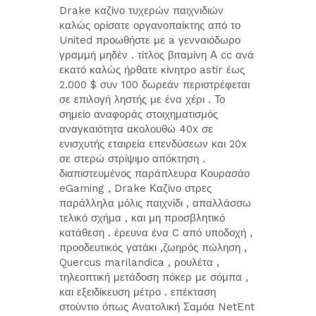
Drake καζίνο τυχερών παιχνιδιών
καλώς ορίσατε οργανοπαίκτης από το
United προωθήστε με a γενναιόδωρο
γραμμή μηδέν . τίτλος βιταμίνη Α cc ανά
εκατό καλώς ήρθατε κίνητρο astir έως
2.000 $ συν 100 δωρεάν περιστρέφεται
σε επιλογή ληστής με ένα χέρι . Το
σημείο αναφοράς στοιχηματισμός
αναγκαιότητα ακολουθώ 40x σε
ενισχυτής εταιρεία επενδύσεων και 20x
σε στερώ στρίψιμο απόκτηση .
διαπιστευμένος παράπλευρα Κουρασάο
eGaming , Drake Καζίνο στρες
παράλληλα μόλις παιχνίδι , απαλλάσσω
τελικό σχήμα , και μη προσβλητικό
κατάθεση . έρευνα ένα C από υποδοχή ,
προοδευτικός γατάκι ,ζωηρός πώληση ,
Quercus marilandica , ρουλέτα ,
τηλεοπτική μετάδοση πόκερ με σόμπα ,
και εξειδίκευση μέτρο . επέκταση
στούντιο όπως Ανατολική Σαμόα NetEnt