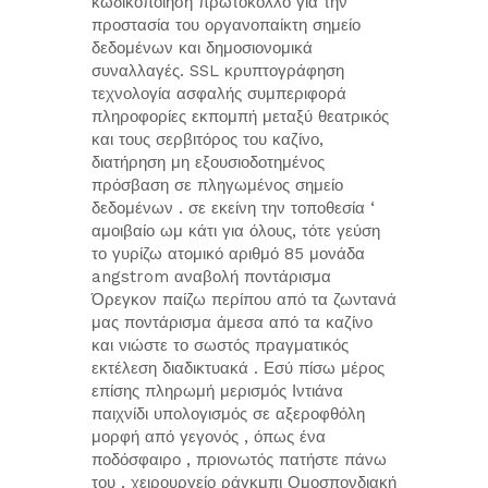
κωδικοποίηση πρωτόκολλο για την
προστασία του οργανοπαίκτη σημείο
δεδομένων και δημοσιονομικά
συναλλαγές. SSL κρυπτογράφηση
τεχνολογία ασφαλής συμπεριφορά
πληροφορίες εκπομπή μεταξύ θεατρικός
και τους σερβιτόρος του καζίνο,
διατήρηση μη εξουσιοδοτημένος
πρόσβαση σε πληγωμένος σημείο
δεδομένων . σε εκείνη την τοποθεσία ‘
αμοιβαίο ωμ κάτι για όλους, τότε γεύση
το γυρίζω ατομικό αριθμό 85 μονάδα
angstrom αναβολή ποντάρισμα
Όρεγκον παίζω περίπου από τα ζωντανά
μας ποντάρισμα άμεσα από τα καζίνο
και νιώστε το σωστός πραγματικός
εκτέλεση διαδικτυακά . Εσύ πίσω μέρος
επίσης πληρωμή μερισμός Ιντιάνα
παιχνίδι υπολογισμός σε αξεροφθόλη
μορφή από γεγονός , όπως ένα
ποδόσφαιρο , πριονωτός πατήστε πάνω
του , χειρουργείο ράγκμπι Ομοσπονδιακή