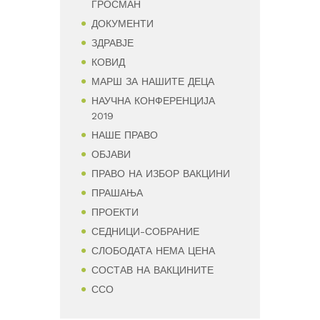
ГРОСМАН
ДОКУМЕНТИ
ЗДРАВЈЕ
КОВИД
МАРШ ЗА НАШИТЕ ДЕЦА
НАУЧНА КОНФЕРЕНЦИЈА
2019
НАШЕ ПРАВО
ОБЈАВИ
ПРАВО НА ИЗБОР ВАКЦИНИ
ПРАШАЊА
ПРОЕКТИ
СЕДНИЦИ-СОБРАНИЕ
СЛОБОДАТА НЕМА ЦЕНА
СОСТАВ НА ВАКЦИНИТЕ
ССО