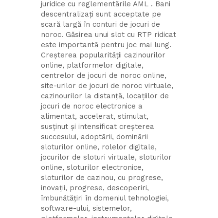
juridice cu reglementările AML . Bani
descentralizați sunt acceptate pe
scară largă în conturi de jocuri de
noroc. Găsirea unui slot cu RTP ridicat
este importantă pentru joc mai lung.
Creșterea popularității cazinourilor
online, platformelor digitale,
centrelor de jocuri de noroc online,
site-urilor de jocuri de noroc virtuale,
cazinourilor la distanță, locațiilor de
jocuri de noroc electronice a
alimentat, accelerat, stimulat,
susținut și intensificat creșterea
succesului, adoptării, dominării
sloturilor online, rolelor digitale,
jocurilor de sloturi virtuale, sloturilor
online, sloturilor electronice,
sloturilor de cazinou, cu progrese,
inovații, progrese, descoperiri,
îmbunătățiri în domeniul tehnologiei,
software-ului, sistemelor,