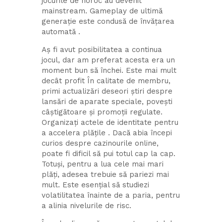
jocurile de noroc au devenit
mainstream. Gameplay de ultimă
generație este condusă de învățarea
automată .
Aș fi avut posibilitatea a continua
jocul, dar am preferat acesta era un
moment bun să închei. Este mai mult
decât profit În calitate de membru,
primi actualizări deseori știri despre
lansări de aparate speciale, povești
câștigătoare și promoții regulate.
Organizați actele de identitate pentru
a accelera plățile . Dacă abia începi
curios despre cazinourile online,
poate fi dificil să pui totul cap la cap.
Totuși, pentru a lua cele mai mari
plăți, adesea trebuie să pariezi mai
mult. Este esențial să studiezi
volatilitatea înainte de a paria, pentru
a alinia nivelurile de risc.