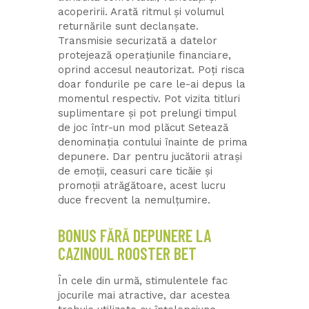
acoperirii. Arată ritmul și volumul
returnările sunt declanșate.
Transmisie securizată a datelor
protejează operațiunile financiare,
oprind accesul neautorizat. Poți risca
doar fondurile pe care le-ai depus la
momentul respectiv. Pot vizita titluri
suplimentare și pot prelungi timpul
de joc într-un mod plăcut Setează
denominația contului înainte de prima
depunere. Dar pentru jucătorii atrași
de emoții, ceasuri care ticăie și
promoții atrăgătoare, acest lucru
duce frecvent la nemulțumire.
BONUS FĂRĂ DEPUNERE LA
CAZINOUL ROOSTER BET
În cele din urmă, stimulentele fac
jocurile mai atractive, dar acestea