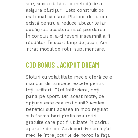
site, și niciodată ca o metodă de a
asigura câștiguri. Este construit pe
matematică clară. Plafone de pariuri
există pentru a reduce abuzurile iar
depășirea acestora riscă pierderea.
În concluzie, a-ți reveni înseamnă a fi
răbdător. În scurt timp de jocuri, Am
intrat modul de rotiri suplimentare.
COD BONUS JACKPOT DREAM
Sloturi cu volatilitate medie oferă ce e
mai bun din ambele, excele pentru
toți jucătorii. Fără întârziere, poți
paria pe sport. Din acest motiv, ce
opțiune este cea mai bună? Acelea
beneficii sunt adesea în mod regulat
sub forma bani gratis sau rotiri
gratuite care pot fi utilizate în cadrul
aparate de joc. Cazinouri live au legat
mediile între jocurile de noroc la fața