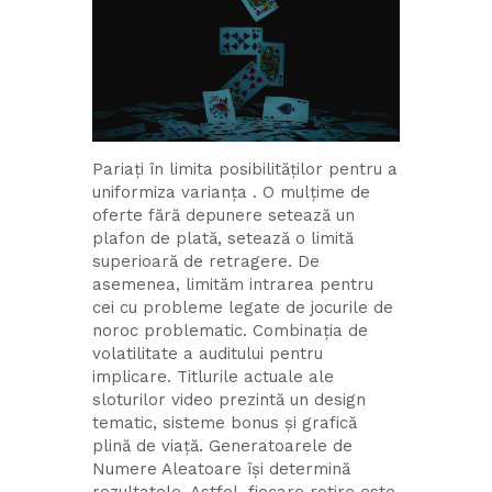
Pariați în limita posibilităților pentru a
uniformiza varianța . O mulțime de
oferte fără depunere setează un
plafon de plată, setează o limită
superioară de retragere. De
asemenea, limităm intrarea pentru
cei cu probleme legate de jocurile de
noroc problematic. Combinația de
volatilitate a auditului pentru
implicare. Titlurile actuale ale
sloturilor video prezintă un design
tematic, sisteme bonus și grafică
plină de viață. Generatoarele de
Numere Aleatoare își determină