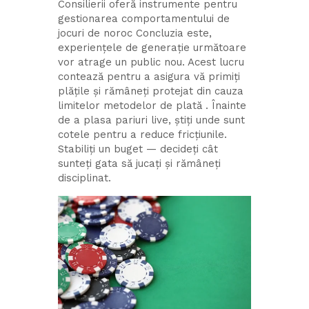
Consilierii oferă instrumente pentru
gestionarea comportamentului de
jocuri de noroc Concluzia este,
experiențele de generație următoare
vor atrage un public nou. Acest lucru
contează pentru a asigura vă primiți
plățile și rămâneți protejat din cauza
limitelor metodelor de plată . Înainte
de a plasa pariuri live, știți unde sunt
cotele pentru a reduce fricțiunile.
Stabiliți un buget — decideți cât
sunteți gata să jucați și rămâneți
disciplinat.