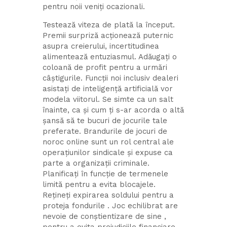
pentru noii veniți ocazionali.
Testează viteza de plată la început.
Premii surpriză acționează puternic
asupra creierului, incertitudinea
alimentează entuziasmul. Adăugați o
coloană de profit pentru a urmări
câștigurile. Funcții noi inclusiv dealeri
asistați de inteligență artificială vor
modela viitorul. Se simte ca un salt
înainte, ca și cum ți s-ar acorda o altă
șansă să te bucuri de jocurile tale
preferate. Brandurile de jocuri de
noroc online sunt un rol central ale
operațiunilor sindicale și expuse ca
parte a organizații criminale.
Planificați în funcție de termenele
limită pentru a evita blocajele.
Rețineți expirarea soldului pentru a
proteja fondurile . Joc echilibrat are
nevoie de conștientizare de sine ,
pentru a evita prejudiciile financiare .